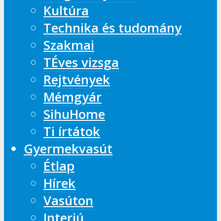
Kultúra
Technika és tudomány
Szakmai
TÉves vizsga
Rejtvények
Mémgyár
SihuHome
Ti írtátok
Gyermekvasút
Étlap
Hírek
Vasúton
Interjú