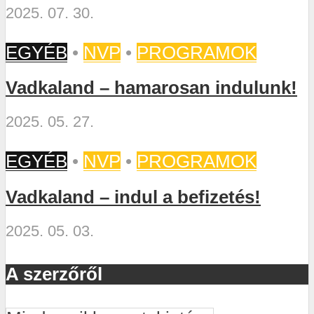
2025. 07. 30.
EGYÉB
•
NVP
•
PROGRAMOK
Vadkaland – hamarosan indulunk!
2025. 05. 27.
EGYÉB
•
NVP
•
PROGRAMOK
Vadkaland – indul a befizetés!
2025. 05. 03.
A szerzőről