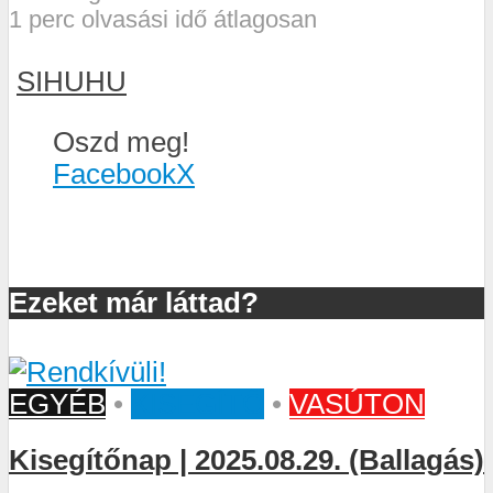
1 perc olvasási idő átlagosan
SIHUHU
Oszd meg!
Facebook
X
Ezeket már láttad?
EGYÉB
•
KISEGÍTŐ
•
VASÚTON
Kisegítőnap | 2025.08.29. (Ballagás)