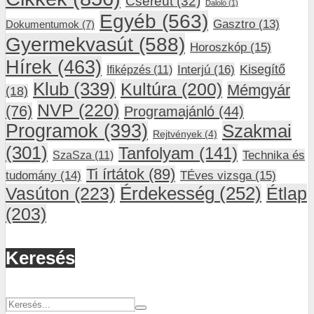
Csereút
(32)
Daloló
(1)
Egyéb
(563)
Gasztro
(13)
Dokumentumok
(7)
Gyermekvasút
(588)
Horoszkóp
(15)
Hírek
(463)
Interjú
(16)
Kisegítő
Ifiképzés
(11)
Klub
(339)
Kultúra
(200)
Mémgyár
(18)
NVP
(220)
(76)
Programajánló
(44)
Programok
(393)
Szakmai
Rejtvények
(4)
(301)
Tanfolyam
(141)
SzaSza
(11)
Technika és
Ti írtátok
(89)
tudomány
(14)
TÉves vizsga
(15)
Vasúton
(223)
Érdekesség
(252)
Étlap
(203)
Keresés