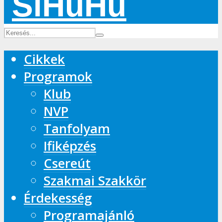
Cikkek
Programok
Klub
NVP
Tanfolyam
Ifiképzés
Csereút
Szakmai Szakkör
Érdekesség
Programajánló