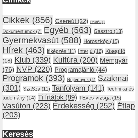
Cikkek
(856)
Csereút
(32)
Daloló
(1)
Egyéb
(563)
Gasztro
(13)
Dokumentumok
(7)
Gyermekvasút
(588)
Horoszkóp
(15)
Hírek
(463)
Interjú
(16)
Kisegítő
Ifiképzés
(11)
Klub
(339)
Kultúra
(200)
Mémgyár
(18)
NVP
(220)
(76)
Programajánló
(44)
Programok
(393)
Szakmai
Rejtvények
(4)
(301)
Tanfolyam
(141)
SzaSza
(11)
Technika és
Ti írtátok
(89)
tudomány
(14)
TÉves vizsga
(15)
Vasúton
(223)
Érdekesség
(252)
Étlap
(203)
Keresés