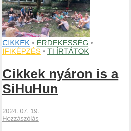
CIKKEK
•
ÉRDEKESSÉG
•
IFIKÉPZÉS
•
TI ÍRTÁTOK
Cikkek nyáron is a
SiHuHun
2024. 07. 19.
Hozzászólás