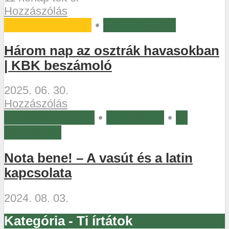
Hozzászólás
PROGRAMOK
•
TI ÍRTÁTOK
Három nap az osztrák havasokban
| KBK beszámoló
2025. 06. 30.
Hozzászólás
ÉRDEKESSÉG
•
SZAKMAI
•
TI
ÍRTÁTOK
Nota bene! – A vasút és a latin
kapcsolata
2024. 08. 03.
Kategória - Ti írtátok