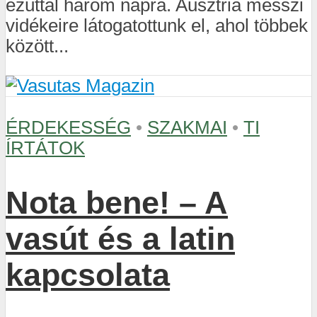
ezúttal három napra. Ausztria messzi
vidékeire látogatottunk el, ahol többek
között...
ÉRDEKESSÉG
•
SZAKMAI
•
TI
ÍRTÁTOK
Nota bene! – A
vasút és a latin
kapcsolata