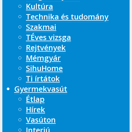
Kultúra
Technika és tudomány
Szakmai
TÉves vizsga
Rejtvények
Mémgyár
SihuHome
Ti írtátok
Gyermekvasút
Étlap
Hírek
Vasúton
Interjú