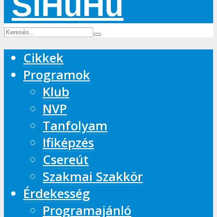
Cikkek
Programok
Klub
NVP
Tanfolyam
Ifiképzés
Csereút
Szakmai Szakkör
Érdekesség
Programajánló