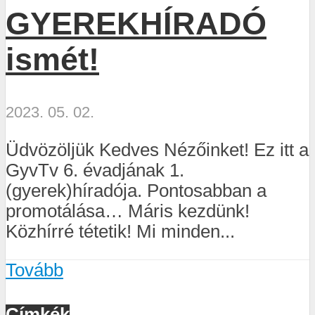
GYEREKHÍRADÓ
ismét!
2023. 05. 02.
Üdvözöljük Kedves Nézőinket! Ez itt a
GyvTv 6. évadjának 1.
(gyerek)híradója. Pontosabban a
promotálása… Máris kezdünk!
Közhírré tétetik! Mi minden...
Tovább
Címkék