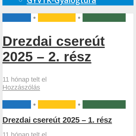
GYVTK-Gyalogtúra
CIKKEK
•
CSEREÚT
•
TI ÍRTÁTOK
Drezdai csereút
2025 – 2. rész
11 hónap telt el
Hozzászólás
CIKKEK
•
CSEREÚT
•
TI ÍRTÁTOK
Drezdai csereút 2025 – 1. rész
11 hónap telt el