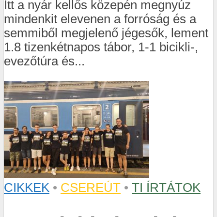
Itt a nyár kellős közepén megnyúz
mindenkit elevenen a forróság és a
semmiből megjelenő jégesők, lement
1.8 tizenkétnapos tábor, 1-1 bicikli-,
evezőtúra és...
CIKKEK
•
CSEREÚT
•
TI ÍRTÁTOK