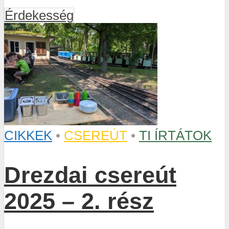
Érdekesség
CIKKEK
•
CSEREÚT
•
TI ÍRTÁTOK
Drezdai csereút
2025 – 2. rész