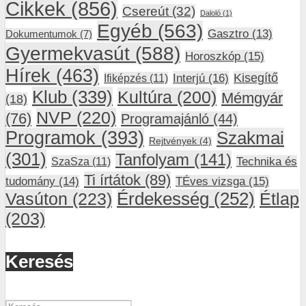
Cikkek
(856)
Csereút
(32)
Daloló
(1)
Egyéb
(563)
Gasztro
(13)
Dokumentumok
(7)
Gyermekvasút
(588)
Horoszkóp
(15)
Hírek
(463)
Interjú
(16)
Kisegítő
Ifiképzés
(11)
Klub
(339)
Kultúra
(200)
Mémgyár
(18)
NVP
(220)
(76)
Programajánló
(44)
Programok
(393)
Szakmai
Rejtvények
(4)
(301)
Tanfolyam
(141)
SzaSza
(11)
Technika és
Ti írtátok
(89)
tudomány
(14)
TÉves vizsga
(15)
Vasúton
(223)
Érdekesség
(252)
Étlap
(203)
Keresés