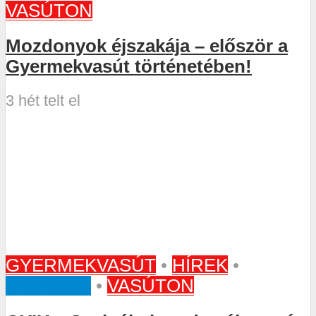
VASÚTON
Mozdonyok éjszakája – először a
Gyermekvasút történetében!
3 hét telt el
GYERMEKVASÚT
•
HÍREK
•
KISEGÍTŐ
•
VASÚTON