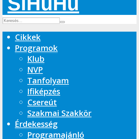
Cikkek
Programok
Klub
NVP
Tanfolyam
Ifiképzés
Csereút
Szakmai Szakkör
Érdekesség
Programajánló