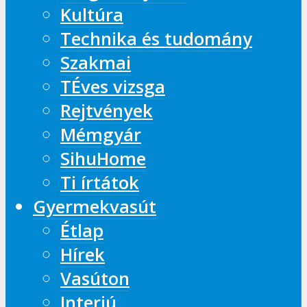
Kultúra
Technika és tudomány
Szakmai
TÉves vizsga
Rejtvények
Mémgyár
SihuHome
Ti írtátok
Gyermekvasút
Étlap
Hírek
Vasúton
Interjú