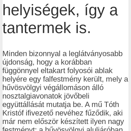
helyiségek, így a
tantermek is.
Minden bizonnyal a leglátványosabb
újdonság, hogy a korábban
függönnyel eltakart folyosói ablak
helyére egy falfestmény került, mely a
hűvösvölgyi végállomáson álló
nosztalgiavonatok jövőbeli
együttállását mutatja be. A mű Tóth
Kristóf ifivezető nevéhez fűződik, aki
már nem először készített ilyen nagy
festményt: a hűvösvölgyi aluljáróban