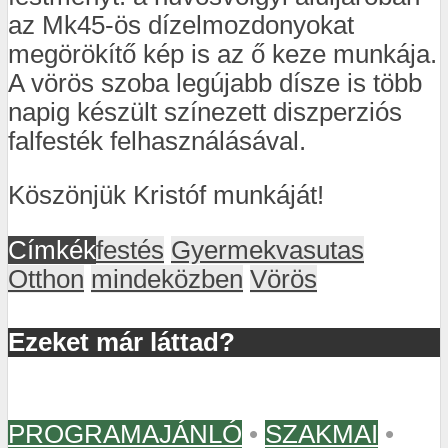
az Mk45-ös dízelmozdonyokat
megörökítő kép is az ő keze munkája.
A vörös szoba legújabb dísze is több
napig készült színezett diszperziós
falfesték felhasználásával.
Köszönjük Kristóf munkáját!
Címkék
festés
Gyermekvasutas
Otthon
mindeközben
Vörös
Ezeket már láttad?
PROGRAMAJÁNLÓ
•
SZAKMAI
•