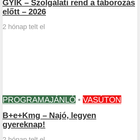
GYIK – Szolgálati rend a táborozás
előtt – 2026
2 hónap telt el
PROGRAMAJÁNLÓ
•
VASÚTON
B+e+Kmg – Najó, legyen
gyereknap!
2 hónap telt el