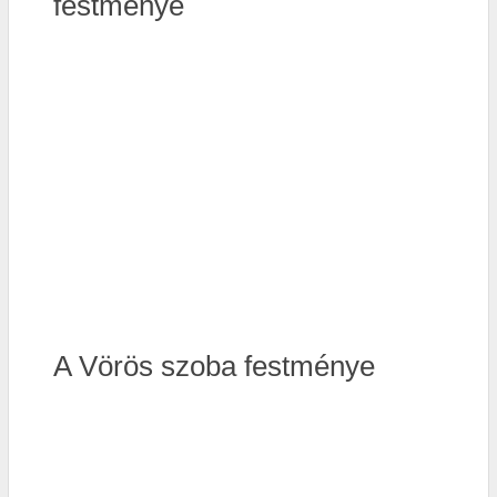
festménye
A Vörös szoba festménye