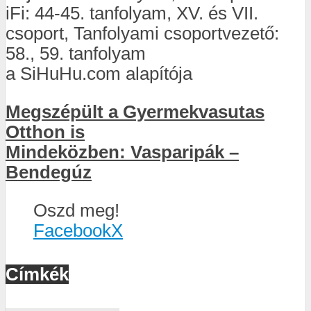
iFi: 44-45. tanfolyam, XV. és VII.
csoport, Tanfolyami csoportvezető:
58., 59. tanfolyam
a SiHuHu.com alapítója
Megszépült a Gyermekvasutas
Otthon is
Mindeközben: Vasparipák –
Bendegúz
Oszd meg!
Facebook
X
Címkék