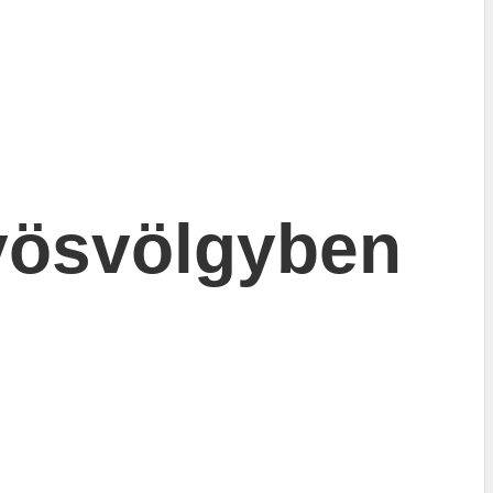
űvösvölgyben