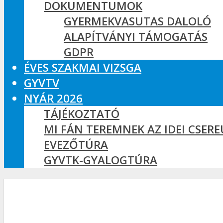
DOKUMENTUMOK
GYERMEKVASUTAS DALOLÓ
ALAPÍTVÁNYI TÁMOGATÁS
GDPR
ÉVES SZAKMAI VIZSGA
GYVTV
NYÁR 2026
TÁJÉKOZTATÓ
MI FÁN TEREMNEK AZ IDEI CSER
EVEZŐTÚRA
GYVTK-GYALOGTÚRA