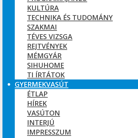
KULTÚRA
TECHNIKA ÉS TUDOMÁNY
SZAKMAI
TÉVES VIZSGA
REJTVÉNYEK
MÉMGYÁR
SIHUHOME
TI ÍRTÁTOK
GYERMEKVASÚT
ÉTLAP
HÍREK
VASÚTON
INTERJÚ
IMPRESSZUM