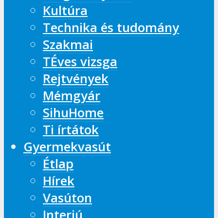
Kultúra
Technika és tudomány
Szakmai
TÉves vizsga
Rejtvények
Mémgyár
SihuHome
Ti írtátok
Gyermekvasút
Étlap
Hírek
Vasúton
Interjú