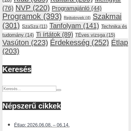
NVP
(220)
(76)
Programajánló
(44)
Programok
(393)
Szakmai
Rejtvények
(4)
(301)
Tanfolyam
(141)
SzaSza
(11)
Technika és
Ti írtátok
(89)
tudomány
(14)
TÉves vizsga
(15)
Vasúton
(223)
Érdekesség
(252)
Étlap
(203)
Keresés
Népszerű cikkek
Étlap: 2026.06.08. – 06.14.