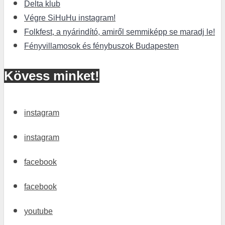
Delta klub
Végre SiHuHu instagram!
Folkfest, a nyárindító, amiről semmiképp se maradj le!
Fényvillamosok és fénybuszok Budapesten
Kövess minket!
instagram
instagram
facebook
facebook
youtube