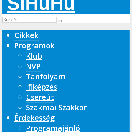
Cikkek
Programok
Klub
NVP
Tanfolyam
Ifiképzés
Csereút
Szakmai Szakkör
Érdekesség
Programajánló