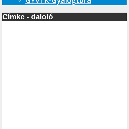
GYVTK-Gyalogtúra
Címke - daloló