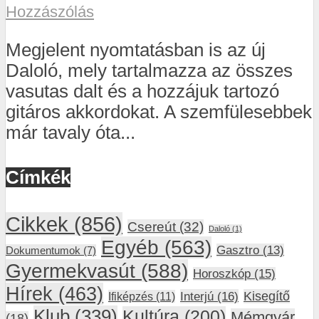
Hozzászólás
Megjelent nyomtatásban is az új
Daloló, mely tartalmazza az összes
vasutas dalt és a hozzájuk tartozó
gitáros akkordokat. A szemfülesebbek
már tavaly óta...
Címkék
Cikkek
(856)
Csereút
(32)
Daloló
(1)
Egyéb
(563)
Gasztro
(13)
Dokumentumok
(7)
Gyermekvasút
(588)
Horoszkóp
(15)
Hírek
(463)
Interjú
(16)
Kisegítő
Ifiképzés
(11)
Klub
(339)
Kultúra
(200)
Mémgyár
(18)