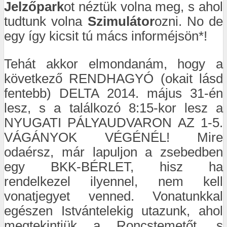
Jelzőpark
ot néztük volna meg, s ahol
tudtunk volna
Szimulátor
ozni. No de
egy így kicsit tú mács informéjsön*!
Tehát akkor elmondanám, hogy a
következő RENDHAGYÓ (okait lásd
fentebb) DELTA 2014. május 31-én
lesz, s a találkozó 8:15-kor lesz a
NYUGATI PÁLYAUDVARON AZ 1-5.
VÁGÁNYOK VÉGÉNÉL! Mire
odaérsz, már lapuljon a zsebedben
egy BKK-BÉRLET, hisz ha
rendelkezel ilyennel, nem kell
vonatjegyet venned. Vonatunkkal
egészen Istvántelekig utazunk, ahol
megtekintjük a Roncstemetőt, s