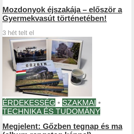
Mozdonyok éjszakája – először a
Gyermekvasút történetében!
3 hét telt el
ÉRDEKESSÉG
•
SZAKMAI
•
TECHNIKA ÉS TUDOMÁNY
Megjelent: Gőzben tegnap és ma