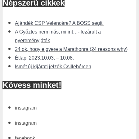
Népszerű cikkek
Ajándék CSP Velencére? A BOSS segít!
A Győztes nem más, miiint…- lezárult a
nyereményjáték
24 ok, hogy elgyere a Marathonra (24 reasons why)
Étlap: 2023.10.03. – 10.08.
Ismét új kijárati jelzők Csillebércen
Kövess minket!
instagram
instagram
facebook