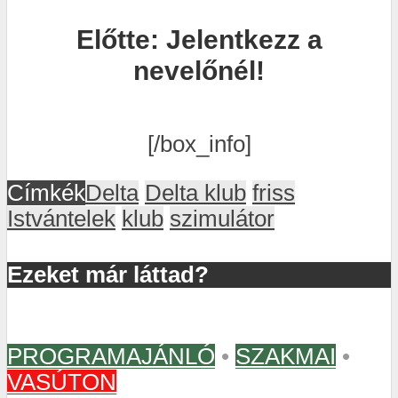
Előtte: Jelentkezz a
nevelőnél!
[/box_info]
Címkék
Delta
Delta klub
friss
Istvántelek
klub
szimulátor
Ezeket már láttad?
PROGRAMAJÁNLÓ
•
SZAKMAI
•
VASÚTON