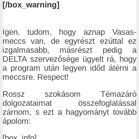
[/box_warning]
Igen, tudom, hogy aznap Vasas-
meccs van, de egyrészt ezúttal ez
izgalmasabb, másrészt pedig a
DELTA szervezősége ügyelt rá, hogy
a program után legyen időd átérni a
meccsre. Respect!
Rossz szokásom Témazáró
dolgozataimat összefoglalással
zárnom, s ezt a hagyományt tovább
ápolom:
[box_info]