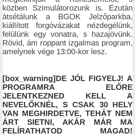
közben Szimulátorozunk is. Ezután
átsétálunk a BGOK Jelzőparkba,
kiállított forgóvázakat nézdegélünk,
felülünk egy vonatra, s hazajövünk.
Rövid, ám roppant izgalmas program,
amelynek vége 13:00-kor lesz.
[box_warning]DE JÓL FIGYELJ! A
PROGRAMRA ELŐRE
JELENTKEZNED KELL A
NEVELŐKNÉL, S CSAK 30 HELY
VAN MEGHIRDETVE, TEHÁT NEM
ÁRT SIETNI, AKÁR MÁR MA
FELÍRATHATOD MAGAD!