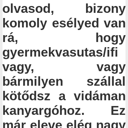
olvasod, bizony
komoly esélyed van
rá, hogy
gyermekvasutas/ifi
vagy, vagy
bármilyen szállal
kötődsz a vidáman
kanyargóhoz. Ez
már eleve elég nagy