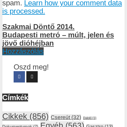
spam.
Learn how your comment data
is processed.
Szakmai Döntő 2014.
Budapesti metró – múlt, jelen és
jövő dióhéjban
Hozzászólás
Oszd meg!
Címkék
Cikkek
(856)
Csereút
(32)
Daloló
(1)
Egyéb
(563)
Gasztro
(13)
Dokumentumok
(7)