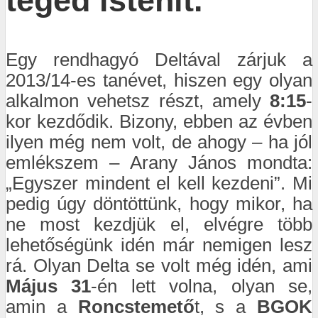
Egy rendhagyó Deltával zárjuk a
2013/14-es tanévet, hiszen egy olyan
alkalmon vehetsz részt, amely
8:15
-
kor kezdődik. Bizony, ebben az évben
ilyen még nem volt, de ahogy – ha jól
emlékszem – Arany János mondta:
„Egyszer mindent el kell kezdeni”. Mi
pedig úgy döntöttünk, hogy mikor, ha
ne most kezdjük el, elvégre több
lehetőségünk idén már nemigen lesz
rá. Olyan Delta se volt még idén, ami
Május 31
-én lett volna, olyan se,
amin a
Roncstemető
t, s a
BGOK