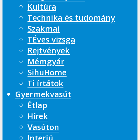
Kultúra
Technika és tudomány
Szakmai
TÉves vizsga
Rejtvények
Mémgyár
SihuHome
Ti írtátok
Gyermekvasút
Étlap
Hírek
Vasúton
Interjú