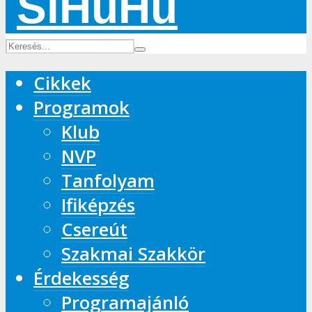
Cikkek
Programok
Klub
NVP
Tanfolyam
Ifiképzés
Csereút
Szakmai Szakkör
Érdekesség
Programajánló