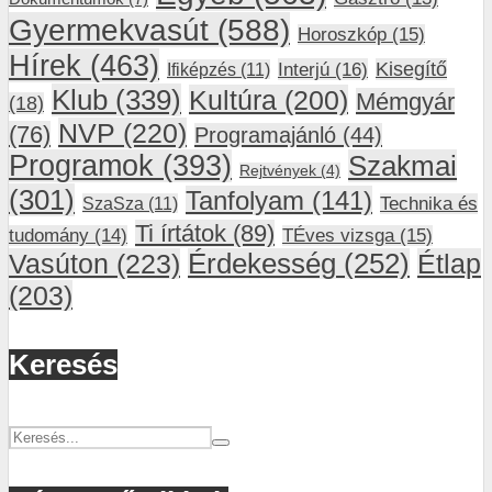
Gyermekvasút
(588)
Horoszkóp
(15)
Hírek
(463)
Interjú
(16)
Kisegítő
Ifiképzés
(11)
Klub
(339)
Kultúra
(200)
Mémgyár
(18)
NVP
(220)
(76)
Programajánló
(44)
Programok
(393)
Szakmai
Rejtvények
(4)
(301)
Tanfolyam
(141)
SzaSza
(11)
Technika és
Ti írtátok
(89)
tudomány
(14)
TÉves vizsga
(15)
Vasúton
(223)
Érdekesség
(252)
Étlap
(203)
Keresés