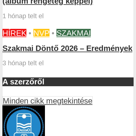
(album rengeteg képpel)
1 hónap telt el
HÍREK
•
NVP
•
SZAKMAI
Szakmai Döntő 2026 – Eredmények
3 hónap telt el
A szerzőről
Minden cikk megtekintése