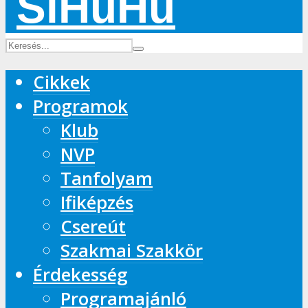
Cikkek
Programok
Klub
NVP
Tanfolyam
Ifiképzés
Csereút
Szakmai Szakkör
Érdekesség
Programajánló