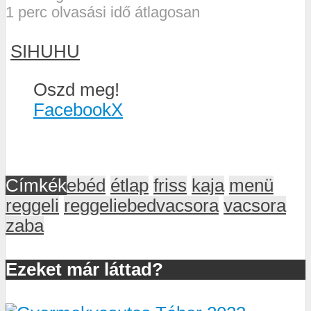
1 perc olvasási idő átlagosan
SIHUHU
Oszd meg!
Facebook
X
Címkék
ebéd
étlap
friss
kaja
menü
reggeli
reggeliebedvacsora
vacsora
zaba
Ezeket már láttad?