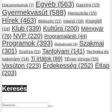
Egyéb
(563)
Gasztro
(13)
Dokumentumok
(7)
Gyermekvasút
(588)
Horoszkóp
(15)
Hírek
(463)
Interjú
(16)
Kisegítő
Ifiképzés
(11)
Klub
(339)
Kultúra
(200)
Mémgyár
(18)
NVP
(220)
(76)
Programajánló
(44)
Programok
(393)
Szakmai
Rejtvények
(4)
(301)
Tanfolyam
(141)
SzaSza
(11)
Technika és
Ti írtátok
(89)
tudomány
(14)
TÉves vizsga
(15)
Vasúton
(223)
Érdekesség
(252)
Étlap
(203)
Keresés