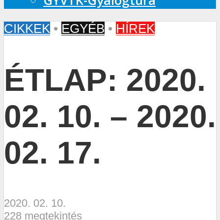
GYVTK-Gyalogtúra
CIKKEK
•
EGYÉB
•
HÍREK
ÉTLAP: 2020.
02. 10. – 2020.
02. 17.
2020. 02. 10.
228 megtekintés