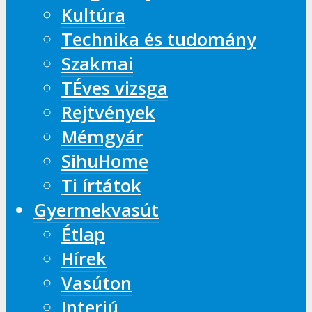
Kultúra
Technika és tudomány
Szakmai
TÉves vizsga
Rejtvények
Mémgyár
SihuHome
Ti írtátok
Gyermekvasút
Étlap
Hírek
Vasúton
Interjú