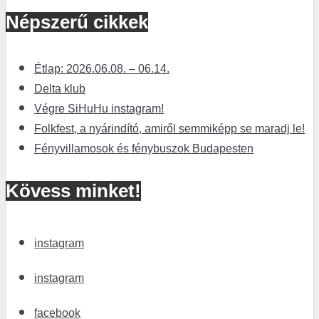
Népszerű cikkek
Étlap: 2026.06.08. – 06.14.
Delta klub
Végre SiHuHu instagram!
Folkfest, a nyárindító, amiről semmiképp se maradj le!
Fényvillamosok és fénybuszok Budapesten
Kövess minket!
instagram
instagram
facebook