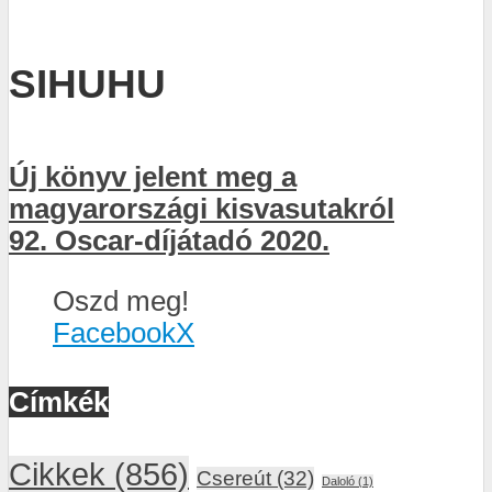
SIHUHU
Új könyv jelent meg a
magyarországi kisvasutakról
92. Oscar-díjátadó 2020.
Oszd meg!
Facebook
X
Címkék
Cikkek
(856)
Csereút
(32)
Daloló
(1)