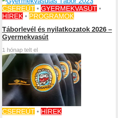
CSEREÚT
•
GYERMEKVASÚT
•
HÍREK
•
PROGRAMOK
Táborlevél és nyilatkozatok 2026 –
Gyermekvasút
1 hónap telt el
CSEREÚT
•
HÍREK