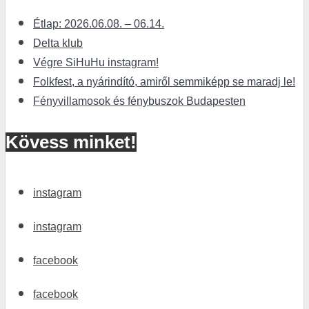
Étlap: 2026.06.08. – 06.14.
Delta klub
Végre SiHuHu instagram!
Folkfest, a nyárindító, amiről semmiképp se maradj le!
Fényvillamosok és fénybuszok Budapesten
Kövess minket!
instagram
instagram
facebook
facebook