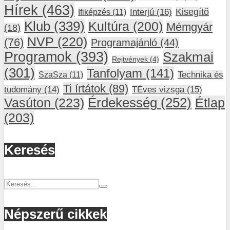
Hírek
(463)
Interjú
(16)
Kisegítő
Ifiképzés
(11)
Klub
(339)
Kultúra
(200)
Mémgyár
(18)
NVP
(220)
(76)
Programajánló
(44)
Programok
(393)
Szakmai
Rejtvények
(4)
(301)
Tanfolyam
(141)
SzaSza
(11)
Technika és
Ti írtátok
(89)
tudomány
(14)
TÉves vizsga
(15)
Vasúton
(223)
Érdekesség
(252)
Étlap
(203)
Keresés
Népszerű cikkek