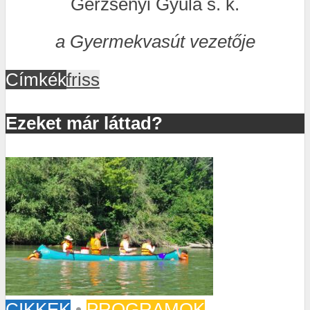
Gerzsényi Gyula s. k.
a Gyermekvasút vezetője
Címkék
friss
Ezeket már láttad?
CIKKEK
•
PROGRAMOK