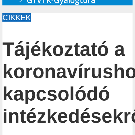
GYVTK-Gyalogtúra
CIKKEK
Tájékoztató a
koronavírush
kapcsolódó
intézkedésekr