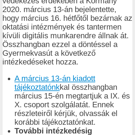
védekezés érdekében a Kormány
2020. március 13-án bejelentette,
hogy március 16. hétfőtől bezárnak az
oktatási intézmények és tantermen
kívüli digitális munkarendre állnak át.
Összhangban ezzel a döntéssel a
Gyermekvasút a következő
intézkedéseket hozza.
A március 13-án kiadott
tájékoztatónk
kal összhangban
március 15-én megtartjuk a IX. és
X. csoport szolgálatát. Ennek
részleteiről kérjük, olvassák el
korábbi tájékoztatónkat.
További intézkedésig