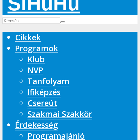
Cikkek
Programok
Klub
NVP
Tanfolyam
Ifiképzés
Csereút
Szakmai Szakkör
Érdekesség
Programajánló