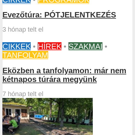
Evezőtúra: PÓTJELENTKEZÉS
3 hónap telt el
CIKKEK
•
HÍREK
•
SZAKMAI
•
TANFOLYAM
Eközben a tanfolyamon: már nem
kétnapos túrára megyünk
7 hónap telt el