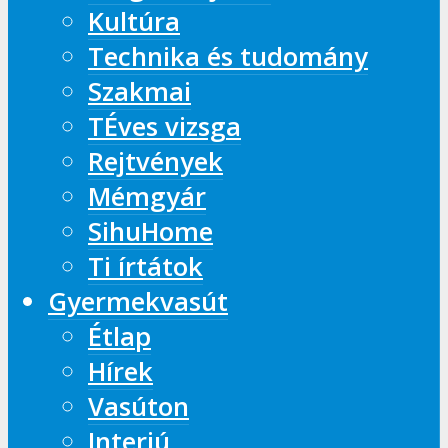
Kultúra
Technika és tudomány
Szakmai
TÉves vizsga
Rejtvények
Mémgyár
SihuHome
Ti írtátok
Gyermekvasút
Étlap
Hírek
Vasúton
Interjú