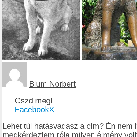
Blum Norbert
Oszd meg!
Facebook
X
Lehet túl hatásvadász a cím? Én nem
megkérdeztem róla milyen élmény volt,