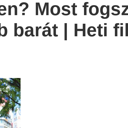
men? Most fogsz
barát | Heti f