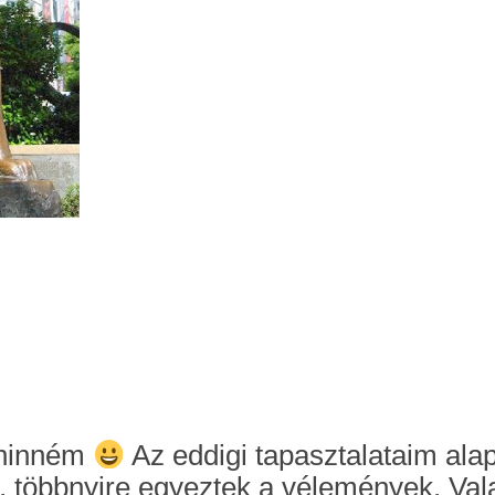
 hinném
Az eddigi tapasztalataim alapj
 többnyire egyeztek a vélemények. Valam