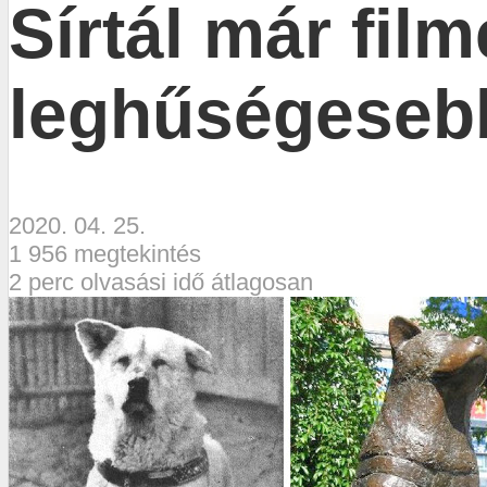
Sírtál már fil
leghűségesebb 
2020. 04. 25.
1 956 megtekintés
2 perc olvasási idő átlagosan