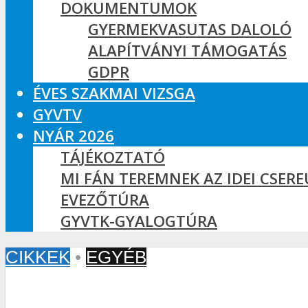
DOKUMENTUMOK
GYERMEKVASUTAS DALOLÓ
ALAPÍTVÁNYI TÁMOGATÁS
GDPR
ÉVES SZAKMAI VIZSGA
GYVTV
NYÁR 2026
TÁJÉKOZTATÓ
MI FÁN TEREMNEK AZ IDEI CSER
EVEZŐTÚRA
GYVTK-GYALOGTÚRA
CIKKEK
•
EGYÉB