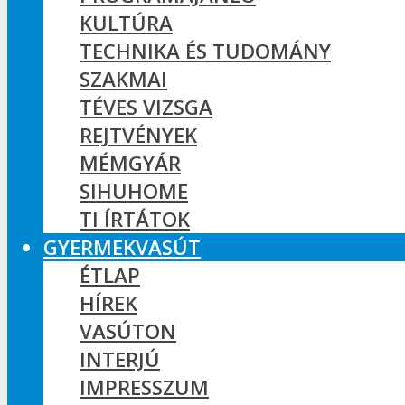
KULTÚRA
TECHNIKA ÉS TUDOMÁNY
SZAKMAI
TÉVES VIZSGA
REJTVÉNYEK
MÉMGYÁR
SIHUHOME
TI ÍRTÁTOK
GYERMEKVASÚT
ÉTLAP
HÍREK
VASÚTON
INTERJÚ
IMPRESSZUM