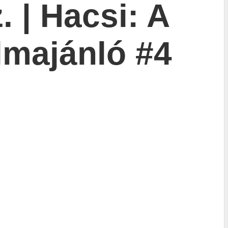
. | Hacsi: A
ilmajánló #4