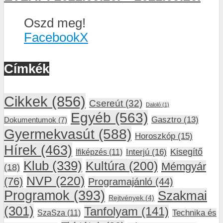
Oszd meg!
Facebook
X
Címkék
Cikkek
(856)
Csereút
(32)
Daloló
(1)
Egyéb
(563)
Gasztro
(13)
Dokumentumok
(7)
Gyermekvasút
(588)
Horoszkóp
(15)
Hírek
(463)
Interjú
(16)
Kisegítő
Ifiképzés
(11)
Klub
(339)
Kultúra
(200)
Mémgyár
(18)
NVP
(220)
(76)
Programajánló
(44)
Programok
(393)
Szakmai
Rejtvények
(4)
(301)
Tanfolyam
(141)
SzaSza
(11)
Technika és