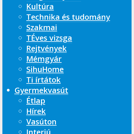
Kultúra
Technika és tudomány
Szakmai
TÉves vizsga
Rejtvények
Mémgyár
SihuHome
Ti írtátok
Gyermekvasút
Étlap
Hírek
Vasúton
Interjú