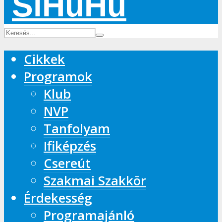
Cikkek
Programok
Klub
NVP
Tanfolyam
Ifiképzés
Csereút
Szakmai Szakkör
Érdekesség
Programajánló