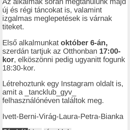
Az alkalmak során megtanulunk majd
új és régi táncokat is, valamint
izgalmas meglepetések is várnak
titeket.
Első alkalmunkat
október 6-án,
szerdán tartjuk az Otthonban
17:00-
kor
, elköszönni pedig ugyanitt fogunk
18:30-kor.
Létrehoztunk egy Instagram oldalt is,
amit a _tancklub_gyv_
felhasználónéven találtok meg.
Ivett-Berni-Virág-Laura-Petra-Bianka