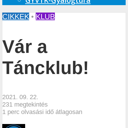
GYVTK-Gyalogtúra
CIKKEK
•
KLUB
Vár a
Táncklub!
2021. 09. 22.
231 megtekintés
1 perc olvasási idő átlagosan