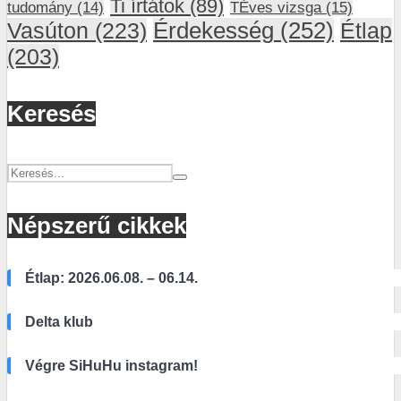
Ti írtátok
(89)
tudomány
(14)
TÉves vizsga
(15)
Vasúton
(223)
Érdekesség
(252)
Étlap
(203)
Keresés
Népszerű cikkek
Étlap: 2026.06.08. – 06.14.
Delta klub
Végre SiHuHu instagram!