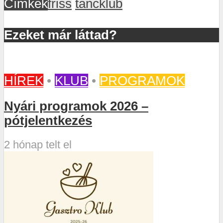
Címkék
friss
táncklub
Ezeket már láttad?
HÍREK
•
KLUB
•
PROGRAMOK
Nyári programok 2026 –
pótjelentkezés
2 hónap telt el