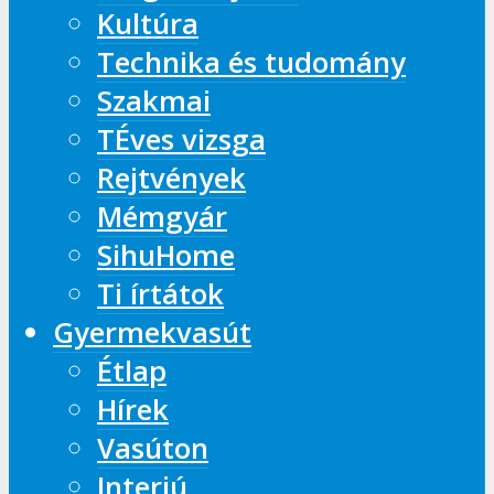
Kultúra
Technika és tudomány
Szakmai
TÉves vizsga
Rejtvények
Mémgyár
SihuHome
Ti írtátok
Gyermekvasút
Étlap
Hírek
Vasúton
Interjú