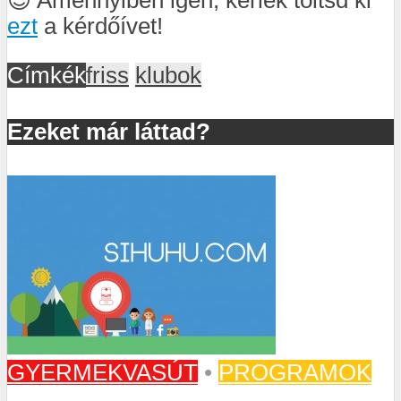
😊 Amennyiben igen, kérlek töltsd ki
ezt
a kérdőívet!
Címkék
friss
klubok
Ezeket már láttad?
GYERMEKVASÚT
•
PROGRAMOK