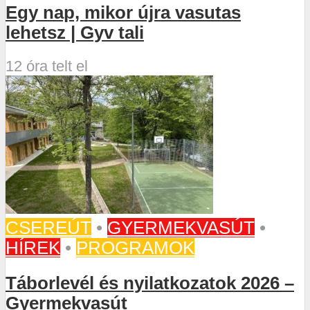
Egy nap, mikor újra vasutas
lehetsz | Gyv tali
12 óra telt el
CSEREÚT
•
GYERMEKVASÚT
•
HÍREK
•
PROGRAMOK
Táborlevél és nyilatkozatok 2026 –
Gyermekvasút