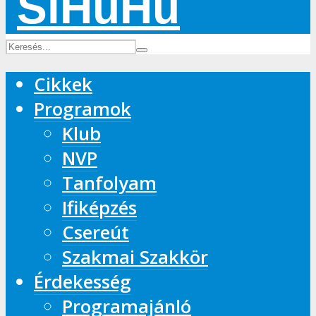
Cikkek
Programok
Klub
NVP
Tanfolyam
Ifiképzés
Csereút
Szakmai Szakkör
Érdekesség
Programajánló