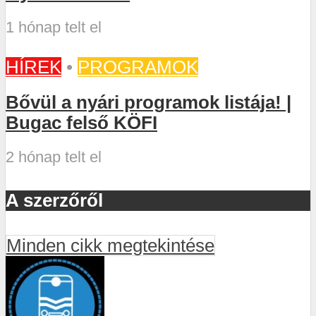
1 hónap telt el
HÍREK
•
PROGRAMOK
Bővül a nyári programok listája! |
Bugac felső KÖFI
2 hónap telt el
A szerzőről
Minden cikk megtekintése