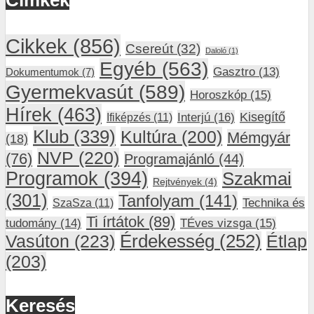
Címkék
Cikkek
(856)
Csereút
(32)
Daloló
(1)
Egyéb
(563)
Gasztro
(13)
Dokumentumok
(7)
Gyermekvasút
(589)
Horoszkóp
(15)
Hírek
(463)
Interjú
(16)
Kisegítő
Ifiképzés
(11)
Klub
(339)
Kultúra
(200)
Mémgyár
(18)
NVP
(220)
(76)
Programajánló
(44)
Programok
(394)
Szakmai
Rejtvények
(4)
(301)
Tanfolyam
(141)
SzaSza
(11)
Technika és
Ti írtátok
(89)
tudomány
(14)
TÉves vizsga
(15)
Vasúton
(223)
Érdekesség
(252)
Étlap
(203)
Keresés