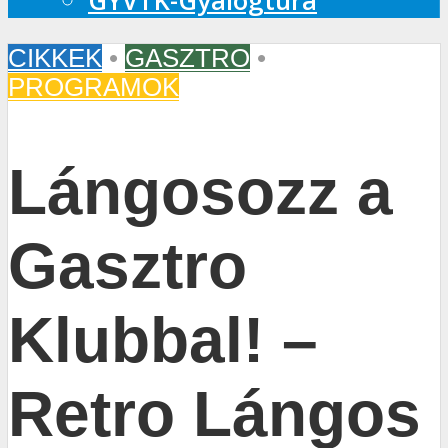
GYVTK-Gyalogtúra
CIKKEK
•
GASZTRO
•
PROGRAMOK
Lángosozz a
Gasztro
Klubbal! –
Retro Lángos