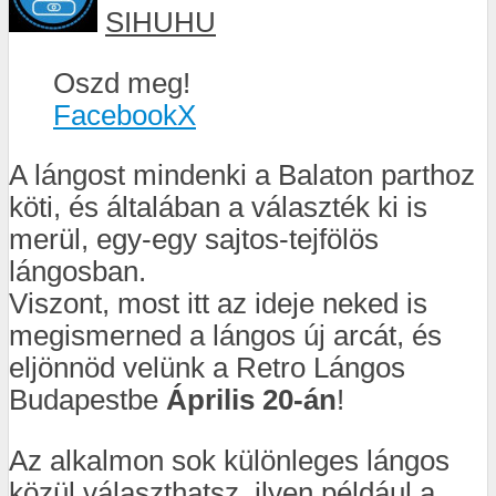
SIHUHU
Oszd meg!
Facebook
X
A lángost mindenki a Balaton parthoz
köti, és általában a választék ki is
merül, egy-egy sajtos-tejfölös
lángosban.
Viszont, most itt az ideje neked is
megismerned a lángos új arcát, és
eljönnöd velünk a Retro Lángos
Budapestbe
Április 20-án
!
Az alkalmon sok különleges lángos
közül választhatsz, ilyen például a