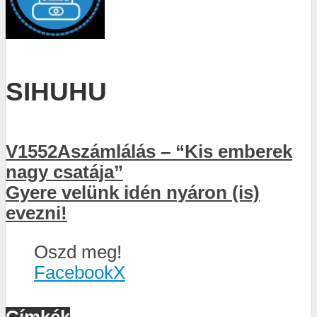
SIHUHU
V1552Aszámlálás – “Kis emberek
nagy csatája”
Gyere velünk idén nyáron (is)
evezni!
Oszd meg!
Facebook
X