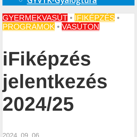
GYVTK-Gyalogtúra
GYERMEKVASÚT
•
IFIKÉPZÉS
•
PROGRAMOK
•
VASÚTON
iFiképzés
jelentkezés
2024/25
2024. 09. 06.