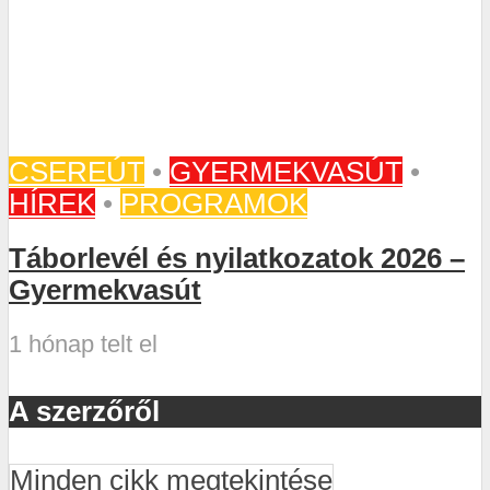
CSEREÚT
•
GYERMEKVASÚT
•
HÍREK
•
PROGRAMOK
Táborlevél és nyilatkozatok 2026 –
Gyermekvasút
1 hónap telt el
A szerzőről
Minden cikk megtekintése