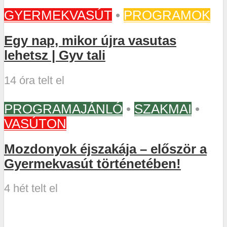
GYERMEKVASÚT
•
PROGRAMOK
Egy nap, mikor újra vasutas
lehetsz | Gyv tali
14 óra telt el
PROGRAMAJÁNLÓ
•
SZAKMAI
•
VASÚTON
Mozdonyok éjszakája – először a
Gyermekvasút történetében!
4 hét telt el