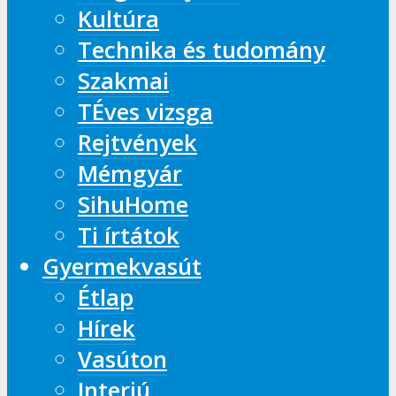
Kultúra
Technika és tudomány
Szakmai
TÉves vizsga
Rejtvények
Mémgyár
SihuHome
Ti írtátok
Gyermekvasút
Étlap
Hírek
Vasúton
Interjú