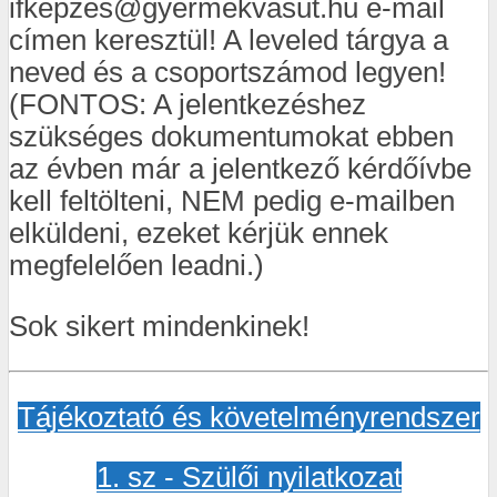
ifkepzes@gyermekvasut.hu e-mail
címen keresztül! A leveled tárgya a
neved és a csoportszámod legyen!
(FONTOS: A jelentkezéshez
szükséges dokumentumokat ebben
az évben már a jelentkező kérdőívbe
kell feltölteni, NEM pedig e-mailben
elküldeni, ezeket kérjük ennek
megfelelően leadni.)
Sok sikert mindenkinek!
Tájékoztató és követelményrendszer
1. sz - Szülői nyilatkozat