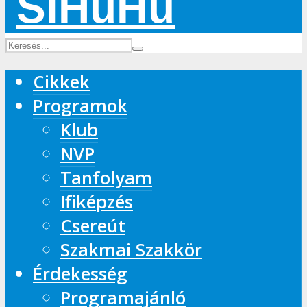
Cikkek
Programok
Klub
NVP
Tanfolyam
Ifiképzés
Csereút
Szakmai Szakkör
Érdekesség
Programajánló