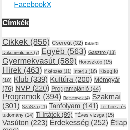
Facebook
X
Címkék
Cikkek
(856)
Csereút
(32)
Daloló
(1)
Egyéb
(563)
Gasztro
(13)
Dokumentumok
(7)
Gyermekvasút
(589)
Horoszkóp
(15)
Hírek
(463)
Interjú
(16)
Kisegítő
Ifiképzés
(11)
Klub
(339)
Kultúra
(200)
Mémgyár
(18)
NVP
(220)
(76)
Programajánló
(44)
Programok
(394)
Szakmai
Rejtvények
(4)
(301)
Tanfolyam
(141)
SzaSza
(11)
Technika és
Ti írtátok
(89)
tudomány
(14)
TÉves vizsga
(15)
Vasúton
(223)
Érdekesség
(252)
Étlap