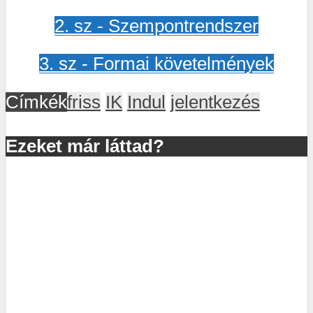
2. sz - Szempontrendszer
3. sz - Formai követelmények
Címkék
friss
IK
Indul
jelentkezés
Ezeket már láttad?