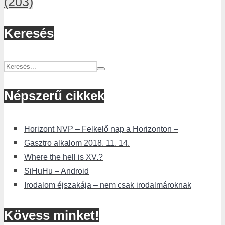
(203)
Keresés
Népszerű cikkek
Horizont NVP – Felkelő nap a Horizonton –
Gasztro alkalom 2018. 11. 14.
Where the hell is XV.?
SiHuHu – Android
Irodalom éjszakája – nem csak irodalmároknak
Kövess minket!