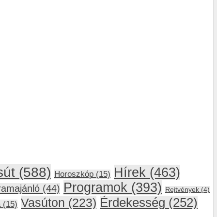
sút
(588)
Hírek
(463)
Horoszkóp
(15)
Programok
(393)
ramajánló
(44)
Rejtvények
(4)
Vasúton
(223)
Érdekesség
(252)
a
(15)