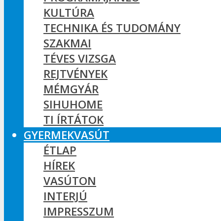
KULTÚRA
TECHNIKA ÉS TUDOMÁNY
SZAKMAI
TÉVES VIZSGA
REJTVÉNYEK
MÉMGYÁR
SIHUHOME
TI ÍRTÁTOK
GYERMEKVASÚT
ÉTLAP
HÍREK
VASÚTON
INTERJÚ
IMPRESSZUM