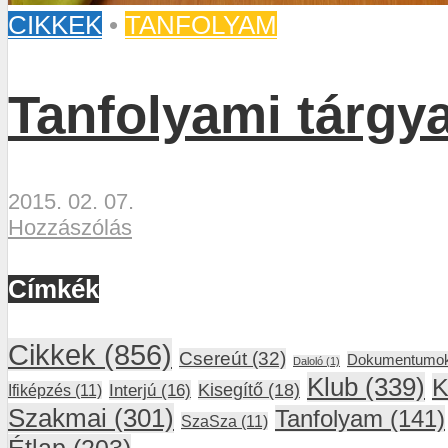
CIKKEK
•
TANFOLYAM
Tanfolyami tárgya
2015. 02. 07.
Hozzászólás
Címkék
Cikkek
(856)
Csereút
(32)
Dokumentumo
Daloló
(1)
Klub
(339)
K
Interjú
(16)
Kisegítő
(18)
Ifiképzés
(11)
Szakmai
(301)
Tanfolyam
(141)
SzaSza
(11)
Étlap
(203)