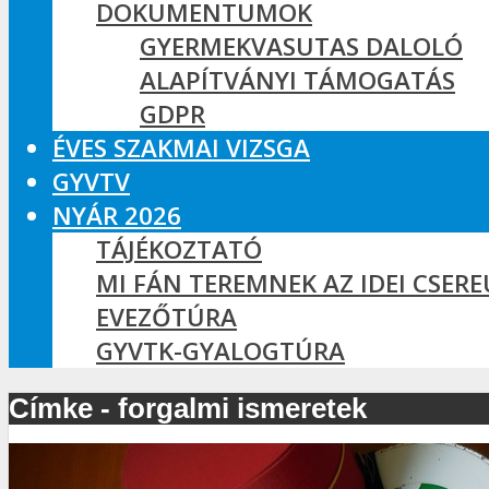
DOKUMENTUMOK
GYERMEKVASUTAS DALOLÓ
ALAPÍTVÁNYI TÁMOGATÁS
GDPR
ÉVES SZAKMAI VIZSGA
GYVTV
NYÁR 2026
TÁJÉKOZTATÓ
MI FÁN TEREMNEK AZ IDEI CSER
EVEZŐTÚRA
GYVTK-GYALOGTÚRA
Címke - forgalmi ismeretek