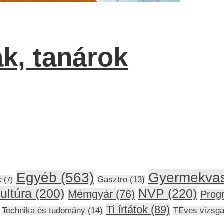
k, tanárok
Gyermekva
Egyéb
(563)
Gasztro
(13)
k
(7)
ultúra
(200)
NVP
(220)
Mémgyár
(76)
Prog
Ti írtátok
(89)
Technika és tudomány
(14)
TÉves vizsg