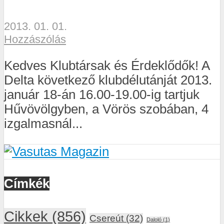
2013. 01. 01.
Hozzászólás
Kedves Klubtársak és Érdeklődők! A
Delta következő klubdélutánját 2013.
január 18-án 16.00-19.00-ig tartjuk
Hűvövölgyben, a Vörös szobában, 4
izgalmasnál...
Címkék
Cikkek
(856)
Csereút
(32)
Daloló
(1)