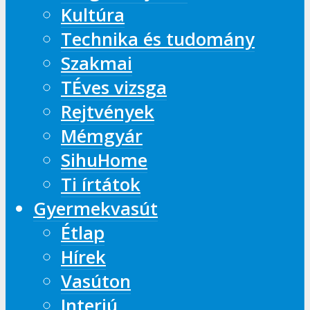
Kultúra
Technika és tudomány
Szakmai
TÉves vizsga
Rejtvények
Mémgyár
SihuHome
Ti írtátok
Gyermekvasút
Étlap
Hírek
Vasúton
Interjú