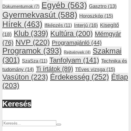
Egyéb
(563)
Gasztro
(13)
Dokumentumok
(7)
Gyermekvasút
(588)
Horoszkóp
(15)
Hírek
(463)
Interjú
(16)
Kisegítő
Ifiképzés
(11)
Klub
(339)
Kultúra
(200)
Mémgyár
(18)
NVP
(220)
(76)
Programajánló
(44)
Programok
(393)
Szakmai
Rejtvények
(4)
(301)
Tanfolyam
(141)
SzaSza
(11)
Technika és
Ti írtátok
(89)
tudomány
(14)
TÉves vizsga
(15)
Vasúton
(223)
Érdekesség
(252)
Étlap
(203)
Keresés