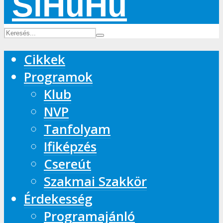
Cikkek
Programok
Klub
NVP
Tanfolyam
Ifiképzés
Csereút
Szakmai Szakkör
Érdekesség
Programajánló