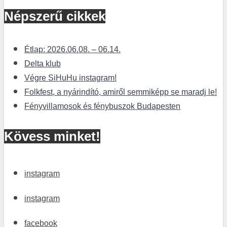
Népszerű cikkek
Étlap: 2026.06.08. – 06.14.
Delta klub
Végre SiHuHu instagram!
Folkfest, a nyárindító, amiről semmiképp se maradj le!
Fényvillamosok és fénybuszok Budapesten
Kövess minket!
instagram
instagram
facebook