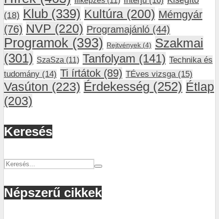
Klub
(339)
Kultúra
(200)
Mémgyár
(18)
NVP
(220)
(76)
Programajánló
(44)
Programok
(393)
Szakmai
Rejtvények
(4)
(301)
Tanfolyam
(141)
SzaSza
(11)
Technika és
Ti írtátok
(89)
tudomány
(14)
TÉves vizsga
(15)
Vasúton
(223)
Érdekesség
(252)
Étlap
(203)
Keresés
Népszerű cikkek