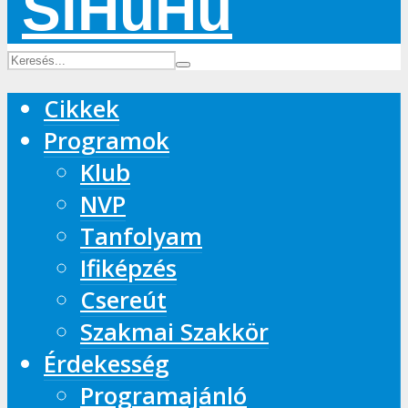
Cikkek
Programok
Klub
NVP
Tanfolyam
Ifiképzés
Csereút
Szakmai Szakkör
Érdekesség
Programajánló