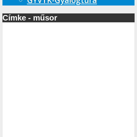
GYVTK-Gyalogtúra
Címke - műsor