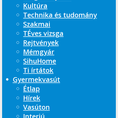
Kultúra
Technika és tudomány
Szakmai
TÉves vizsga
Rejtvények
Mémgyár
SihuHome
Ti írtátok
Gyermekvasút
Étlap
Hírek
Vasúton
Interjú