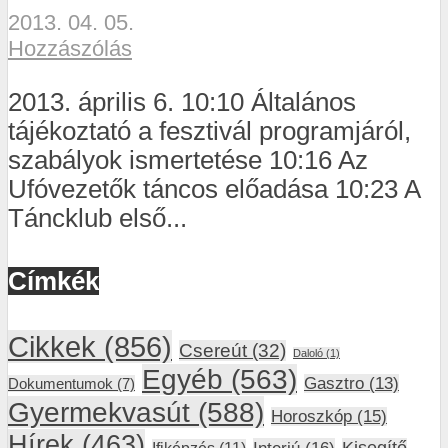
2013. 04. 05.
Hozzászólás
2013. április 6. 10:10 Általános
tájékoztató a fesztivál programjáról,
szabályok ismertetése 10:16 Az
Ufóvezetők táncos előadása 10:23 A
Táncklub első...
Címkék
Cikkek
(856)
Csereút
(32)
Daloló
(1)
Egyéb
(563)
Gasztro
(13)
Dokumentumok
(7)
Gyermekvasút
(588)
Horoszkóp
(15)
Hírek
(463)
Interjú
(16)
Kisegítő
Ifiképzés
(11)