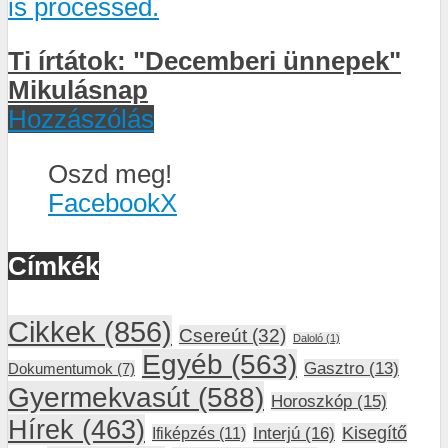
is processed.
Ti írtátok: "Decemberi ünnepek"
Mikulásnap
Hozzászólás
Oszd meg!
Facebook
X
Címkék
Cikkek
(856)
Csereút
(32)
Daloló
(1)
Egyéb
(563)
Gasztro
(13)
Dokumentumok
(7)
Gyermekvasút
(588)
Horoszkóp
(15)
Hírek
(463)
Interjú
(16)
Kisegítő
Ifiképzés
(11)