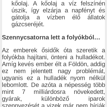
kőolaj. A kőolaj a víz felszínén
úszik, így elzárja a napfényt és
gátolja a vízben élő állatok
gázcseréjét.
Szennycsatorna lett a folyókból…
Az emberek ősidők óta szeretik a
folyókba hajítani, önteni a hulladékot.
Amíg kevés ember élt a Földön, addig
ez nem jelentett nagy problémát,
ugyanis ez a hulladék nyom nélkül
lebomlott. De azóta a népesség több
mint 7 milliárdosra növekedett,
gyárak, különböző iparok
szennyezését a vizek már nem bírják