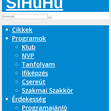
Cikkek
Programok
Klub
NVP
Tanfolyam
Ifiképzés
Csereút
Szakmai Szakkör
Érdekesség
Programajánló