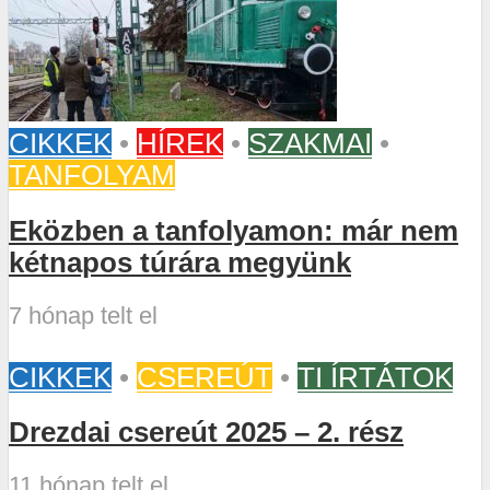
CIKKEK
•
HÍREK
•
SZAKMAI
•
TANFOLYAM
Eközben a tanfolyamon: már nem
kétnapos túrára megyünk
7 hónap telt el
CIKKEK
•
CSEREÚT
•
TI ÍRTÁTOK
Drezdai csereút 2025 – 2. rész
11 hónap telt el