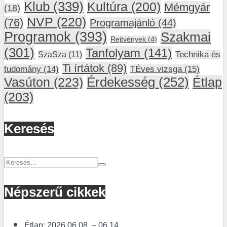
Klub
(339)
Kultúra
(200)
Mémgyár
(18)
NVP
(220)
(76)
Programajánló
(44)
Programok
(393)
Szakmai
Rejtvények
(4)
(301)
Tanfolyam
(141)
SzaSza
(11)
Technika és
Ti írtátok
(89)
tudomány
(14)
TÉves vizsga
(15)
Vasúton
(223)
Érdekesség
(252)
Étlap
(203)
Keresés
Népszerű cikkek
Étlap: 2026.06.08. – 06.14.