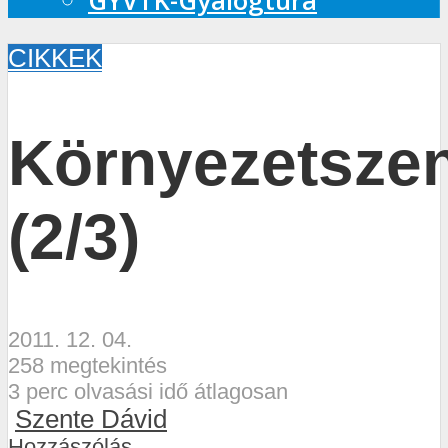
GYVTK-Gyalogtúra
CIKKEK
Környezetsze
(2/3)
2011. 12. 04.
258 megtekintés
3 perc olvasási idő átlagosan
Szente Dávid
Hozzászólás