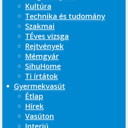
Kultúra
Technika és tudomány
Szakmai
TÉves vizsga
Rejtvények
Mémgyár
SihuHome
Ti írtátok
Gyermekvasút
Étlap
Hírek
Vasúton
Interjú