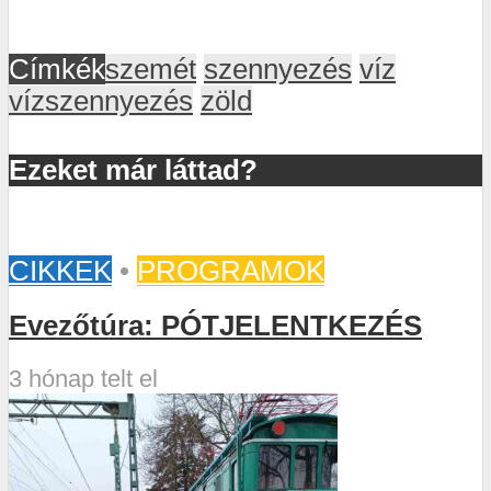
Címkék
szemét
szennyezés
víz
vízszennyezés
zöld
Ezeket már láttad?
CIKKEK
•
PROGRAMOK
Evezőtúra: PÓTJELENTKEZÉS
3 hónap telt el