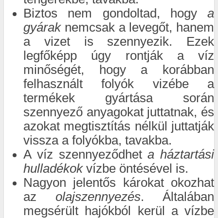
Biztos nem gondoltad, hogy
a
gyárak
nemcsak a levegőt, hanem
a vizet is szennyezik. Ezek
legfőképp úgy rontják a víz
minőségét, hogy a korábban
felhasznált folyók vizébe a
termékek gyártása során
szennyező anyagokat juttatnak, és
azokat megtisztítás nélkül juttatják
vissza a folyókba, tavakba.
A víz szennyeződhet
a háztartási
hulladékok
vízbe öntésével is.
Nagyon jelentős károkat okozhat
az
olajszennyezés
. Általában
megsérült hajókból kerül a vízbe