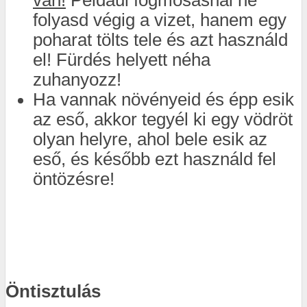
van!
Például fogmosásnál ne
folyasd végig a vizet, hanem egy
poharat tölts tele és azt használd
el! Fürdés helyett néha
zuhanyozz!
Ha vannak növényeid és épp esik
az eső, akkor tegyél ki egy vödröt
olyan helyre, ahol bele esik az
eső, és később ezt használd fel
öntözésre!
Öntisztulás