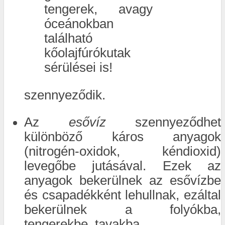
tengerek, avagy
óceánokban
található
kőolajfúrókutak
sérülései is!
szennyeződik.
Az
esővíz
szennyeződhet
különböző káros anyagok
(nitrogén-oxidok, kéndioxid)
levegőbe jutásával. Ezek az
anyagok bekerülnek az esővízbe
és csapadékként lehullnak, ezáltal
bekerülnek a folyókba,
tengerekbe, tavakba.