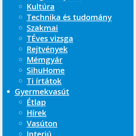
Kultúra
Technika és tudomány
Szakmai
TÉves vizsga
Rejtvények
Mémgyár
SihuHome
Ti írtátok
Gyermekvasút
Étlap
Hírek
Vasúton
Interjú