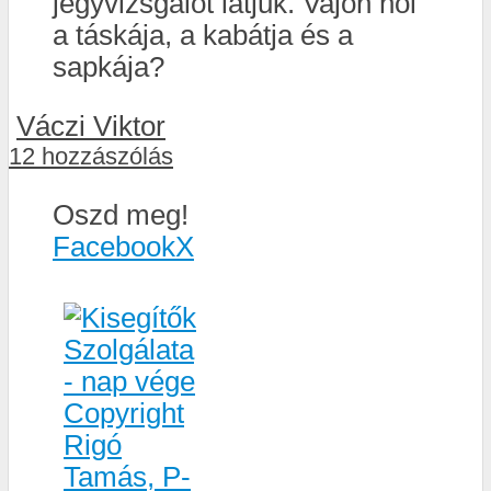
jegyvizsgálót látjuk. Vajon hol
a táskája, a kabátja és a
sapkája?
Váczi Viktor
12 hozzászólás
Oszd meg!
Facebook
X