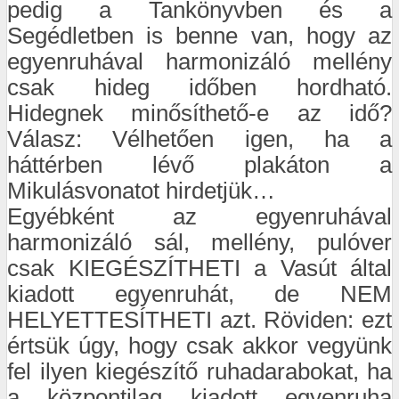
pedig a Tankönyvben és a
Segédletben is benne van, hogy az
egyenruhával harmonizáló mellény
csak hideg időben hordható.
Hidegnek minősíthető-e az idő?
Válasz: Vélhetően igen, ha a
háttérben lévő plakáton a
Mikulásvonatot hirdetjük…
Egyébként az egyenruhával
harmonizáló sál, mellény, pulóver
csak KIEGÉSZÍTHETI a Vasút által
kiadott egyenruhát, de NEM
HELYETTESÍTHETI azt. Röviden: ezt
értsük úgy, hogy csak akkor vegyünk
fel ilyen kiegészítő ruhadarabokat, ha
a központilag kiadott egyenruha