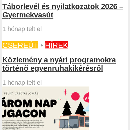
Táborlevél és nyilatkozatok 2026 –
Gyermekvasút
1 hónap telt el
CSEREÚT
•
HÍREK
Közlemény a nyári programokra
történő egyenruhakikérésről
1 hónap telt el