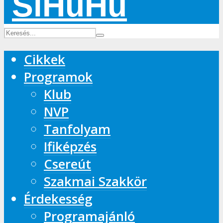
Cikkek
Programok
Klub
NVP
Tanfolyam
Ifiképzés
Csereút
Szakmai Szakkör
Érdekesség
Programajánló