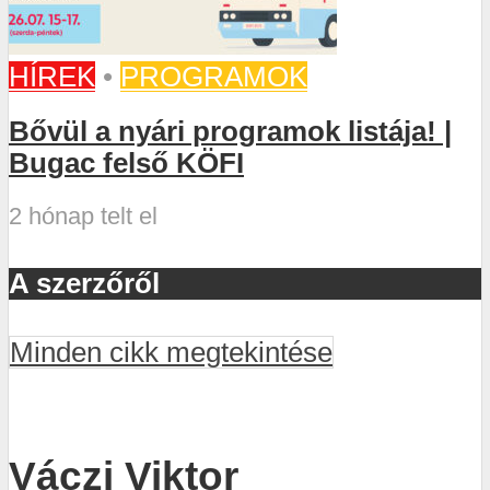
HÍREK
•
PROGRAMOK
Bővül a nyári programok listája! |
Bugac felső KÖFI
2 hónap telt el
A szerzőről
Minden cikk megtekintése
Váczi Viktor