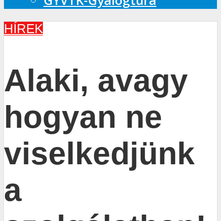
GYVTK-Gyalogtúra
HÍREK
Alaki, avagy
hogyan ne
viselkedjünk
a