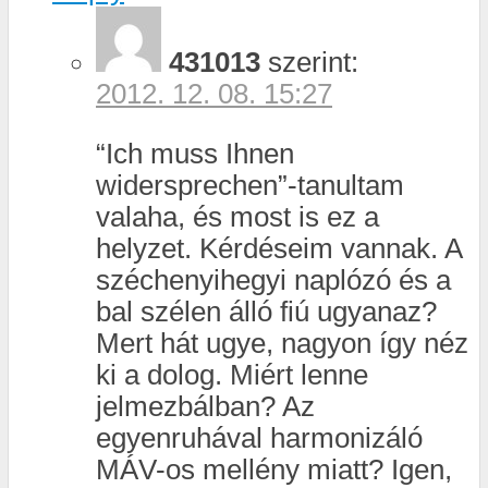
431013
szerint:
2012. 12. 08. 15:27
“Ich muss Ihnen
widersprechen”-tanultam
valaha, és most is ez a
helyzet. Kérdéseim vannak. A
széchenyihegyi naplózó és a
bal szélen álló fiú ugyanaz?
Mert hát ugye, nagyon így néz
ki a dolog. Miért lenne
jelmezbálban? Az
egyenruhával harmonizáló
MÁV-os mellény miatt? Igen,