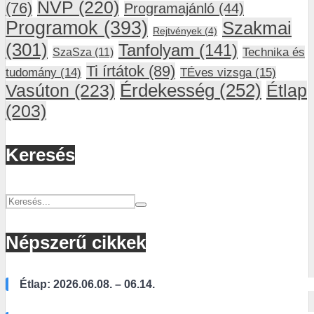
NVP
(220)
(76)
Programajánló
(44)
Programok
(393)
Szakmai
Rejtvények
(4)
(301)
Tanfolyam
(141)
SzaSza
(11)
Technika és
Ti írtátok
(89)
tudomány
(14)
TÉves vizsga
(15)
Vasúton
(223)
Érdekesség
(252)
Étlap
(203)
Keresés
Népszerű cikkek
Étlap: 2026.06.08. – 06.14.