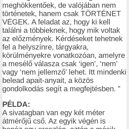
meghökkentőek, de valójában nem
történetek, hanem csak TÖRTÉNET
VÉGEK. A feladat az, hogy ki kell
találni a többieknek, hogy mik voltak
az előzmények. Kérdéseket tehetnek
fel a helyszínre, tárgyakra,
körülményekre vonatkozóan, amelyre
a mesélő válasza csak ‘igen’, ‘nem’
vagy ‘nem jellemző’ lehet. Itt mindenki
belead apait-anyait, a közös
gondolkodás segít a megfejtésben. ”
PÉLDA:
A sivatagban van egy két méter
átmérőjű cső. Az egyik végén is