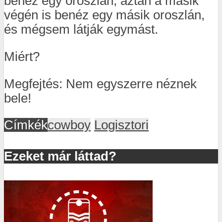
benéz egy oroszlán, aztán a másik
végén is benéz egy másik oroszlán,
és mégsem látják egymást.
Miért?
Megfejtés: Nem egyszerre néznek
bele!
Címkék
cowboy
Logisztori
Ezeket már láttad?