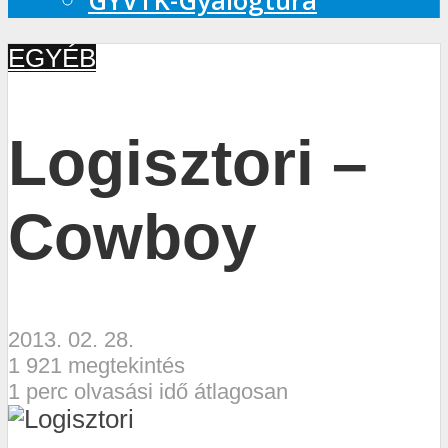
GYVTK-Gyalogtúra
EGYÉB
Logisztori –
Cowboy
2013. 02. 28.
1 921 megtekintés
1 perc olvasási idő átlagosan