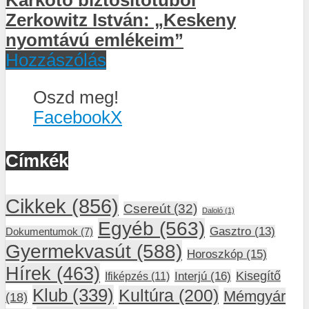
Zerkowitz István: „Keskeny
nyomtávú emlékeim”
Hozzászólás
Oszd meg!
Facebook
X
Címkék
Cikkek
(856)
Csereút
(32)
Daloló
(1)
Egyéb
(563)
Gasztro
(13)
Dokumentumok
(7)
Gyermekvasút
(588)
Horoszkóp
(15)
Hírek
(463)
Interjú
(16)
Kisegítő
Ifiképzés
(11)
Klub
(339)
Kultúra
(200)
Mémgyár
(18)