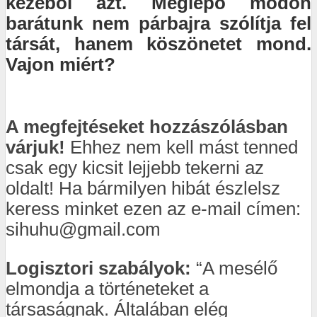
kezéből azt. Meglepő módon
barátunk nem párbajra szólítja fel
társát, hanem köszönetet mond.
Vajon miért?
A megfejtéseket hozzászólásban
várjuk!
Ehhez nem kell mást tenned
csak egy kicsit lejjebb tekerni az
oldalt! Ha bármilyen hibát észlelsz
keress minket ezen az e-mail címen:
sihuhu@gmail.com
Logisztori szabályok:
“A mesélő
elmondja a történeteket a
társaságnak. Általában elég