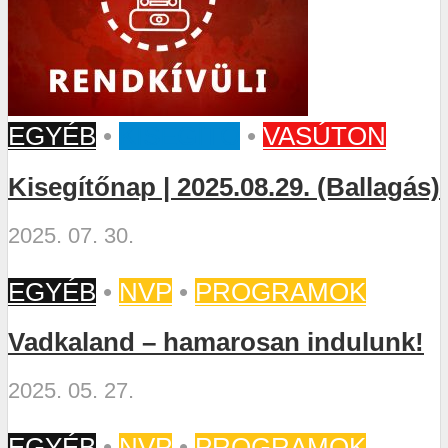
EGYÉB
•
KISEGÍTŐ
•
VASÚTON
Kisegítőnap | 2025.08.29. (Ballagás)
2025. 07. 30.
EGYÉB
•
NVP
•
PROGRAMOK
Vadkaland – hamarosan indulunk!
2025. 05. 27.
EGYÉB
•
NVP
•
PROGRAMOK