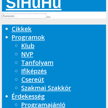
Cikkek
Programok
Klub
NVP
Tanfolyam
Ifiképzés
Csereút
Szakmai Szakkör
Érdekesség
Programajánló