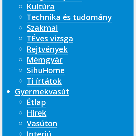
Kultúra
Technika és tudomány
Szakmai
TÉves vizsga
Rejtvények
Mémgyár
SihuHome
Ti írtátok
Gyermekvasút
Étlap
Hírek
Vasúton
Interjú