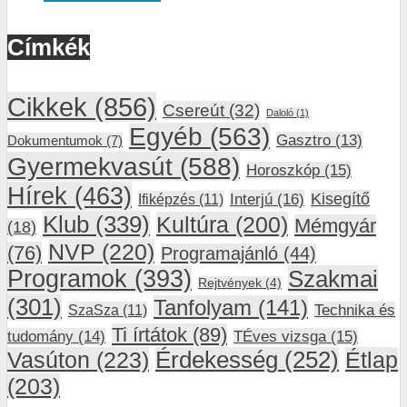
Címkék
Cikkek
(856)
Csereút
(32)
Daloló
(1)
Egyéb
(563)
Gasztro
(13)
Dokumentumok
(7)
Gyermekvasút
(588)
Horoszkóp
(15)
Hírek
(463)
Interjú
(16)
Kisegítő
Ifiképzés
(11)
Klub
(339)
Kultúra
(200)
Mémgyár
(18)
NVP
(220)
(76)
Programajánló
(44)
Programok
(393)
Szakmai
Rejtvények
(4)
(301)
Tanfolyam
(141)
SzaSza
(11)
Technika és
Ti írtátok
(89)
tudomány
(14)
TÉves vizsga
(15)
Vasúton
(223)
Érdekesség
(252)
Étlap
(203)