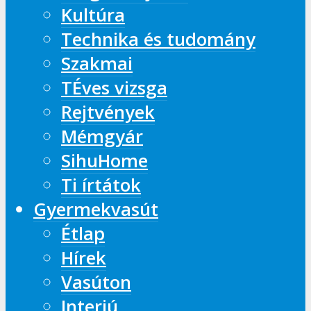
Kultúra
Technika és tudomány
Szakmai
TÉves vizsga
Rejtvények
Mémgyár
SihuHome
Ti írtátok
Gyermekvasút
Étlap
Hírek
Vasúton
Interjú