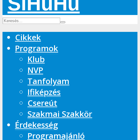
Cikkek
Programok
Klub
NVP
Tanfolyam
Ifiképzés
Csereút
Szakmai Szakkör
Érdekesség
Programajánló