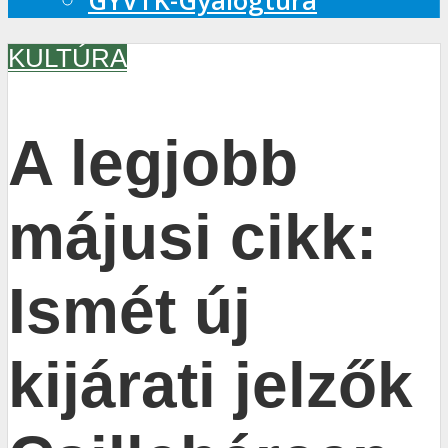
GYVTK-Gyalogtúra
KULTÚRA
A legjobb
májusi cikk:
Ismét új
kijárati jelzők