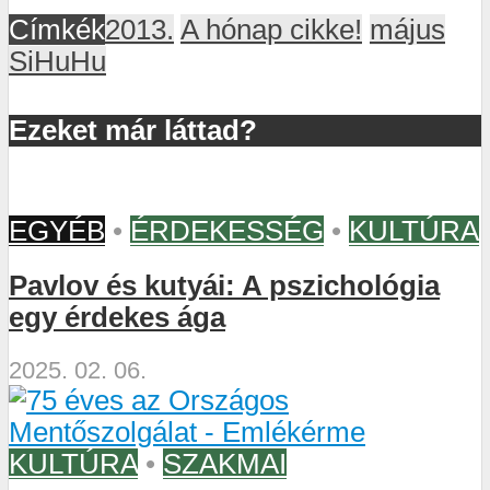
Címkék
2013.
A hónap cikke!
május
SiHuHu
Ezeket már láttad?
EGYÉB
•
ÉRDEKESSÉG
•
KULTÚRA
Pavlov és kutyái: A pszichológia
egy érdekes ága
2025. 02. 06.
KULTÚRA
•
SZAKMAI