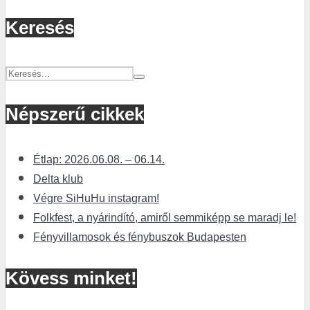
Keresés
Népszerű cikkek
Étlap: 2026.06.08. – 06.14.
Delta klub
Végre SiHuHu instagram!
Folkfest, a nyárindító, amiről semmiképp se maradj le!
Fényvillamosok és fénybuszok Budapesten
Kövess minket!