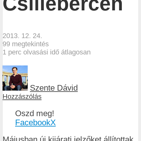
Csillebércen
2013. 12. 24.
99 megtekintés
1 perc olvasási idő átlagosan
Szente Dávid
Hozzászólás
Oszd meg!
Facebook
X
Májusban új kijárati jelzőket állítottak