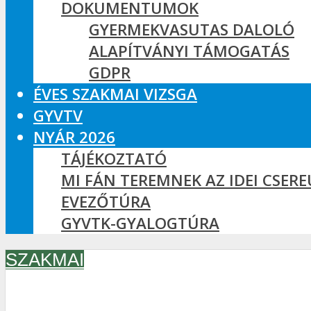
DOKUMENTUMOK
GYERMEKVASUTAS DALOLÓ
ALAPÍTVÁNYI TÁMOGATÁS
GDPR
ÉVES SZAKMAI VIZSGA
GYVTV
NYÁR 2026
TÁJÉKOZTATÓ
MI FÁN TEREMNEK AZ IDEI CSER
EVEZŐTÚRA
GYVTK-GYALOGTÚRA
SZAKMAI