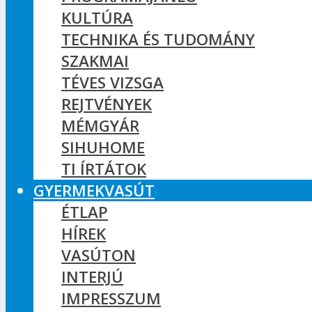
KULTÚRA
TECHNIKA ÉS TUDOMÁNY
SZAKMAI
TÉVES VIZSGA
REJTVÉNYEK
MÉMGYÁR
SIHUHOME
TI ÍRTÁTOK
GYERMEKVASÚT
ÉTLAP
HÍREK
VASÚTON
INTERJÚ
IMPRESSZUM