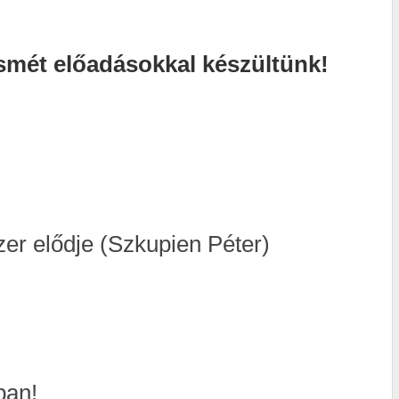
 ismét előadásokkal készültünk!
er elődje (Szkupien Péter)
ban!