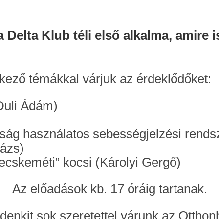
 Delta Klub téli első alkalma, amire
kező témákkal várjuk az érdeklődőket:
Duli Ádám)
ság használatos sebességjelzési rendsz
lázs)
kecskeméti” kocsi (Károlyi Gergő)
Az előadások kb. 17 óráig tartanak.
denkit sok szeretettel várunk az Otthon