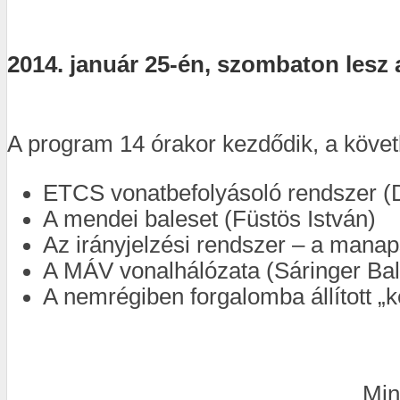
2014. január 25-én, szombaton lesz a
A program 14 órakor kezdődik, a követ
ETCS vonatbefolyásoló rendszer (
A mendei baleset (Füstös István)
Az irányjelzési rendszer – a manap
A MÁV vonalhálózata (Sáringer Ba
A nemrégiben forgalomba állított „
Min