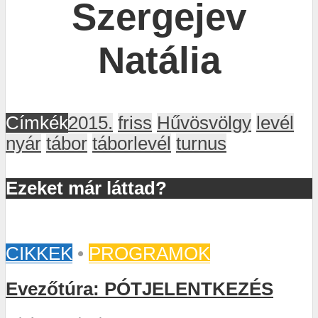
Szergejev
Natália
Címkék
2015.
friss
Hűvösvölgy
levél
nyár
tábor
táborlevél
turnus
Ezeket már láttad?
CIKKEK
•
PROGRAMOK
Evezőtúra: PÓTJELENTKEZÉS