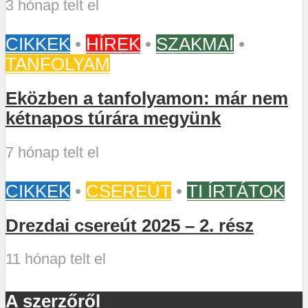
3 hónap telt el
CIKKEK
•
HÍREK
•
SZAKMAI
•
TANFOLYAM
Eközben a tanfolyamon: már nem
kétnapos túrára megyünk
7 hónap telt el
CIKKEK
•
CSEREÚT
•
TI ÍRTÁTOK
Drezdai csereút 2025 – 2. rész
11 hónap telt el
A szerzőről