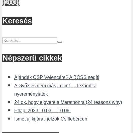
(203)
Keresés
Népszerű cikkek
Ajándék CSP Velencére? A BOSS segít!
A Győztes nem más, miiint…- lezárult a
nyereményjáték
24 ok, hogy elgyere a Marathonra (24 reasons why)
Étlap: 2023.10.03. – 10.08.
Ismét új kijárati jelzők Csillebércen