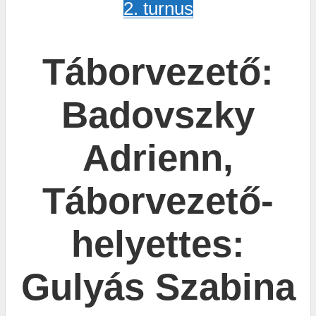
2. turnus
Táborvezető:
Badovszky
Adrienn,
Táborvezető-
helyettes:
Gulyás Szabina