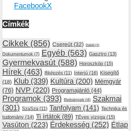
Facebook
X
Címkék
Cikkek
(856)
Csereút
(32)
Daloló
(1)
Egyéb
(563)
Gasztro
(13)
Dokumentumok
(7)
Gyermekvasút
(588)
Horoszkóp
(15)
Hírek
(463)
Interjú
(16)
Kisegítő
Ifiképzés
(11)
Klub
(339)
Kultúra
(200)
Mémgyár
(18)
NVP
(220)
(76)
Programajánló
(44)
Programok
(393)
Szakmai
Rejtvények
(4)
(301)
Tanfolyam
(141)
SzaSza
(11)
Technika és
Ti írtátok
(89)
tudomány
(14)
TÉves vizsga
(15)
Vasúton
(223)
Érdekesség
(252)
Étlap