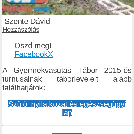
Szente Dávid
Hozzászólás
Oszd meg!
Facebook
X
A Gyermekvasutas Tábor 2015-ös
turnusainak táborleveleit alább
találhatjátok:
Szülői nyilatkozat és egészségügyi
lap