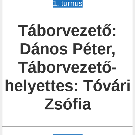
1. turnus
Táborvezető:
Dános Péter,
Táborvezető-
helyettes: Tóvári
Zsófia