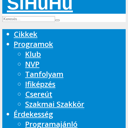
Cikkek
Programok
Klub
NVP
Tanfolyam
Ifiképzés
Csereút
Szakmai Szakkör
Érdekesség
Programajánló