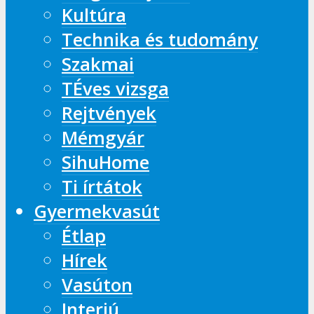
Kultúra
Technika és tudomány
Szakmai
TÉves vizsga
Rejtvények
Mémgyár
SihuHome
Ti írtátok
Gyermekvasút
Étlap
Hírek
Vasúton
Interjú