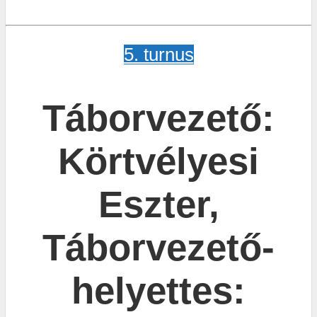
5. turnus
Táborvezető:
Körtvélyesi
Eszter,
Táborvezető-
helyettes: