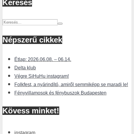
Keresés
Népszerű cikkek
Étlap: 2026.06.08. – 06.14.
Delta klub
Végre SiHuHu instagram!
Folkfest, a nyárindító, amiről semmiképp se maradj le!
Fényvillamosok és fénybuszok Budapesten
Kövess minket!
instagram