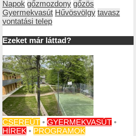
Napok
gőzmozdony
gőzös
Gyermekvasút
Hűvösvölgy
tavasz
vontatási telep
Ezeket már láttad?
CSEREÚT
•
GYERMEKVASÚT
•
HÍREK
•
PROGRAMOK