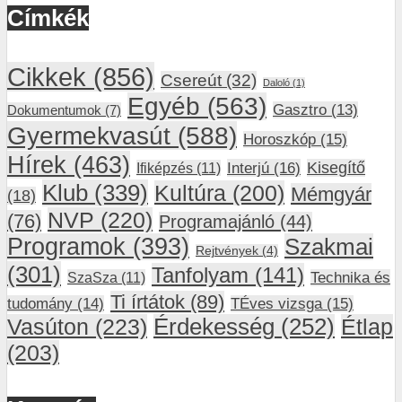
Címkék
Cikkek
(856)
Csereút
(32)
Daloló
(1)
Egyéb
(563)
Gasztro
(13)
Dokumentumok
(7)
Gyermekvasút
(588)
Horoszkóp
(15)
Hírek
(463)
Interjú
(16)
Kisegítő
Ifiképzés
(11)
Klub
(339)
Kultúra
(200)
Mémgyár
(18)
NVP
(220)
(76)
Programajánló
(44)
Programok
(393)
Szakmai
Rejtvények
(4)
(301)
Tanfolyam
(141)
SzaSza
(11)
Technika és
Ti írtátok
(89)
tudomány
(14)
TÉves vizsga
(15)
Vasúton
(223)
Érdekesség
(252)
Étlap
(203)