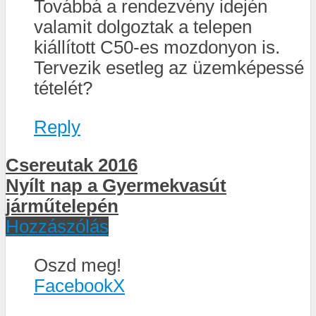
Továbbá a rendezvény idején
valamit dolgoztak a telepen
kiállított C50-es mozdonyon is.
Tervezik esetleg az üzemképessé
tételét?
Reply
Csereutak 2016
Nyílt nap a Gyermekvasút
járműtelepén
Hozzászólás
Oszd meg!
Facebook
X