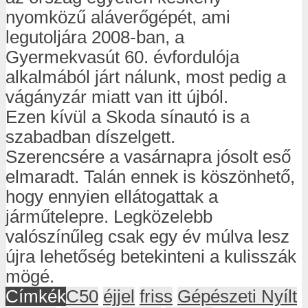
nyomközű aláverőgépét, ami
legutoljára 2008-ban, a
Gyermekvasút 60. évfordulója
alkalmából járt nálunk, most pedig a
vágányzár miatt van itt újból.
Ezen kívül a Skoda sínautó is a
szabadban díszelgett.
Szerencsére a vasárnapra jósolt eső
elmaradt. Talán ennek is köszönhető,
hogy ennyien ellátogattak a
járműtelepre. Legközelebb
valószínűleg csak egy év múlva lesz
újra lehetőség betekinteni a kulisszák
mögé.
Címkék
C50
éjjel
friss
Gépészeti Nyílt