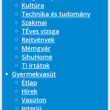
Kultúra
Technika és tudomány
Szakmai
TÉves vizsga
Rejtvények
Mémgyár
SihuHome
Ti írtátok
Gyermekvasút
Étlap
Hírek
Vasúton
Interjú