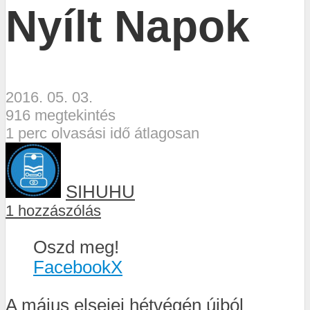
Nyílt Napok
2016. 05. 03.
916 megtekintés
1 perc olvasási idő átlagosan
SIHUHU
1 hozzászólás
Oszd meg!
Facebook
X
A május elsejei hétvégén újból