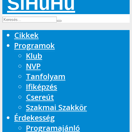
Cikkek
Programok
Klub
NVP
Tanfolyam
Ifiképzés
Csereút
Szakmai Szakkör
Érdekesség
Programajánló