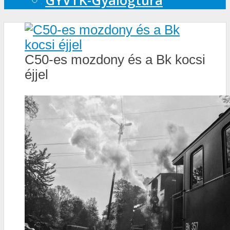
GYVTK-Gyalogtúra
C50-es mozdony és a Bk kocsi
éjjel