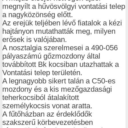
megnyílt a hűvösvölgyi vontatási telep
a nagyközönség előtt.
Az erejük teljében lévő fiatalok a kézi
hajtányon mutathatták meg, milyen
erősek is valójában.
A nosztalgia szerelmesei a 490-056
pályaszámú gőzmozdony által
továbbított Bk kocsiban utazhattak a
Vontatási telep területén.
A legnagyobb sikert talán a C50-es
mozdony és a kis mezőgazdasági
teherkocsiból átalakított
személykocsis vonat aratta.
A fűtőházban az érdeklődők
szakszerű körbevezetésben