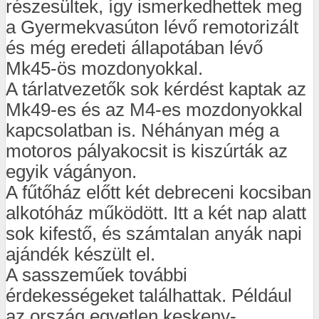
részesültek, így ismerkedhettek meg
a Gyermekvasúton lévő remotorizált
és még eredeti állapotában lévő
Mk45-ös mozdonyokkal.
A tárlatvezetők sok kérdést kaptak az
Mk49-es és az M4-es mozdonyokkal
kapcsolatban is. Néhányan még a
motoros pályakocsit is kiszúrták az
egyik vágányon.
A fűtőház előtt két debreceni kocsiban
alkotóház működött. Itt a két nap alatt
sok kifestő, és számtalan anyák napi
ajándék készült el.
A sasszeműek további
érdekességeket találhattak. Például
az ország egyetlen keskeny-