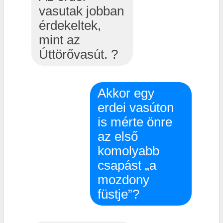
vasutak jobban
érdekeltek,
mint az
Úttörővasút. ?
Akkor egy
erdei vasúton
is mérte önre
az első
komolyabb
csapást „a
mozdony
füstje”?