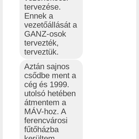
tervezése.
Ennek a
vezetőállását a
GANZ-osok
tervezték,
terveztük.
Aztán sajnos
csődbe ment a
cég és 1999.
utolsó hetében
átmentem a
MÁV-hoz. A
ferencvárosi
fűtőházba
kerültem.