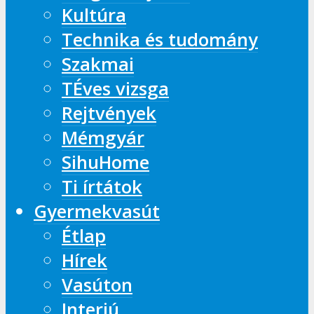
Kultúra
Technika és tudomány
Szakmai
TÉves vizsga
Rejtvények
Mémgyár
SihuHome
Ti írtátok
Gyermekvasút
Étlap
Hírek
Vasúton
Interjú