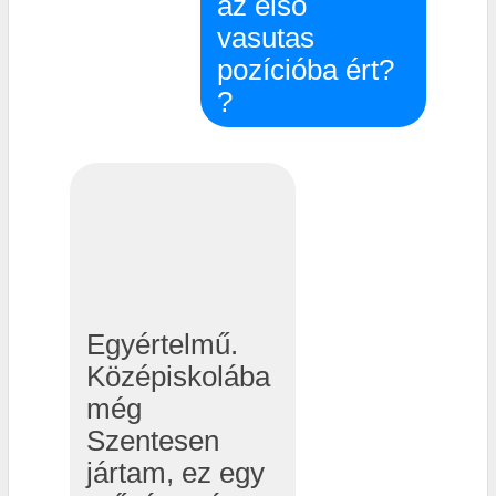
az első
vasutas
pozícióba ért?
?
Egyértelmű.
Középiskolába
még
Szentesen
jártam, ez egy