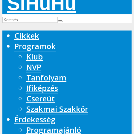
Cikkek
Programok
Klub
NVP
Tanfolyam
Ifiképzés
Csereút
Szakmai Szakkör
Érdekesség
Programajánló