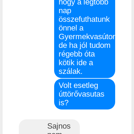
hogy a legtöbb
nap
összefuthatunk
önnel a
Gyermekvasúton,
de ha jól tudom
régebb óta
kötik ide a
szálak.
Volt esetleg
úttörővasutas
is?
Sajnos