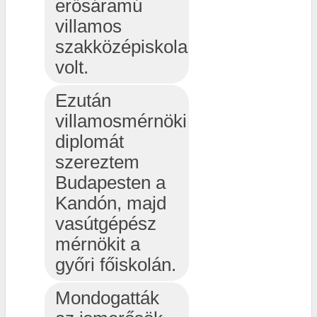
erősáramú
villamos
szakközépiskola
volt.
Ezután
villamosmérnöki
diplomát
szereztem
Budapesten a
Kandón, majd
vasútgépész
mérnökit a
győri főiskolán.
Mondogatták