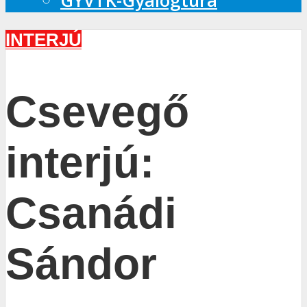
GYVTK-Gyalogtúra
INTERJÚ
Csevegő
interjú:
Csanádi
Sándor