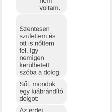
nem
voltam.
Szentesen
születtem és
ott is nőttem
fel, így
nemigen
kerülhetett
szóba a dolog.
Sőt, mondok
egy kiábrándító
dolgot:
Az erdei