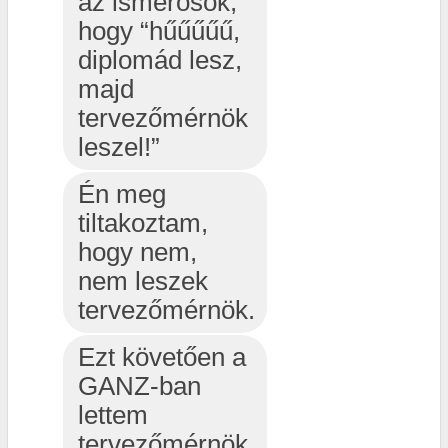
az ismerősök,
hogy “hűűűűű,
diplomád lesz,
majd
tervezőmérnök
leszel!”
Én meg
tiltakoztam,
hogy nem,
nem leszek
tervezőmérnök.
Ezt követően a
GANZ-ban
lettem
tervezőmérnök.