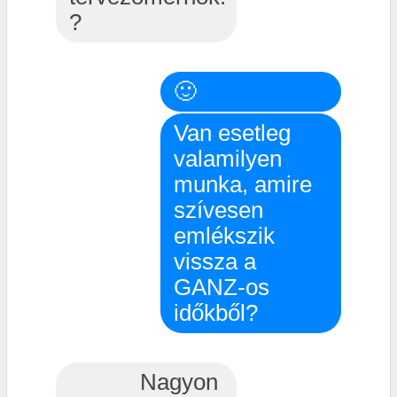
?
🙂
Van esetleg
valamilyen
munka, amire
szívesen
emlékszik
vissza a
GANZ-os
időkből?
Nagyon