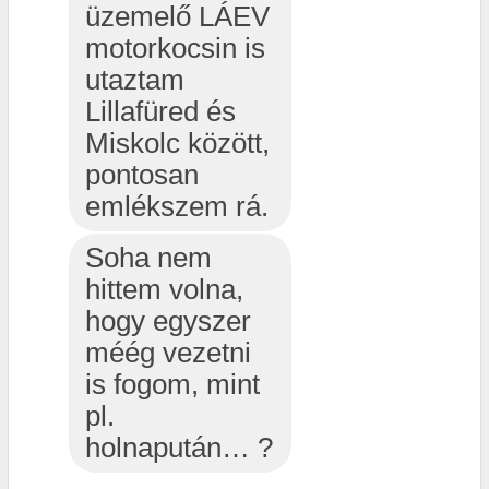
üzemelő LÁEV
motorkocsin is
utaztam
Lillafüred és
Miskolc között,
pontosan
emlékszem rá.
Soha nem
hittem volna,
hogy egyszer
méég vezetni
is fogom, mint
pl.
holnapután… ?