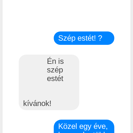
Szép estét! ?
Én is
szép
estét
kívánok!
Közel egy éve,