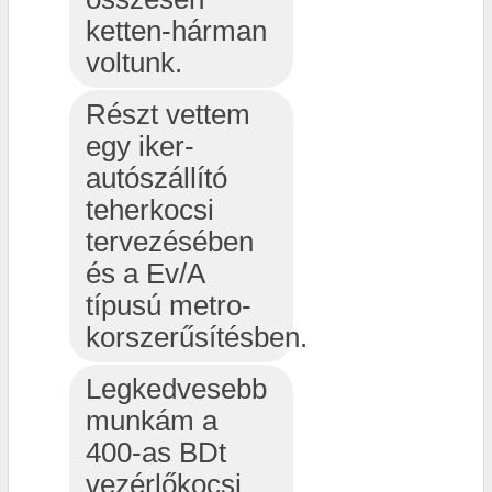
ketten-hárman
voltunk.
Részt vettem
egy iker-
autószállító
teherkocsi
tervezésében
és a Ev/A
típusú metro-
korszerűsítésben.
Legkedvesebb
munkám a
400-as BDt
vezérlőkocsi