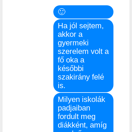
🙂
Ha jól sejtem,
akkor a
gyermeki
szerelem volt a
fő oka a
későbbi
szakirány felé
is.
Milyen iskolák
padjaiban
fordult meg
diákként, amíg