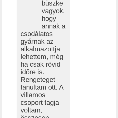
büszke
vagyok,
hogy
annak a
csodálatos
gyárnak az
alkalmazottja
lehettem, még
ha csak rövid
időre is.
Rengeteget
tanultam ott. A
villamos
csoport tagja
voltam,
összesen