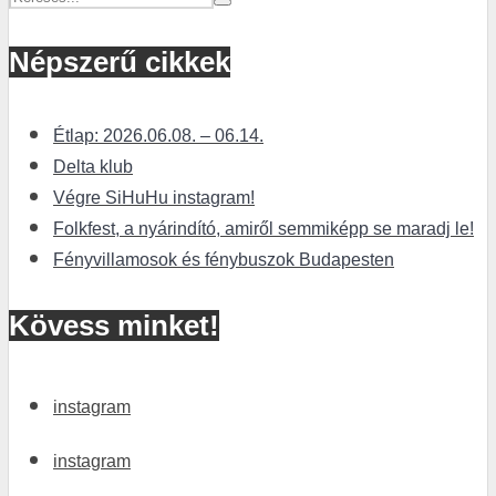
Népszerű cikkek
Étlap: 2026.06.08. – 06.14.
Delta klub
Végre SiHuHu instagram!
Folkfest, a nyárindító, amiről semmiképp se maradj le!
Fényvillamosok és fénybuszok Budapesten
Kövess minket!
instagram
instagram