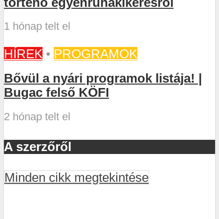
történő egyenruhakikérésről
1 hónap telt el
HÍREK
•
PROGRAMOK
Bővül a nyári programok listája! |
Bugac felső KÖFI
2 hónap telt el
A szerzőről
Minden cikk megtekintése