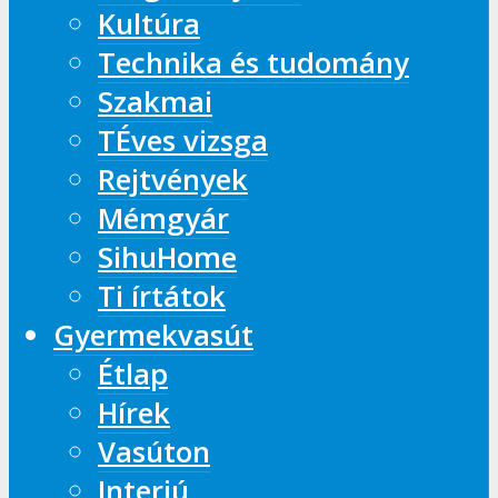
Kultúra
Technika és tudomány
Szakmai
TÉves vizsga
Rejtvények
Mémgyár
SihuHome
Ti írtátok
Gyermekvasút
Étlap
Hírek
Vasúton
Interjú