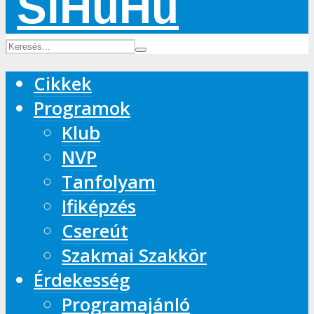
Cikkek
Programok
Klub
NVP
Tanfolyam
Ifiképzés
Csereút
Szakmai Szakkör
Érdekesség
Programajánló