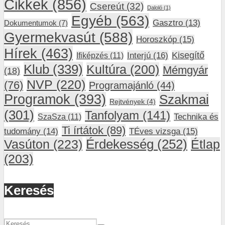
Cikkek
(856)
Csereút
(32)
Daloló
(1)
Egyéb
(563)
Gasztro
(13)
Dokumentumok
(7)
Gyermekvasút
(588)
Horoszkóp
(15)
Hírek
(463)
Interjú
(16)
Kisegítő
Ifiképzés
(11)
Klub
(339)
Kultúra
(200)
Mémgyár
(18)
NVP
(220)
(76)
Programajánló
(44)
Programok
(393)
Szakmai
Rejtvények
(4)
(301)
Tanfolyam
(141)
SzaSza
(11)
Technika és
Ti írtátok
(89)
tudomány
(14)
TÉves vizsga
(15)
Vasúton
(223)
Érdekesség
(252)
Étlap
(203)
Keresés