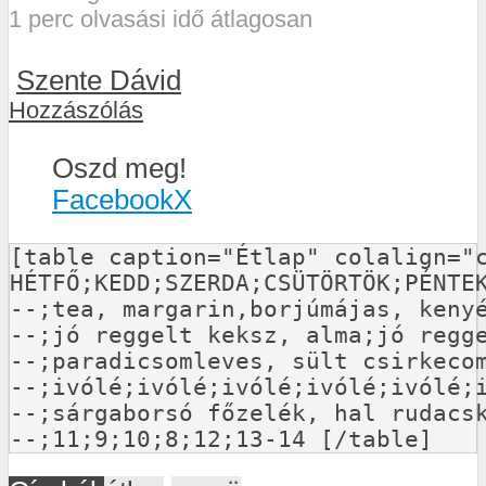
1 perc olvasási idő átlagosan
Szente Dávid
Hozzászólás
Oszd meg!
Facebook
X
[table caption="Étlap" colalign="c
HÉTFŐ;KEDD;SZERDA;CSÜTÖRTÖK;PÉNTEK
--;tea, margarin,borjúmájas, keny
--;jó reggelt keksz, alma;jó regge
--;paradicsomleves, sült csirkeco
--;ivólé;ivólé;ivólé;ivólé;ivólé;i
--;sárgaborsó főzelék, hal rudacs
--;11;9;10;8;12;13-14 [/table]