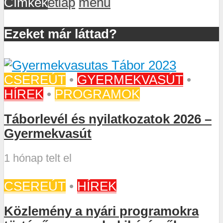
Címkék
étlap
menü
Ezeket már láttad?
CSEREÚT
•
GYERMEKVASÚT
•
HÍREK
•
PROGRAMOK
Táborlevél és nyilatkozatok 2026 –
Gyermekvasút
1 hónap telt el
CSEREÚT
•
HÍREK
Közlemény a nyári programokra