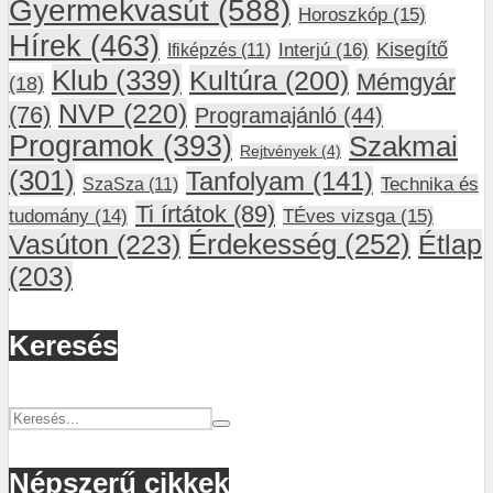
Gyermekvasút
(588)
Horoszkóp
(15)
Hírek
(463)
Interjú
(16)
Kisegítő
Ifiképzés
(11)
Klub
(339)
Kultúra
(200)
Mémgyár
(18)
NVP
(220)
(76)
Programajánló
(44)
Programok
(393)
Szakmai
Rejtvények
(4)
(301)
Tanfolyam
(141)
SzaSza
(11)
Technika és
Ti írtátok
(89)
tudomány
(14)
TÉves vizsga
(15)
Vasúton
(223)
Érdekesség
(252)
Étlap
(203)
Keresés
Népszerű cikkek