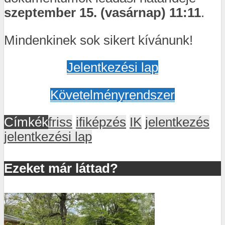
szeptember 15. (vasárnap) 11:11
.
Mindenkinek sok sikert kívánunk!
Jelentkezési lap
Követelményrendszer
Címkék
friss
ifiképzés
IK
jelentkezés
jelentkezési lap
Ezeket már láttad?