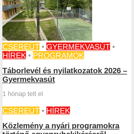
CSEREÚT
•
GYERMEKVASÚT
•
HÍREK
•
PROGRAMOK
Táborlevél és nyilatkozatok 2026 –
Gyermekvasút
1 hónap telt el
CSEREÚT
•
HÍREK
Közlemény a nyári programokra