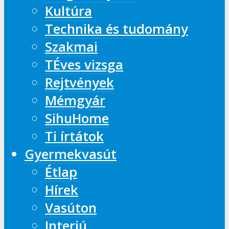
Kultúra
Technika és tudomány
Szakmai
TÉves vizsga
Rejtvények
Mémgyár
SihuHome
Ti írtátok
Gyermekvasút
Étlap
Hírek
Vasúton
Interjú