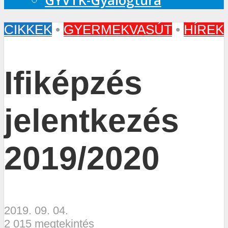
GYVTK-Gyalogtúra
CIKKEK
•
GYERMEKVASÚT
•
HÍREK
Ifiképzés
jelentkezés
2019/2020
2019. 09. 04.
2 015 megtekintés