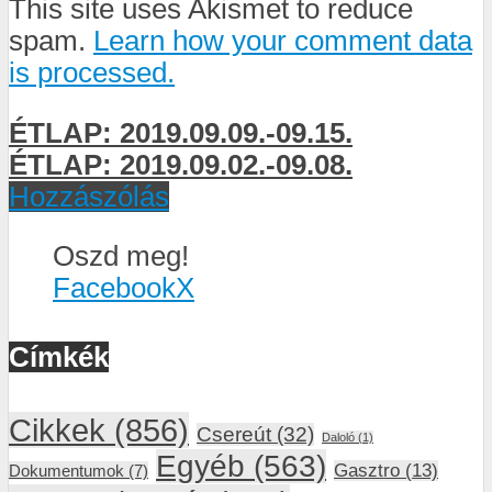
This site uses Akismet to reduce
spam.
Learn how your comment data
is processed.
ÉTLAP: 2019.09.09.-09.15.
ÉTLAP: 2019.09.02.-09.08.
Hozzászólás
Oszd meg!
Facebook
X
Címkék
Cikkek
(856)
Csereút
(32)
Daloló
(1)
Egyéb
(563)
Gasztro
(13)
Dokumentumok
(7)