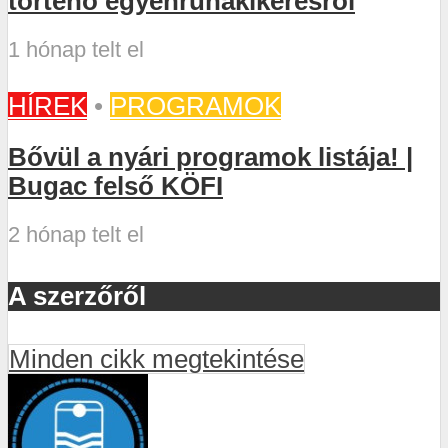
történő egyenruhakikérésről
1 hónap telt el
HÍREK
•
PROGRAMOK
Bővül a nyári programok listája! |
Bugac felső KÖFI
2 hónap telt el
A szerzőről
Minden cikk megtekintése