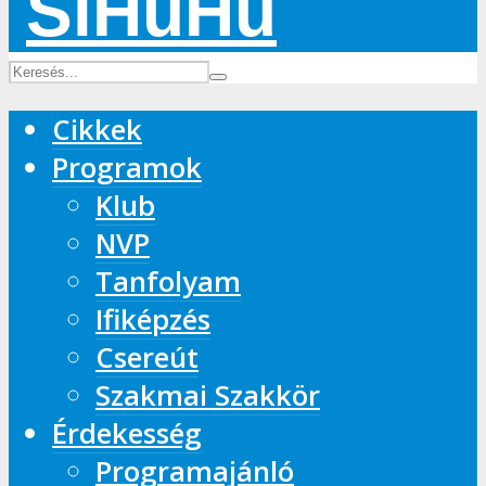
Cikkek
Programok
Klub
NVP
Tanfolyam
Ifiképzés
Csereút
Szakmai Szakkör
Érdekesség
Programajánló