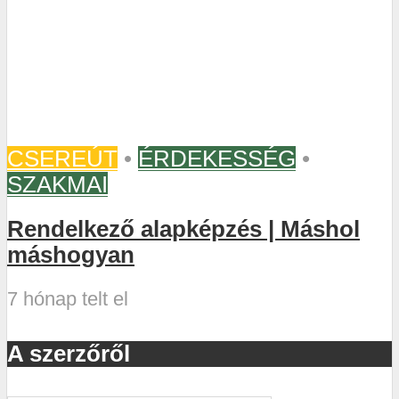
CSEREÚT
•
ÉRDEKESSÉG
•
SZAKMAI
Rendelkező alapképzés | Máshol
máshogyan
7 hónap telt el
A szerzőről