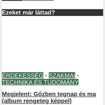
Ezeket már láttad?
ÉRDEKESSÉG
•
SZAKMAI
•
TECHNIKA ÉS TUDOMÁNY
Megjelent: Gőzben tegnap és ma
(album rengeteg képpel)