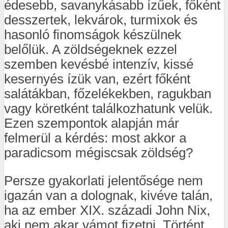
édesebb, savanykásabb ízűek, főként
desszertek, lekvárok, turmixok és
hasonló finomságok készülnek
belőlük. A zöldségeknek ezzel
szemben kevésbé intenzív, kissé
kesernyés ízük van, ezért főként
salátákban, főzelékekben, ragukban
vagy köretként találkozhatunk velük.
Ezen szempontok alapján már
felmerül a kérdés: most akkor a
paradicsom mégiscsak zöldség?
Persze gyakorlati jelentősége nem
igazán van a dolognak, kivéve talán,
ha az ember XIX. századi John Nix,
aki nem akar vámot fizetni. Történt