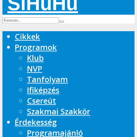
Cikkek
Programok
Klub
NVP
Tanfolyam
Ifiképzés
Csereút
Szakmai Szakkör
Érdekesség
Programajánló