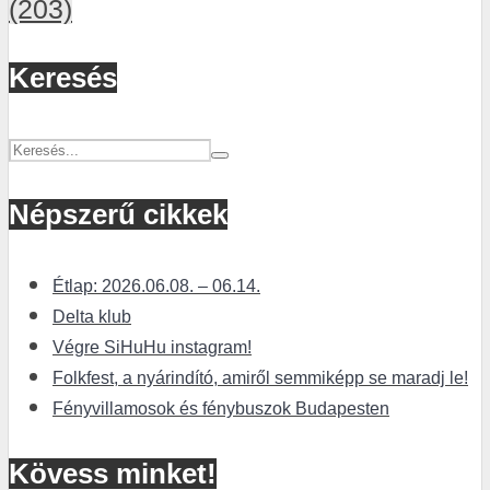
(203)
Keresés
Népszerű cikkek
Étlap: 2026.06.08. – 06.14.
Delta klub
Végre SiHuHu instagram!
Folkfest, a nyárindító, amiről semmiképp se maradj le!
Fényvillamosok és fénybuszok Budapesten
Kövess minket!