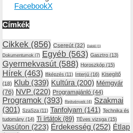
Facebook
X
Címkék
Cikkek
(856)
Csereút
(32)
Daloló
(1)
Egyéb
(563)
Gasztro
(13)
Dokumentumok
(7)
Gyermekvasút
(588)
Horoszkóp
(15)
Hírek
(463)
Interjú
(16)
Kisegítő
Ifiképzés
(11)
Klub
(339)
Kultúra
(200)
Mémgyár
(18)
NVP
(220)
(76)
Programajánló
(44)
Programok
(393)
Szakmai
Rejtvények
(4)
(301)
Tanfolyam
(141)
SzaSza
(11)
Technika és
Ti írtátok
(89)
tudomány
(14)
TÉves vizsga
(15)
Vasúton
(223)
Érdekesség
(252)
Étlap