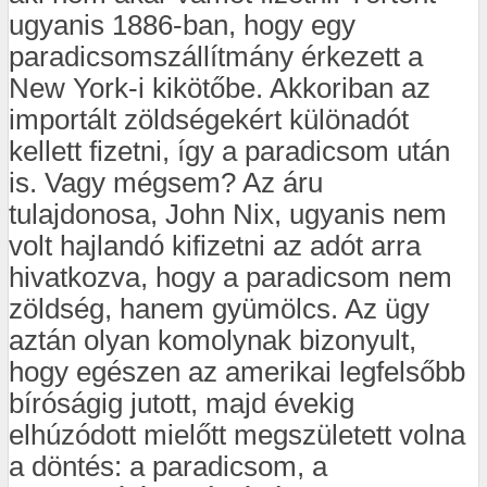
ugyanis 1886-ban, hogy egy
paradicsomszállítmány érkezett a
New York-i kikötőbe. Akkoriban az
importált zöldségekért különadót
kellett fizetni, így a paradicsom után
is. Vagy mégsem? Az áru
tulajdonosa, John Nix, ugyanis nem
volt hajlandó kifizetni az adót arra
hivatkozva, hogy a paradicsom nem
zöldség, hanem gyümölcs. Az ügy
aztán olyan komolynak bizonyult,
hogy egészen az amerikai legfelsőbb
bíróságig jutott, majd évekig
elhúzódott mielőtt megszületett volna
a döntés: a paradicsom, a