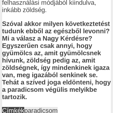
felhasználási módjából kiindulva,
inkább zöldség.
Szóval akkor milyen következtetést
tudunk ebből az egészből levonni?
Mi a válasz a Nagy Kérdésre?
Egyszerűen csak annyi, hogy
gyümölcs az, amit gyümölcsnek
hívunk, zöldség pedig az, amit
zöldségnek, így mindenkinek igaza
van, meg igazából senkinek se.
Tehát a szíved joga eldönteni, hogy
a paradicsom végülis melyikbe
tartozik.
Címkék
paradicsom