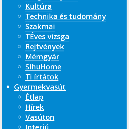
Kultúra
Technika és tudomány
Szakmai
TÉves vizsga
Rejtvények
Mémgyár
SihuHome
Ti írtátok
Gyermekvasút
Étlap
Hírek
Vasúton
Interjú