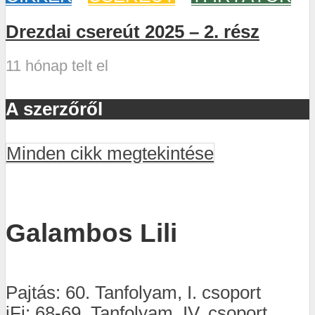
Drezdai csereút 2025 – 2. rész
11 hónap telt el
A szerzőről
Minden cikk megtekintése
Galambos Lili
Pajtás: 60. Tanfolyam, I. csoport
iFi: 68-69. Tanfolyam, IV. csoport