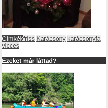
Címkék
friss
Karácsony
karácsonyfa
vicces
Ezeket már láttad?