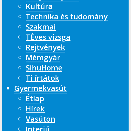
Kultúra
Technika és tudomány
Szakmai
TÉves vizsga
Rejtvények
Mémgyár
SihuHome
Ti írtátok
Gyermekvasút
Étlap
Hírek
Vasúton
Interjú