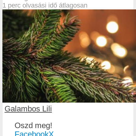
1 perc olvasási idő átlagosan
Galambos Lili
Oszd meg!
Facebook
X