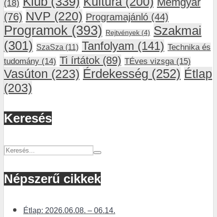
Klub
(339)
Kultúra
(200)
Mémgyár
(18)
NVP
(220)
(76)
Programajánló
(44)
Programok
(393)
Szakmai
Rejtvények
(4)
(301)
Tanfolyam
(141)
SzaSza
(11)
Technika és
Ti írtátok
(89)
tudomány
(14)
TÉves vizsga
(15)
Vasúton
(223)
Érdekesség
(252)
Étlap
(203)
Keresés
Népszerű cikkek
Étlap: 2026.06.08. – 06.14.