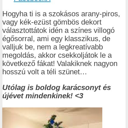
Hogyha ti is a szokásos arany-piros,
vagy kék-ezüst gömbös dekort
választottátok idén a színes villogó
égősorral, ami egy klasszikus, de
valljuk be, nem a legkreatívabb
megoldás, akkor csekkoljátok le a
következő fákat! Valakiknek nagyon
hosszú volt a téli szünet…
Utólag is boldog karácsonyt és
újévet mindenkinek! <3