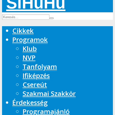
Cikkek
Programok
Klub
NVP
Tanfolyam
Ifiképzés
Csereút
Szakmai Szakkör
Érdekesség
Programajánló