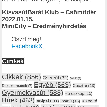
KisvasútBarát Klub – Csömödér
2022.01.15.
MiniCity – Eredményhirdetés
Oszd meg!
Facebook
X
Címkék
Cikkek
(856)
Csereút
(32)
Daloló
(1)
Egyéb
(563)
Gasztro
(13)
Dokumentumok
(7)
Gyermekvasút
(588)
Horoszkóp
(15)
Hírek
(463)
Interjú
(16)
Kisegítő
Ifiképzés
(11)