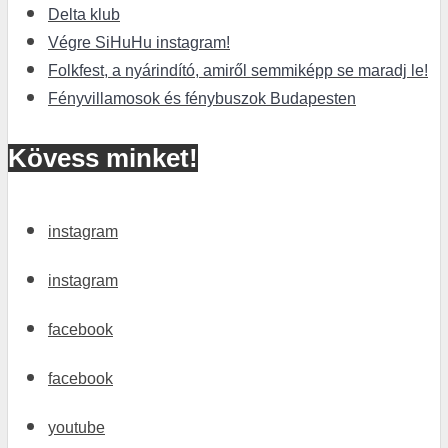
Delta klub
Végre SiHuHu instagram!
Folkfest, a nyárindító, amiről semmiképp se maradj le!
Fényvillamosok és fénybuszok Budapesten
Kövess minket!
instagram
instagram
facebook
facebook
youtube