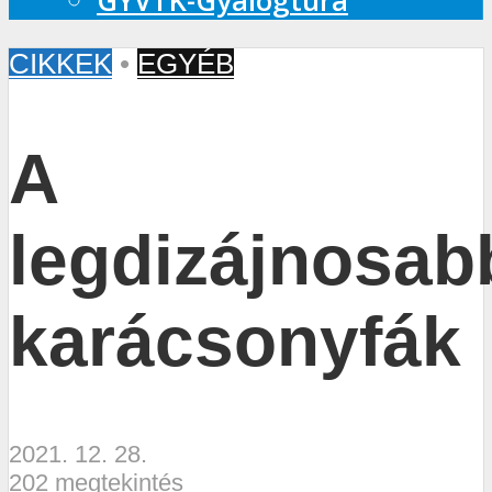
GYVTK-Gyalogtúra
CIKKEK
•
EGYÉB
A
legdizájnosab
karácsonyfák
2021. 12. 28.
202 megtekintés