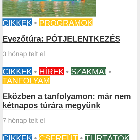
CIKKEK
•
PROGRAMOK
Evezőtúra: PÓTJELENTKEZÉS
3 hónap telt el
CIKKEK
•
HÍREK
•
SZAKMAI
•
TANFOLYAM
Eközben a tanfolyamon: már nem
kétnapos túrára megyünk
7 hónap telt el
CIKKEK
•
CSEREÚT
•
TI ÍRTÁTOK