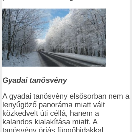
Gyadai tanösvény
A gyadai tanösvény elsősorban nem a
lenyűgöző panoráma miatt vált
közkedvelt úti céllá, hanem a
kalandos kialakítása miatt. A
tanösvény óriás függőhidakkal,