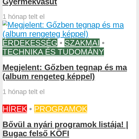
Gyermekvasút
1 hónap telt el
ÉRDEKESSÉG
•
SZAKMAI
•
TECHNIKA ÉS TUDOMÁNY
Megjelent: Gőzben tegnap és ma
(album rengeteg képpel)
1 hónap telt el
HÍREK
•
PROGRAMOK
Bővül a nyári programok listája! |
Bugac felső KÖFI