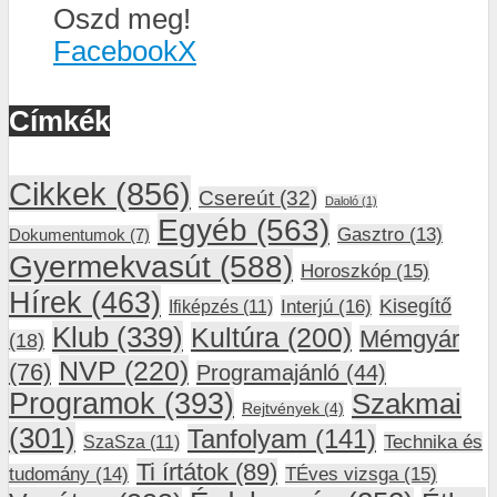
Oszd meg!
Facebook
X
Címkék
Cikkek
(856)
Csereút
(32)
Daloló
(1)
Egyéb
(563)
Gasztro
(13)
Dokumentumok
(7)
Gyermekvasút
(588)
Horoszkóp
(15)
Hírek
(463)
Interjú
(16)
Kisegítő
Ifiképzés
(11)
Klub
(339)
Kultúra
(200)
Mémgyár
(18)
NVP
(220)
(76)
Programajánló
(44)
Programok
(393)
Szakmai
Rejtvények
(4)
(301)
Tanfolyam
(141)
SzaSza
(11)
Technika és
Ti írtátok
(89)
tudomány
(14)
TÉves vizsga
(15)