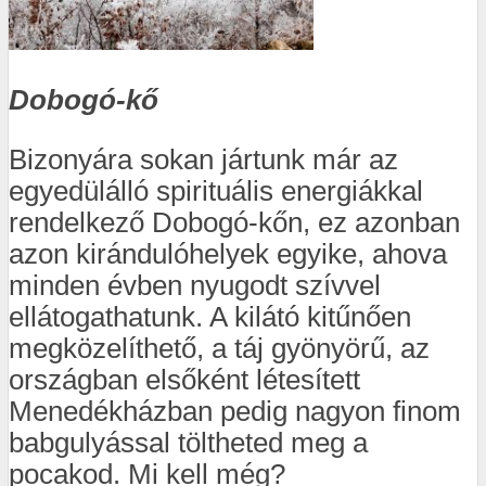
Dobogó-kő
Bizonyára sokan jártunk már az
egyedülálló spirituális energiákkal
rendelkező Dobogó-kőn, ez azonban
azon kirándulóhelyek egyike, ahova
minden évben nyugodt szívvel
ellátogathatunk. A kilátó kitűnően
megközelíthető, a táj gyönyörű, az
országban elsőként létesített
Menedékházban pedig nagyon finom
babgulyással töltheted meg a
pocakod. Mi kell még?