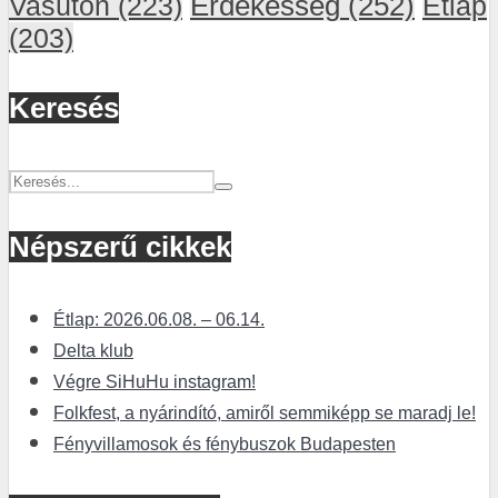
Vasúton
(223)
Érdekesség
(252)
Étlap
(203)
Keresés
Népszerű cikkek
Étlap: 2026.06.08. – 06.14.
Delta klub
Végre SiHuHu instagram!
Folkfest, a nyárindító, amiről semmiképp se maradj le!
Fényvillamosok és fénybuszok Budapesten