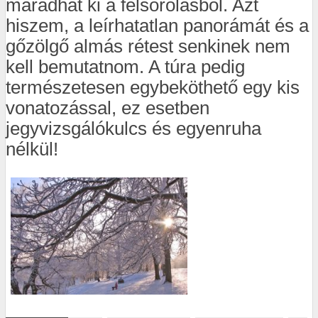
maradhat ki a felsorolásból. Azt
hiszem, a leírhatatlan panorámát és a
gőzölgő almás rétest senkinek nem
kell bemutatnom. A túra pedig
természetesen egybeköthető egy kis
vonatozással, ez esetben
jegyvizsgálókulcs és egyenruha
nélkül!