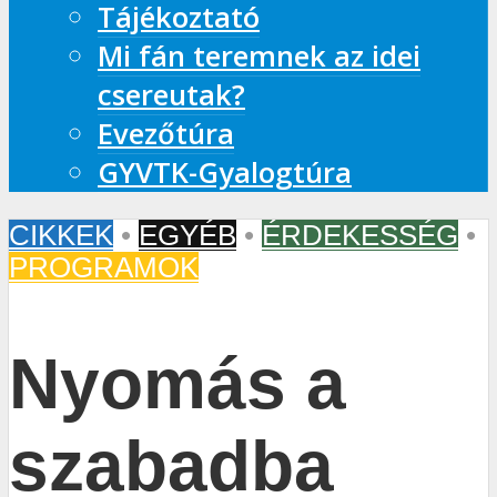
Tájékoztató
Mi fán teremnek az idei
csereutak?
Evezőtúra
GYVTK-Gyalogtúra
CIKKEK
•
EGYÉB
•
ÉRDEKESSÉG
•
PROGRAMOK
Nyomás a
szabadba