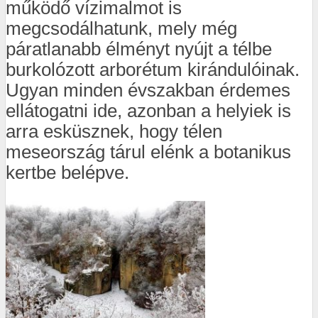
működő vízimalmot is
megcsodálhatunk, mely még
páratlanabb élményt nyújt a télbe
burkolózott arborétum kirándulóinak.
Ugyan minden évszakban érdemes
ellátogatni ide, azonban a helyiek is
arra esküsznek, hogy télen
meseország tárul elénk a botanikus
kertbe belépve.