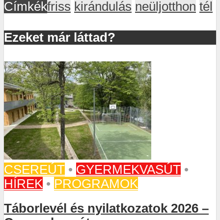
Címkék
friss
kirándulás
neüljotthon
tél
Ezeket már láttad?
CSEREÚT
•
GYERMEKVASÚT
•
HÍREK
•
PROGRAMOK
Táborlevél és nyilatkozatok 2026 –