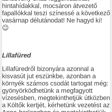
hintahídakkal, mocsáron átvezető
fapallókkal teszi színessé a következő
vasárnap délutánodat! Ne hagyd ki!
😉
Lillafüred
Lillafüredről bizonyára azonnal a
kisvasút jut eszünkbe, azonban a
környék számos csodát tartogat még:
gyönyörködhetünk a megfagyott
vízesésben, megtekinthetjük útközben
a Költők kertjét, kérhetünk vezetést az