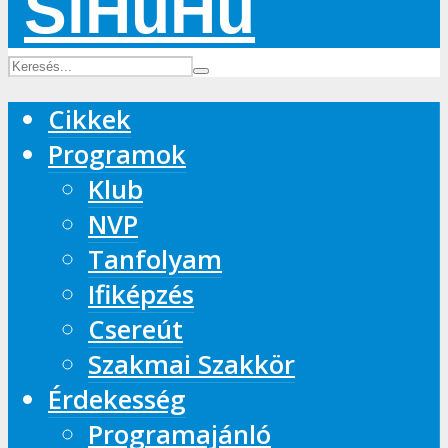
Cikkek
Programok
Klub
NVP
Tanfolyam
Ifiképzés
Csereút
Szakmai Szakkör
Érdekesség
Programajánló