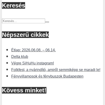
Keresés
Népszerű cikkek
Étlap: 2026.06.08. – 06.14.
Delta klub
Végre SiHuHu instagram!
Folkfest, a nyárindító, amiről semmiképp se maradj le!
Fényvillamosok és fénybuszok Budapesten
Kövess minket!