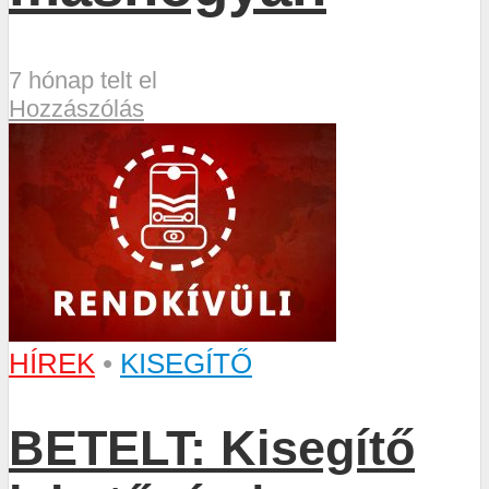
7 hónap telt el
Hozzászólás
HÍREK
•
KISEGÍTŐ
BETELT: Kisegítő