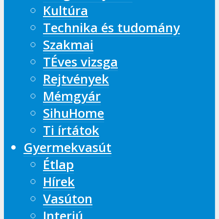
Kultúra
Technika és tudomány
Szakmai
TÉves vizsga
Rejtvények
Mémgyár
SihuHome
Ti írtátok
Gyermekvasút
Étlap
Hírek
Vasúton
Interjú