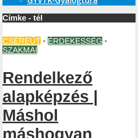
GYVTK-Gyalogtúra
Címke - tél
CSEREÚT
•
ÉRDEKESSÉG
•
SZAKMAI
Rendelkező
alapképzés |
Máshol
máshogyan