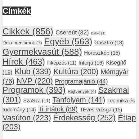
Címkék
Cikkek
(856)
Csereút
(32)
Daloló
(1)
Egyéb
(563)
Gasztro
(13)
Dokumentumok
(7)
Gyermekvasút
(588)
Horoszkóp
(15)
Hírek
(463)
Interjú
(16)
Kisegítő
Ifiképzés
(11)
Klub
(339)
Kultúra
(200)
Mémgyár
(18)
NVP
(220)
(76)
Programajánló
(44)
Programok
(393)
Szakmai
Rejtvények
(4)
(301)
Tanfolyam
(141)
SzaSza
(11)
Technika és
Ti írtátok
(89)
tudomány
(14)
TÉves vizsga
(15)
Vasúton
(223)
Érdekesség
(252)
Étlap
(203)