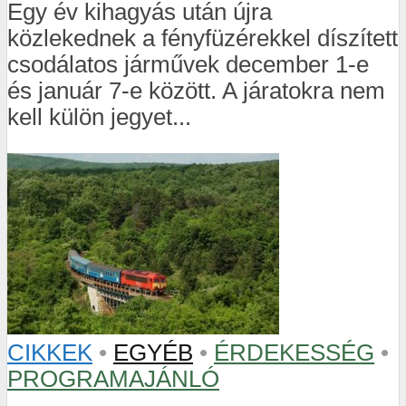
Egy év kihagyás után újra
közlekednek a fényfüzérekkel díszített
csodálatos járművek december 1-e
és január 7-e között. A járatokra nem
kell külön jegyet...
CIKKEK
•
EGYÉB
•
ÉRDEKESSÉG
•
PROGRAMAJÁNLÓ