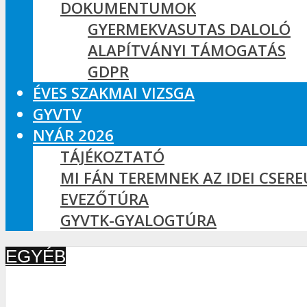
DOKUMENTUMOK
GYERMEKVASUTAS DALOLÓ
ALAPÍTVÁNYI TÁMOGATÁS
GDPR
ÉVES SZAKMAI VIZSGA
GYVTV
NYÁR 2026
TÁJÉKOZTATÓ
MI FÁN TEREMNEK AZ IDEI CSER
EVEZŐTÚRA
GYVTK-GYALOGTÚRA
EGYÉB