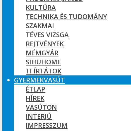
KULTÚRA
TECHNIKA ÉS TUDOMÁNY
SZAKMAI
TÉVES VIZSGA
REJTVÉNYEK
MÉMGYÁR
SIHUHOME
TI ÍRTÁTOK
GYERMEKVASÚT
ÉTLAP
HÍREK
VASÚTON
INTERJÚ
IMPRESSZUM