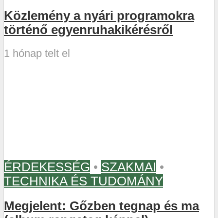
Közlemény a nyári programokra
történő egyenruhakikérésről
1 hónap telt el
ÉRDEKESSÉG
•
SZAKMAI
•
TECHNIKA ÉS TUDOMÁNY
Megjelent: Gőzben tegnap és ma