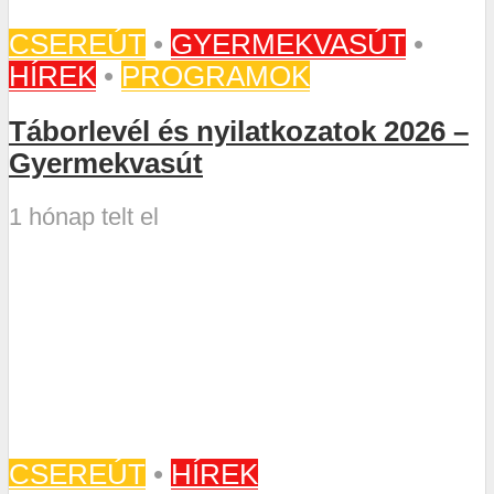
CSEREÚT
•
GYERMEKVASÚT
•
HÍREK
•
PROGRAMOK
Táborlevél és nyilatkozatok 2026 –
Gyermekvasút
1 hónap telt el
CSEREÚT
•
HÍREK