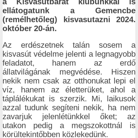
a Kisvasútbarát klubunkkal is
ellátogatunk a Gemencbe
(remélhetőleg) kisvasutazni 2024.
október 20-án.
Az erdészetnek talán sosem a
kisvasút védelme jelenti a legnagyobb
feladatot, hanem az erdő
állatvilágának megvédése. Hiszen
nekik nem csak az otthonukat lepi el
víz, hanem az életterüket, ahol a
táplálékukat is szerzik. Mi, laikusok
azzal tudunk segíteni nekik, ha nem
zavarjuk jelenlétünkkel őket; az
utakon pedig a megszokottnál is
körültekintőbben közlekedünk.