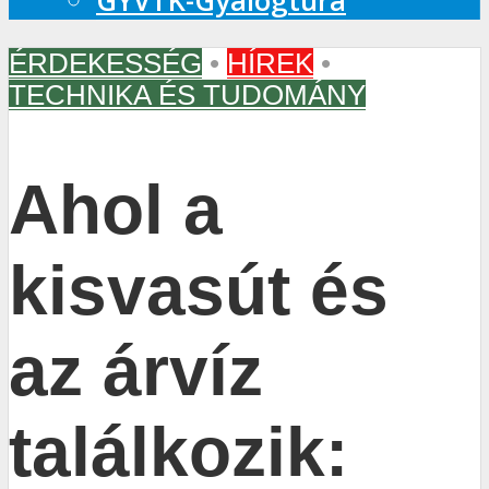
GYVTK-Gyalogtúra
ÉRDEKESSÉG
•
HÍREK
•
TECHNIKA ÉS TUDOMÁNY
Ahol a
kisvasút és
az árvíz
találkozik: