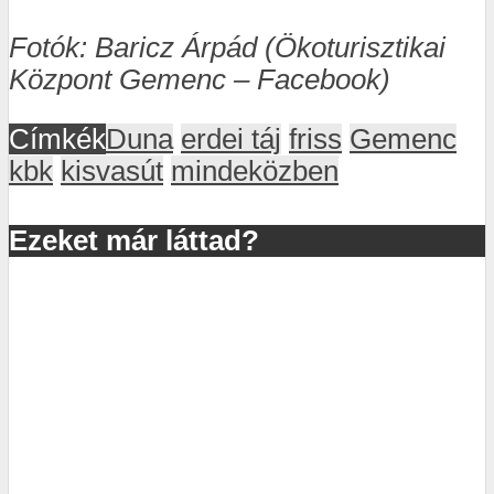
Fotók: Baricz Árpád (Ökoturisztikai
Központ Gemenc – Facebook)
Címkék
Duna
erdei táj
friss
Gemenc
kbk
kisvasút
mindeközben
Ezeket már láttad?