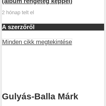
(album rengeteg képpel)
2 hónap telt el
A szerzőről
Minden cikk megtekintése
Gulyás-Balla Márk