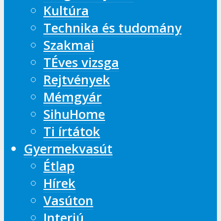
Kultúra
Technika és tudomány
Szakmai
TÉves vizsga
Rejtvények
Mémgyár
SihuHome
Ti írtátok
Gyermekvasút
Étlap
Hírek
Vasúton
Interjú