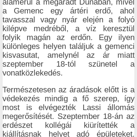
alámerül a megáradt Dunában, mivel
a Gemenc egy ártéri erdő, ahol
tavasszal vagy nyár elején a folyó
kilépve medréből, a víz keresztül
folyik magán az erdőn. Egy ilyen
különleges helyen találjuk a gemenci
kisvasutat, amelynél az ár miatt
szeptember 18-tól szünetel a
vonatközlekedés.
Természetesen az áradások előtt is a
védekezés mindig a fő szerep, így
most is elvégezték Lassi állomás
megerősítését. Szeptember 18-án az
erdészet kollégái kiürítették a
kiállításnak helyet adó épületeket.