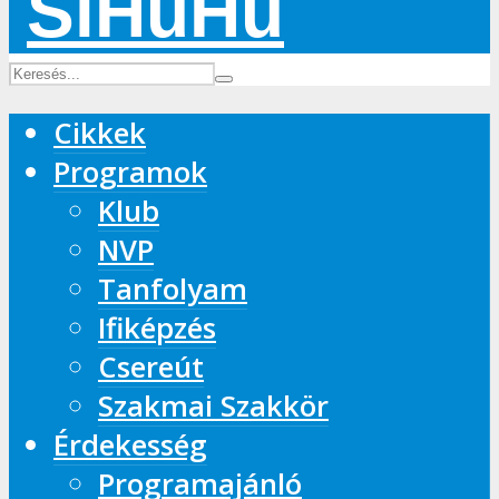
Cikkek
Programok
Klub
NVP
Tanfolyam
Ifiképzés
Csereút
Szakmai Szakkör
Érdekesség
Programajánló