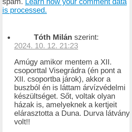
spam.
Learn how your comment data
is processed.
Tóth Milán
szerint:
2024. 10. 12. 21:23
Amúgy amikor mentem a XII.
csoporttal Visegrádra (én pont a
XII. csoportba járok), akkor a
buszból én is láttam árvízvédelmi
készültséget. Sőt, voltak olyan
házak is, amelyeknek a kertjeit
elárasztotta a Duna. Durva látvány
volt!!