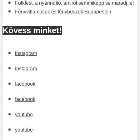
Folkfest, a nyárindító, amiről semmiképp se maradj le!
Fényvillamosok és fénybuszok Budapesten
Kövess minket!
instagram
instagram
facebook
facebook
youtube
youtube