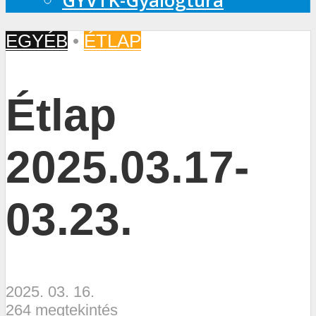
GYVTK-Gyalogtúra
EGYÉB
•
ÉTLAP
Étlap
2025.03.17-
03.23.
2025. 03. 16.
264 megtekintés