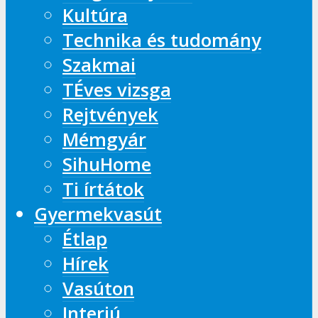
Kultúra
Technika és tudomány
Szakmai
TÉves vizsga
Rejtvények
Mémgyár
SihuHome
Ti írtátok
Gyermekvasút
Étlap
Hírek
Vasúton
Interjú