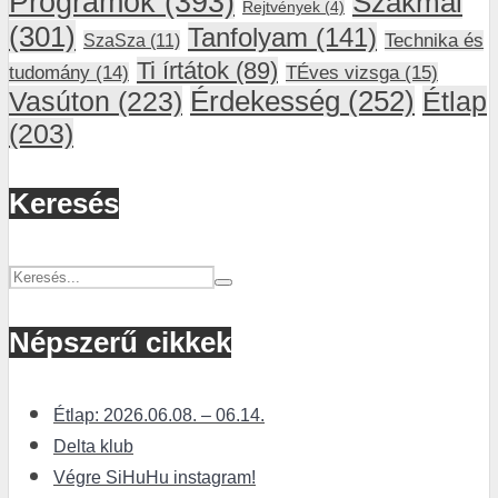
Programok
(393)
Szakmai
Rejtvények
(4)
(301)
Tanfolyam
(141)
SzaSza
(11)
Technika és
Ti írtátok
(89)
tudomány
(14)
TÉves vizsga
(15)
Vasúton
(223)
Érdekesség
(252)
Étlap
(203)
Keresés
Népszerű cikkek
Étlap: 2026.06.08. – 06.14.
Delta klub
Végre SiHuHu instagram!