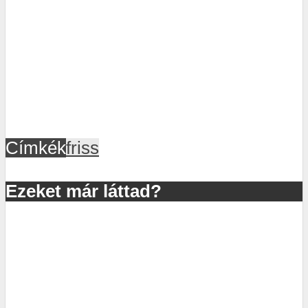
Címkék
friss
Ezeket már láttad?