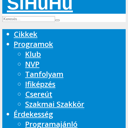
Cikkek
Programok
Klub
NVP
Tanfolyam
Ifiképzés
Csereút
Szakmai Szakkör
Érdekesség
Programajánló