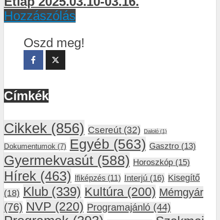
Étlap 2025.03.10-03.16.
Hozzászólás
Oszd meg!
Címkék
Cikkek
(856)
Csereút
(32)
Daloló
(1)
Egyéb
(563)
Gasztro
(13)
Dokumentumok
(7)
Gyermekvasút
(588)
Horoszkóp
(15)
Hírek
(463)
Interjú
(16)
Kisegítő
Ifiképzés
(11)
Klub
(339)
Kultúra
(200)
Mémgyár
(18)
NVP
(220)
(76)
Programajánló
(44)