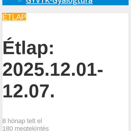
GYVTK-Gyalogtúra
ÉTLAP
Étlap:
2025.12.01-
12.07.
8 hónap telt el
180 megtekintés