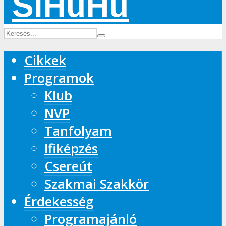
Cikkek
Programok
Klub
NVP
Tanfolyam
Ifiképzés
Csereút
Szakmai Szakkör
Érdekesség
Programajánló