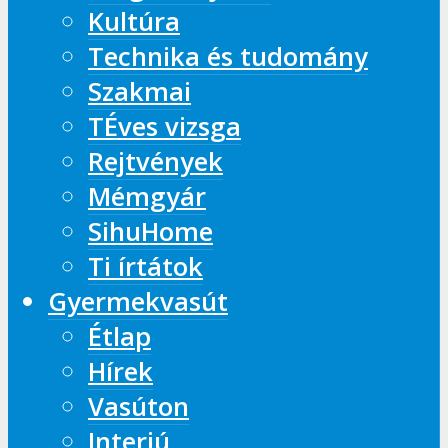
Kultúra
Technika és tudomány
Szakmai
TÉves vizsga
Rejtvények
Mémgyár
SihuHome
Ti írtátok
Gyermekvasút
Étlap
Hírek
Vasúton
Interjú