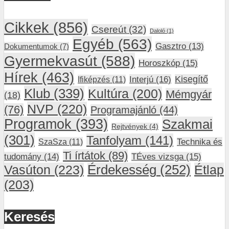
Cikkek
(856)
Csereút
(32)
Daloló
(1)
Egyéb
(563)
Gasztro
(13)
Dokumentumok
(7)
Gyermekvasút
(588)
Horoszkóp
(15)
Hírek
(463)
Interjú
(16)
Kisegítő
Ifiképzés
(11)
Klub
(339)
Kultúra
(200)
Mémgyár
(18)
NVP
(220)
(76)
Programajánló
(44)
Programok
(393)
Szakmai
Rejtvények
(4)
(301)
Tanfolyam
(141)
SzaSza
(11)
Technika és
Ti írtátok
(89)
tudomány
(14)
TÉves vizsga
(15)
Vasúton
(223)
Érdekesség
(252)
Étlap
(203)
Keresés