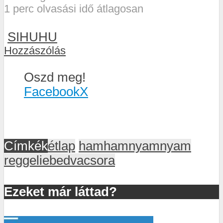
1 perc olvasási idő átlagosan
SIHUHU
Hozzászólás
Oszd meg!
Facebook
X
Címkék
étlap
hamhamnyamnyam
reggeliebedvacsora
Ezeket már láttad?