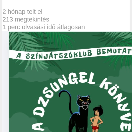
2 hónap telt el
213 megtekintés
1 perc olvasási idő átlagosan