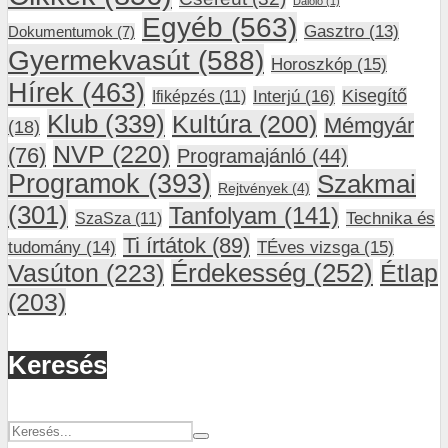
Daloló
(1)
Egyéb
(563)
Gasztro
(13)
Dokumentumok
(7)
Gyermekvasút
(588)
Horoszkóp
(15)
Hírek
(463)
Interjú
(16)
Kisegítő
Ifiképzés
(11)
Klub
(339)
Kultúra
(200)
Mémgyár
(18)
NVP
(220)
(76)
Programajánló
(44)
Programok
(393)
Szakmai
Rejtvények
(4)
(301)
Tanfolyam
(141)
SzaSza
(11)
Technika és
Ti írtátok
(89)
tudomány
(14)
TÉves vizsga
(15)
Vasúton
(223)
Érdekesség
(252)
Étlap
(203)
Keresés