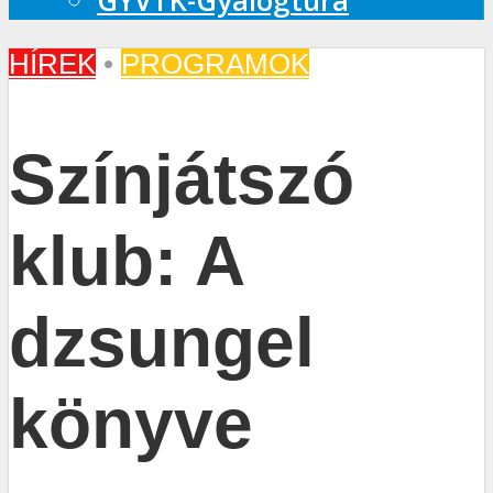
GYVTK-Gyalogtúra
HÍREK
•
PROGRAMOK
Színjátszó
klub: A
dzsungel
könyve