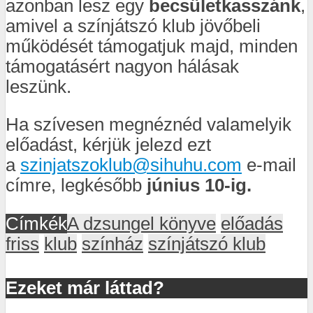
azonban lesz egy
becsületkasszánk
,
amivel a színjátszó klub jövőbeli
működését támogatjuk majd, minden
támogatásért nagyon hálásak
leszünk.
Ha szívesen megnéznéd valamelyik
előadást, kérjük jelezd ezt
a
szinjatszoklub@sihuhu.com
e-mail
címre, legkésőbb
június 10-ig.
Címkék
A dzsungel könyve
előadás
friss
klub
színház
színjátszó klub
Ezeket már láttad?