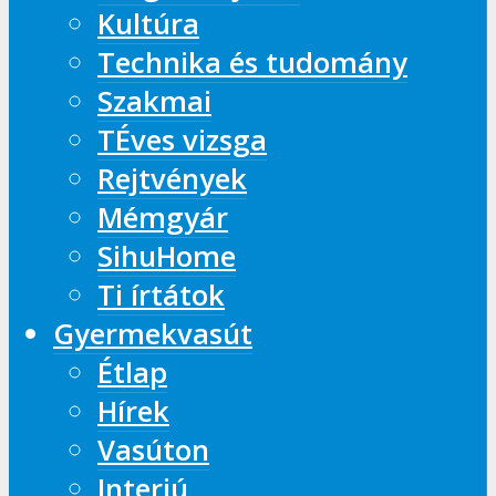
Kultúra
Technika és tudomány
Szakmai
TÉves vizsga
Rejtvények
Mémgyár
SihuHome
Ti írtátok
Gyermekvasút
Étlap
Hírek
Vasúton
Interjú