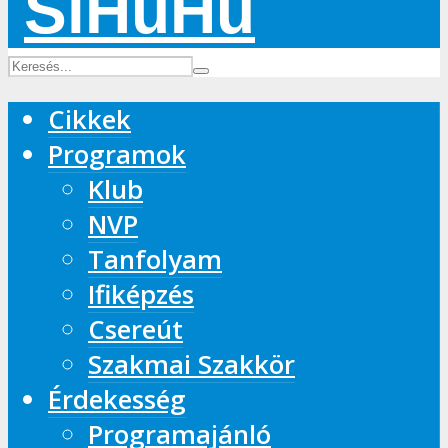
Cikkek
Programok
Klub
NVP
Tanfolyam
Ifiképzés
Csereút
Szakmai Szakkör
Érdekesség
Programajánló