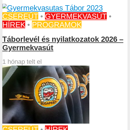
CSEREÚT
•
GYERMEKVASÚT
•
HÍREK
•
PROGRAMOK
Táborlevél és nyilatkozatok 2026 –
Gyermekvasút
1 hónap telt el
CSEREÚT
•
HÍREK