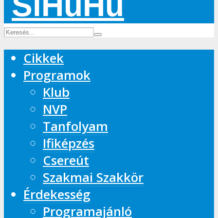
Cikkek
Programok
Klub
NVP
Tanfolyam
Ifiképzés
Csereút
Szakmai Szakkör
Érdekesség
Programajánló