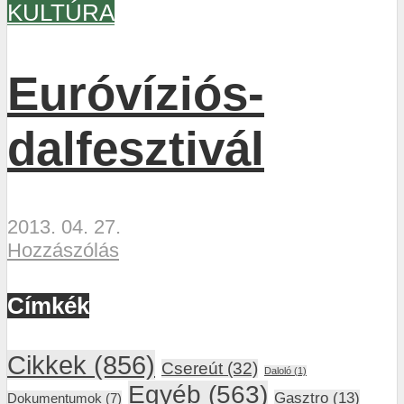
KULTÚRA
Euróvíziós-
dalfesztivál
2013. 04. 27.
Hozzászólás
Címkék
Cikkek
(856)
Csereút
(32)
Daloló
(1)
Egyéb
(563)
Gasztro
(13)
Dokumentumok
(7)