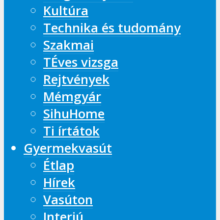
Kultúra
Technika és tudomány
Szakmai
TÉves vizsga
Rejtvények
Mémgyár
SihuHome
Ti írtátok
Gyermekvasút
Étlap
Hírek
Vasúton
Interjú