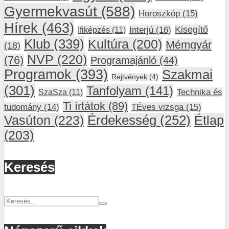
Gyermekvasút
(588)
Horoszkóp
(15)
Hírek
(463)
Interjú
(16)
Kisegítő
Ifiképzés
(11)
Klub
(339)
Kultúra
(200)
Mémgyár
(18)
NVP
(220)
(76)
Programajánló
(44)
Programok
(393)
Szakmai
Rejtvények
(4)
(301)
Tanfolyam
(141)
SzaSza
(11)
Technika és
Ti írtátok
(89)
tudomány
(14)
TÉves vizsga
(15)
Vasúton
(223)
Érdekesség
(252)
Étlap
(203)
Keresés