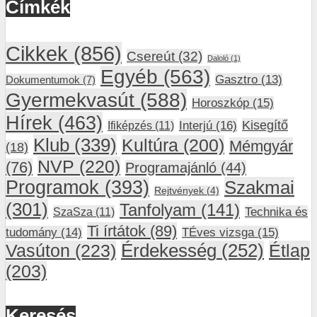
Címkék
Cikkek
(856)
Csereút
(32)
Daloló
(1)
Egyéb
(563)
Gasztro
(13)
Dokumentumok
(7)
Gyermekvasút
(588)
Horoszkóp
(15)
Hírek
(463)
Interjú
(16)
Kisegítő
Ifiképzés
(11)
Klub
(339)
Kultúra
(200)
Mémgyár
(18)
NVP
(220)
(76)
Programajánló
(44)
Programok
(393)
Szakmai
Rejtvények
(4)
(301)
Tanfolyam
(141)
SzaSza
(11)
Technika és
Ti írtátok
(89)
tudomány
(14)
TÉves vizsga
(15)
Vasúton
(223)
Érdekesség
(252)
Étlap
(203)
Keresés