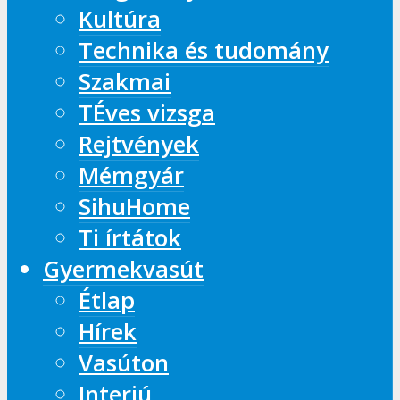
Kultúra
Technika és tudomány
Szakmai
TÉves vizsga
Rejtvények
Mémgyár
SihuHome
Ti írtátok
Gyermekvasút
Étlap
Hírek
Vasúton
Interjú