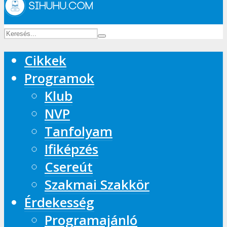
Cikkek
Programok
Klub
NVP
Tanfolyam
Ifiképzés
Csereút
Szakmai Szakkör
Érdekesség
Programajánló