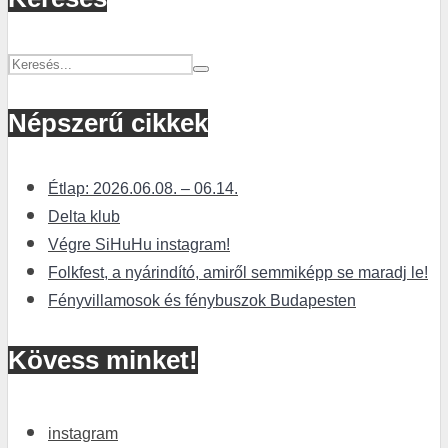
Népszerű cikkek
Étlap: 2026.06.08. – 06.14.
Delta klub
Végre SiHuHu instagram!
Folkfest, a nyárindító, amiről semmiképp se maradj le!
Fényvillamosok és fénybuszok Budapesten
Kövess minket!
instagram