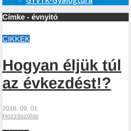
GYVTK-Gyalogtúra
Címke - évnyitó
CIKKEK
Hogyan éljük túl
az évkezdést!?
2016. 09. 01.
Hozzászólás