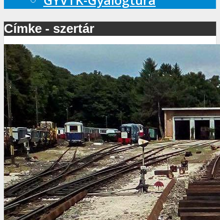
GYVTK-Gyalogtúra
Címke - szertár