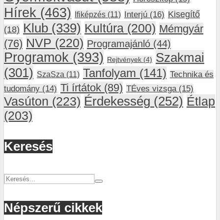
Hírek
(463)
Interjú
(16)
Kisegítő
Ifiképzés
(11)
Klub
(339)
Kultúra
(200)
Mémgyár
(18)
NVP
(220)
(76)
Programajánló
(44)
Programok
(393)
Szakmai
Rejtvények
(4)
(301)
Tanfolyam
(141)
SzaSza
(11)
Technika és
Ti írtátok
(89)
tudomány
(14)
TÉves vizsga
(15)
Vasúton
(223)
Érdekesség
(252)
Étlap
(203)
Keresés
Népszerű cikkek