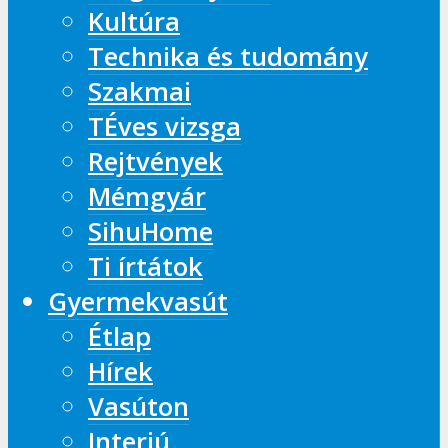
Kultúra
Technika és tudomány
Szakmai
TÉves vizsga
Rejtvények
Mémgyár
SihuHome
Ti írtátok
Gyermekvasút
Étlap
Hírek
Vasúton
Interjú