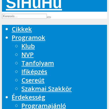
Cikkek
Programok
Klub
NVP
Tanfolyam
Ifiképzés
Csereút
Szakmai Szakkör
Érdekesség
Programajánló