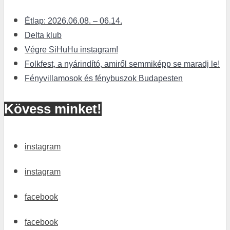
Étlap: 2026.06.08. – 06.14.
Delta klub
Végre SiHuHu instagram!
Folkfest, a nyárindító, amiről semmiképp se maradj le!
Fényvillamosok és fénybuszok Budapesten
Kövess minket!
instagram
instagram
facebook
facebook