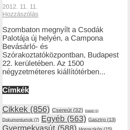
2012. 11. 11.
Hozzászólás
Szombaton megnyílt a Csodák
Palotája új helyén, a Campona
Bevásárló- és
Szórakoztatóközpontban, Budapest
22. kerületében. Az 1500
négyzetméteres kiállítótérben...
Címkék
Cikkek
(856)
Csereút
(32)
Daloló
(1)
Egyéb
(563)
Gasztro
(13)
Dokumentumok
(7)
Gyermekvasút
(588)
Horoszkóp
(15)