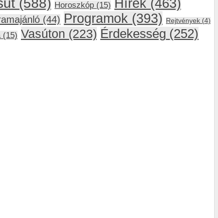
sút
(588)
Hírek
(463)
Horoszkóp
(15)
Programok
(393)
ramajánló
(44)
Rejtvények
(4)
Vasúton
(223)
Érdekesség
(252)
a
(15)