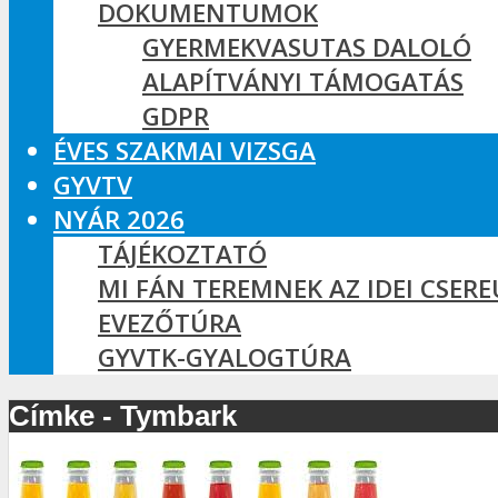
DOKUMENTUMOK
GYERMEKVASUTAS DALOLÓ
ALAPÍTVÁNYI TÁMOGATÁS
GDPR
ÉVES SZAKMAI VIZSGA
GYVTV
NYÁR 2026
TÁJÉKOZTATÓ
MI FÁN TEREMNEK AZ IDEI CSER
EVEZŐTÚRA
GYVTK-GYALOGTÚRA
Címke - Tymbark