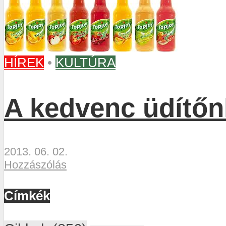
HÍREK
•
KULTÚRA
A kedvenc üdítőn
2013. 06. 02.
Hozzászólás
Címkék