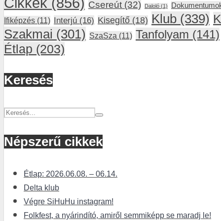
Cikkek
(856)
Csereút
(32)
Dokumentumo
Daloló
(1)
Klub
(339)
K
Interjú
(16)
Kisegítő
(18)
Ifiképzés
(11)
Szakmai
(301)
Tanfolyam
(141)
SzaSza
(11)
Étlap
(203)
Keresés
Népszerű cikkek
Étlap: 2026.06.08. – 06.14.
Delta klub
Végre SiHuHu instagram!
Folkfest, a nyárindító, amiről semmiképp se maradj le!