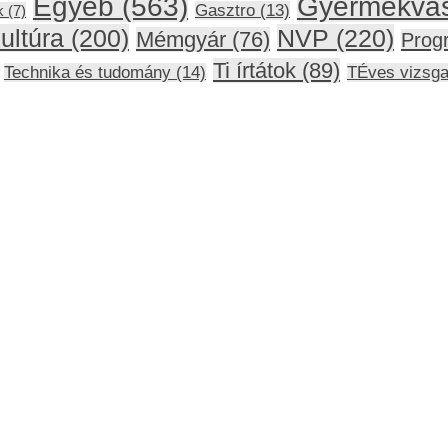
Gyermekva
Egyéb
(563)
Gasztro
(13)
k
(7)
ultúra
(200)
NVP
(220)
Mémgyár
(76)
Prog
Ti írtátok
(89)
Technika és tudomány
(14)
TÉves vizsg