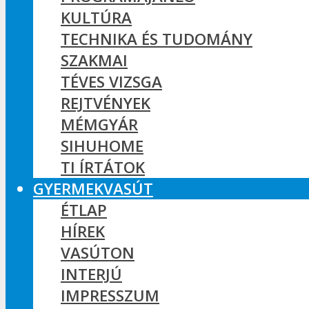
KULTÚRA
TECHNIKA ÉS TUDOMÁNY
SZAKMAI
TÉVES VIZSGA
REJTVÉNYEK
MÉMGYÁR
SIHUHOME
TI ÍRTÁTOK
GYERMEKVASÚT
ÉTLAP
HÍREK
VASÚTON
INTERJÚ
IMPRESSZUM