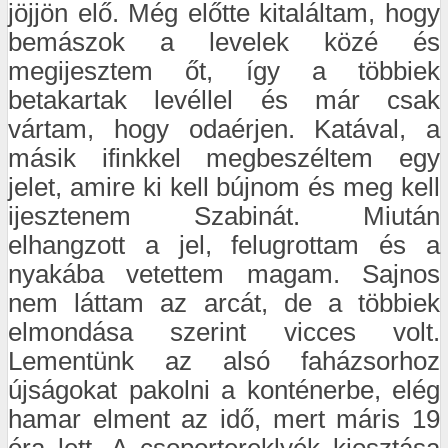
jöjjön elő. Még előtte kitaláltam, hogy
bemászok a levelek közé és
megijesztem őt, így a többiek
betakartak levéllel és már csak
vártam, hogy odaérjen. Katával, a
másik ifinkkel megbeszéltem egy
jelet, amire ki kell bújnom és meg kell
ijesztenem Szabinát. Miután
elhangzott a jel, felugrottam és a
nyakába vetettem magam. Sajnos
nem láttam az arcát, de a többiek
elmondása szerint vicces volt.
Lementünk az alsó faházsorhoz
újságokat pakolni a konténerbe, elég
hamar elment az idő, mert máris 19
óra lett. A csoportereklyék kiosztása