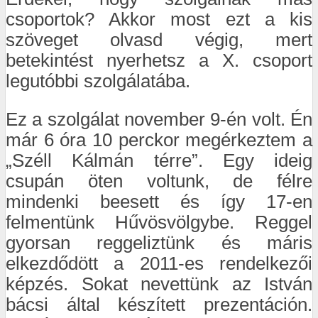
csoportok? Akkor most ezt a kis
szöveget olvasd végig, mert
betekintést nyerhetsz a X. csoport
legutóbbi szolgálatába.
Ez a szolgálat november 9-én volt. Én
már 6 óra 10 perckor megérkeztem a
„Széll Kálmán térre”. Egy ideig
csupán öten voltunk, de félre
mindenki beesett és így 17-en
felmentünk Hűvösvölgybe. Reggel
gyorsan reggeliztünk és máris
elkezdődött a 2011-es rendelkezői
képzés. Sokat nevettünk az István
bácsi által készített prezentáción.