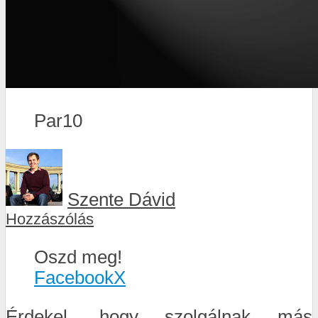
Par10
Szente Dávid
Hozzászólás
Oszd meg!
Facebook
X
Érdekel, hogy szolgálnak más