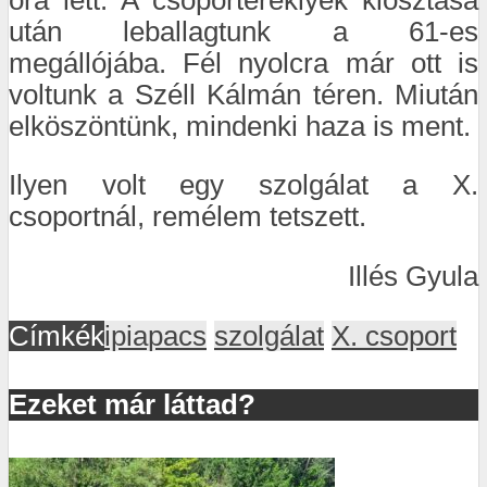
után leballagtunk a 61-es
megállójába. Fél nyolcra már ott is
voltunk a Széll Kálmán téren. Miután
elköszöntünk, mindenki haza is ment.
Ilyen volt egy szolgálat a X.
csoportnál, remélem tetszett.
Illés Gyula
Címkék
ipiapacs
szolgálat
X. csoport
Ezeket már láttad?