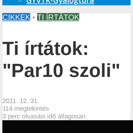
GYVTK-Gyalogtúra
CIKKEK
•
TI ÍRTÁTOK
Ti írtátok:
"Par10 szoli"
2011. 12. 31.
114 megtekintés
3 perc olvasási idő átlagosan