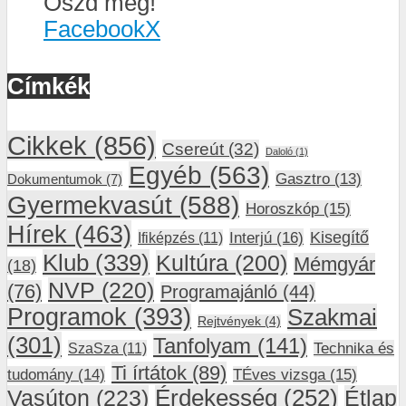
Oszd meg!
Facebook
X
Címkék
Cikkek
(856)
Csereút
(32)
Daloló
(1)
Egyéb
(563)
Gasztro
(13)
Dokumentumok
(7)
Gyermekvasút
(588)
Horoszkóp
(15)
Hírek
(463)
Interjú
(16)
Kisegítő
Ifiképzés
(11)
Klub
(339)
Kultúra
(200)
Mémgyár
(18)
NVP
(220)
(76)
Programajánló
(44)
Programok
(393)
Szakmai
Rejtvények
(4)
(301)
Tanfolyam
(141)
SzaSza
(11)
Technika és
Ti írtátok
(89)
tudomány
(14)
TÉves vizsga
(15)
Vasúton
(223)
Érdekesség
(252)
Étlap