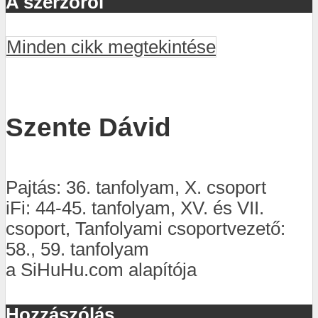
A szerzőről
Minden cikk megtekintése
Szente Dávid
Pajtás: 36. tanfolyam, X. csoport
iFi: 44-45. tanfolyam, XV. és VII.
csoport, Tanfolyami csoportvezető:
58., 59. tanfolyam
a SiHuHu.com alapítója
Hozzászólás