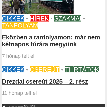
CIKKEK
•
HÍREK
•
SZAKMAI
•
TANFOLYAM
Eközben a tanfolyamon: már nem
kétnapos túrára megyünk
7 hónap telt el
CIKKEK
•
CSEREÚT
•
TI ÍRTÁTOK
Drezdai csereút 2025 – 2. rész
11 hónap telt el