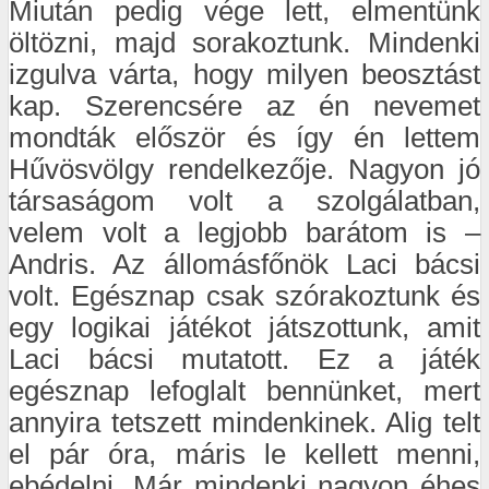
Miután pedig vége lett, elmentünk
öltözni, majd sorakoztunk. Mindenki
izgulva várta, hogy milyen beosztást
kap. Szerencsére az én nevemet
mondták először és így én lettem
Hűvösvölgy rendelkezője. Nagyon jó
társaságom volt a szolgálatban,
velem volt a legjobb barátom is –
Andris. Az állomásfőnök Laci bácsi
volt. Egésznap csak szórakoztunk és
egy logikai játékot játszottunk, amit
Laci bácsi mutatott. Ez a játék
egésznap lefoglalt bennünket, mert
annyira tetszett mindenkinek. Alig telt
el pár óra, máris le kellett menni,
ebédelni. Már mindenki nagyon éhes