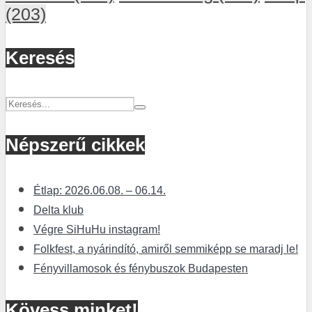
(203)
Keresés
Népszerű cikkek
Étlap: 2026.06.08. – 06.14.
Delta klub
Végre SiHuHu instagram!
Folkfest, a nyárindító, amiről semmiképp se maradj le!
Fényvillamosok és fénybuszok Budapesten
Kövess minket!