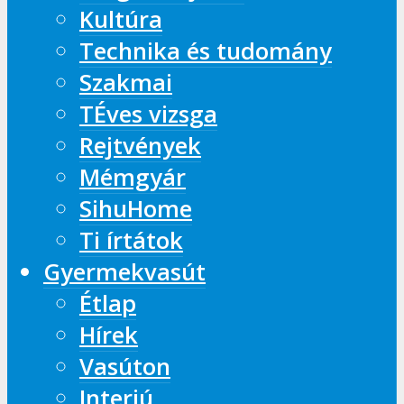
Kultúra
Technika és tudomány
Szakmai
TÉves vizsga
Rejtvények
Mémgyár
SihuHome
Ti írtátok
Gyermekvasút
Étlap
Hírek
Vasúton
Interjú