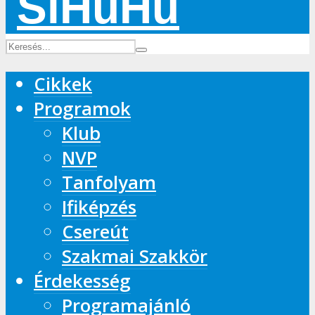
Cikkek
Programok
Klub
NVP
Tanfolyam
Ifiképzés
Csereút
Szakmai Szakkör
Érdekesség
Programajánló