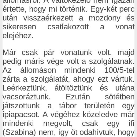
állomásról. A váltókezelő nem igazán
értette, hogy mi történik. Egy-két perc
után visszaérkezett a mozdony és
sikeresen csatlakozott a vonat
elejéhez.
Már csak pár vonatunk volt, majd
pedig máris vége volt a szolgálatnak.
Az állomáson mindenki 100/5-tel
zárta a szolgálatát, ahogy ezt vártuk.
Leérkeztünk, átöltöztünk és utána
vacsoráztunk. Ezután sötétben
játszottunk a tábor területén egy
ipiapacsot. A végéhez közeledve már
mindenki megvolt, csak egy ifi
(Szabina) nem, így őt odahívtuk, hogy