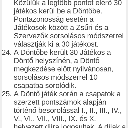
Közülük a legtöbb pontot elérő 30
játékos kerül be a Döntőbe.
Pontazonosság esetén a
Játékosok között a Zsűri és a
Szervezők sorsolásos módszerrel
választják ki a 30 játékost.
A Döntőbe került 30 Játékos a
Döntő helyszínén, a Döntő
megkezdése előtt nyilvánosan,
sorsolásos módszerrel 10
csapatba sorolódik.
A Döntő játék során a csapatok a
szerzett pontszámok alapján
történő besorolással I., II., III., IV.,
V., VI., VII., VIII., IX. és X.
helyezett díjra jogosultak. A díjak a