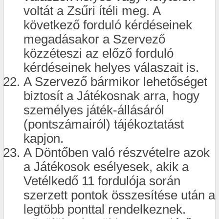
voltát a Zsűri ítéli meg. A
következő forduló kérdéseinek
megadásakor a Szervező
közzéteszi az előző forduló
kérdéseinek helyes válaszait is.
A Szervező bármikor lehetőséget
biztosít a Játékosnak arra, hogy
személyes játék-állásáról
(pontszámairól) tájékoztatást
kapjon.
A Döntőben való részvételre azok
a Játékosok esélyesek, akik a
Vetélkedő 11 fordulója során
szerzett pontok összesítése után a
legtöbb ponttal rendelkeznek.