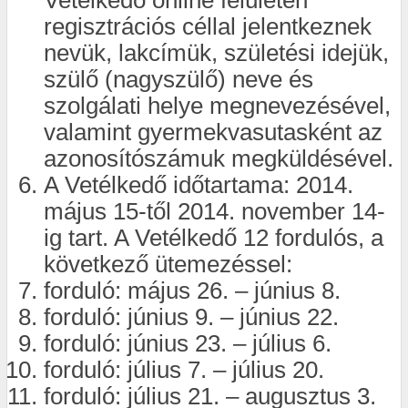
regisztrációs céllal jelentkeznek
nevük, lakcímük, születési idejük,
szülő (nagyszülő) neve és
szolgálati helye megnevezésével,
valamint gyermekvasutasként az
azonosítószámuk megküldésével.
A Vetélkedő időtartama: 2014.
május 15-től 2014. november 14-
ig tart. A Vetélkedő 12 fordulós, a
következő ütemezéssel:
forduló: május 26. – június 8.
forduló: június 9. – június 22.
forduló: június 23. – július 6.
forduló: július 7. – július 20.
forduló: július 21. – augusztus 3.