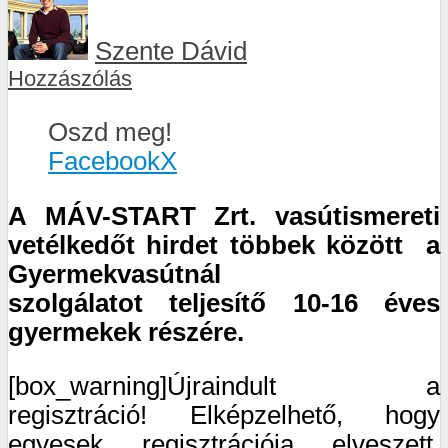
Szente Dávid
Hozzászólás
Oszd meg!
Facebook
X
A MÁV-START Zrt. vasútismereti
vetélkedőt hirdet többek között a
Gyermekvasútnál
szolgálatot
teljesítő 10-16 éves
gyermekek részére.
[box_warning]Újraindult a
regisztráció! Elképzelhető, hogy
egyesek regisztrációja elveszett,