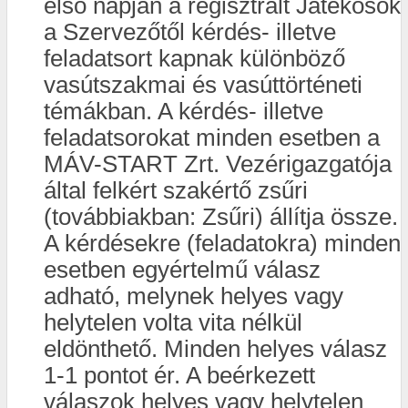
első napján a regisztrált Játékosok
a Szervezőtől kérdés- illetve
feladatsort kapnak különböző
vasútszakmai és vasúttörténeti
témákban. A kérdés- illetve
feladatsorokat minden esetben a
MÁV-START Zrt. Vezérigazgatója
által felkért szakértő zsűri
(továbbiakban: Zsűri) állítja össze.
A kérdésekre (feladatokra) minden
esetben egyértelmű válasz
adható, melynek helyes vagy
helytelen volta vita nélkül
eldönthető. Minden helyes válasz
1-1 pontot ér. A beérkezett
válaszok helyes vagy helytelen