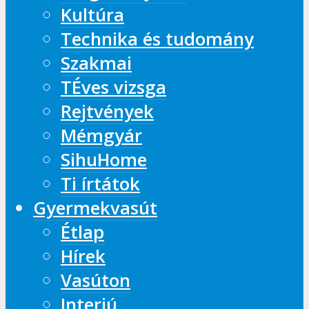
Kultúra
Technika és tudomány
Szakmai
TÉves vizsga
Rejtvények
Mémgyár
SihuHome
Ti írtátok
Gyermekvasút
Étlap
Hírek
Vasúton
Interjú