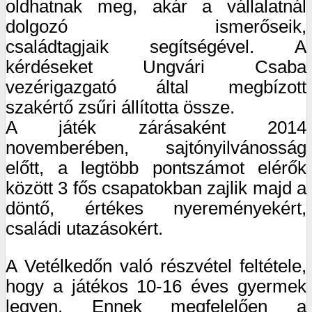
oldhatnak meg, akár a vállalatnál
dolgozó ismerőseik,
családtagjaik segítségével. A
kérdéseket Ungvári Csaba
vezérigazgató által megbízott
szakértő zsűri állította össze.
A játék zárásaként 2014
novemberében, sajtónyilvánosság
előtt, a legtöbb pontszámot elérők
között 3 fős csapatokban zajlik majd a
döntő, értékes nyereményekért,
családi utazásokért.
A Vetélkedőn való részvétel feltétele,
hogy a játékos 10-16 éves gyermek
legyen. Ennek megfelelően a