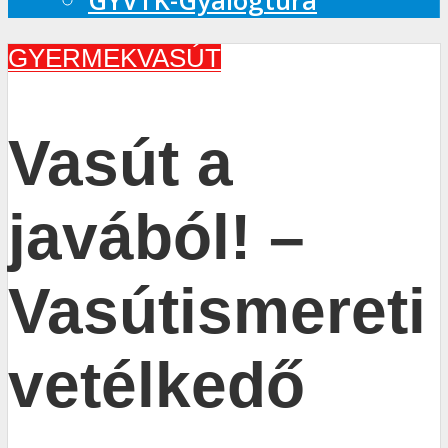
GYVTK-Gyalogtúra
GYERMEKVASÚT
Vasút a
javából! –
Vasútismereti
vetélkedő