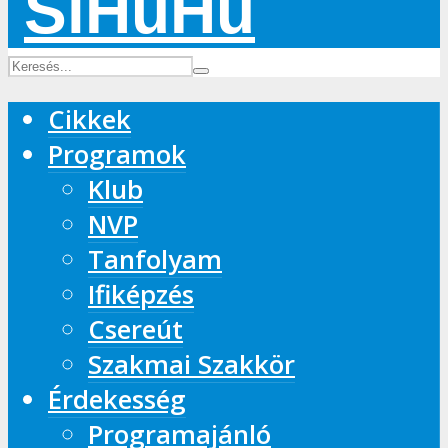
Cikkek
Programok
Klub
NVP
Tanfolyam
Ifiképzés
Csereút
Szakmai Szakkör
Érdekesség
Programajánló