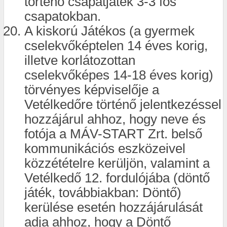
történő csapatjáték 3-3 fős
csapatokban.
A kiskorú Játékos (a gyermek
cselekvőképtelen 14 éves korig,
illetve korlátozottan
cselekvőképes 14-18 éves korig)
törvényes képviselője a
Vetélkedőre történő jelentkezéssel
hozzájárul ahhoz, hogy neve és
fotója a MÁV-START Zrt. belső
kommunikációs eszközeivel
közzétételre kerüljön, valamint a
Vetélkedő 12. fordulójába (döntő
játék, továbbiakban: Döntő)
kerülése esetén hozzájárulását
adja ahhoz, hogy a Döntő