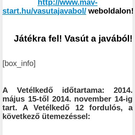
http://www.mav-
start.hu/vasutajavabol/
weboldalon!
Játékra fel! Vasút a javából!
[box_info]
A Vetélkedő időtartama: 2014.
május 15-től 2014. november 14-ig
tart. A Vetélkedő 12 fordulós, a
következő ütemezéssel: