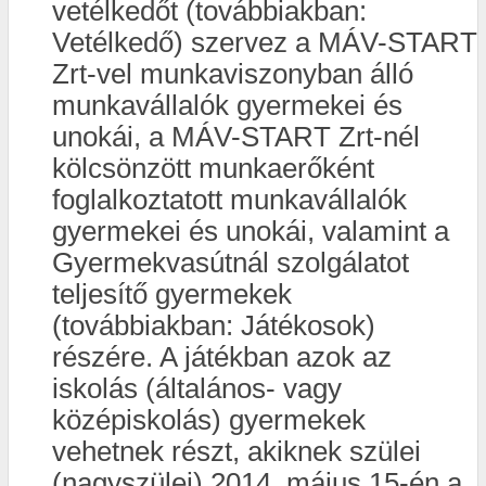
vetélkedőt (továbbiakban:
Vetélkedő) szervez a MÁV-START
Zrt-vel munkaviszonyban álló
munkavállalók gyermekei és
unokái, a MÁV-START Zrt-nél
kölcsönzött munkaerőként
foglalkoztatott munkavállalók
gyermekei és unokái, valamint a
Gyermekvasútnál szolgálatot
teljesítő gyermekek
(továbbiakban: Játékosok)
részére. A játékban azok az
iskolás (általános- vagy
középiskolás) gyermekek
vehetnek részt, akiknek szülei
(nagyszülei) 2014. május 15-én a