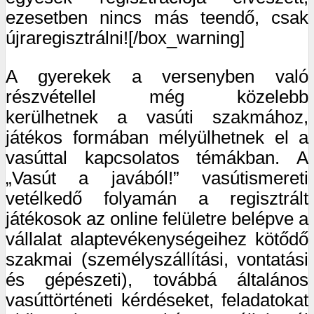
ezesetben nincs más teendő, csak
újraregisztrálni![/box_warning]
A gyerekek a versenyben való
részvétellel még közelebb
kerülhetnek a vasúti szakmához,
játékos formában mélyülhetnek el a
vasúttal kapcsolatos témákban. A
„Vasút a javából!” vasútismereti
vetélkedő folyamán a regisztrált
játékosok az online felületre belépve a
vállalat alaptevékenységeihez kötődő
szakmai (személyszállítási, vontatási
és gépészeti), továbbá általános
vasúttörténeti kérdéseket, feladatokat