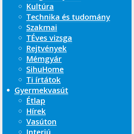
Kultúra
Technika és tudomány
Szakmai
TÉves vizsga
Rejtvények
Mémgyár
SihuHome
Ti írtátok
Gyermekvasút
Étlap
Hírek
Vasúton
Interjú