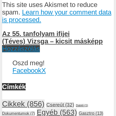
This site uses Akismet to reduce
spam.
Learn how your comment data
is processed.
Az 55. tanfolyam ifijei
(Téves) Vizsga – kicsit másképp
Hozzászólás
Oszd meg!
Facebook
X
Címkék
Cikkek
(856)
Csereút
(32)
Daloló
(1)
Egyéb
(563)
Gasztro
(13)
Dokumentumok
(7)