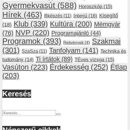
Gyermekvasút
(588)
Horoszkóp
(15)
Hírek
(463)
Interjú
(16)
Kisegítő
Ifiképzés
(11)
Klub
(339)
Kultúra
(200)
Mémgyár
(18)
NVP
(220)
(76)
Programajánló
(44)
Programok
(393)
Szakmai
Rejtvények
(4)
(301)
Tanfolyam
(141)
SzaSza
(11)
Technika és
Ti írtátok
(89)
tudomány
(14)
TÉves vizsga
(15)
Vasúton
(223)
Érdekesség
(252)
Étlap
(203)
Keresés