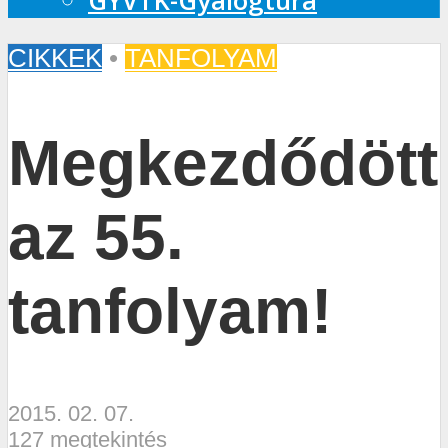
GYVTK-Gyalogtúra
CIKKEK
•
TANFOLYAM
Megkezdődött
az 55.
tanfolyam!
2015. 02. 07.
127 megtekintés