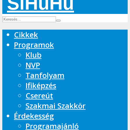
Cikkek
Programok
Klub
NVP
Tanfolyam
Ifiképzés
Csereút
Szakmai Szakkör
Érdekesség
Programajánló