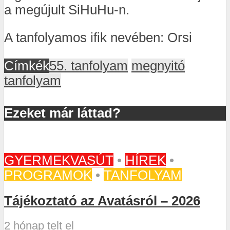
a megújult SiHuHu-n.
A tanfolyamos ifik nevében: Orsi
Címkék
55. tanfolyam
megnyitó
tanfolyam
Ezeket már láttad?
GYERMEKVASÚT
•
HÍREK
•
PROGRAMOK
•
TANFOLYAM
Tájékoztató az Avatásról – 2026
2 hónap telt el