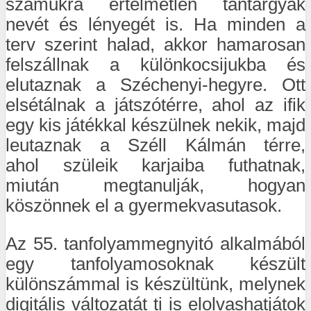
számukra értelmetlen tantárgyak
nevét és lényegét is. Ha minden a
terv szerint halad, akkor hamarosan
felszállnak a különkocsijukba és
elutaznak a Széchenyi-hegyre. Ott
elsétálnak a játszótérre, ahol az ifik
egy kis játékkal készülnek nekik, majd
leutaznak a Széll Kálmán térre,
ahol szüleik karjaiba futhatnak,
miután megtanulják, hogyan
köszönnek el a gyermekvasutasok.
Az 55. tanfolyammegnyitó alkalmából
egy tanfolyamosoknak készült
különszámmal is készültünk, melynek
digitális változatát ti is elolvashatjátok