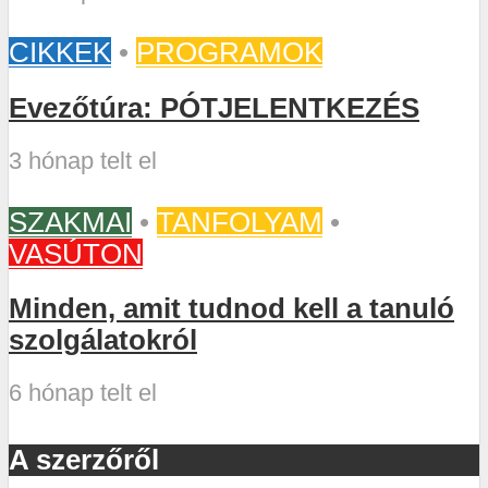
CIKKEK
•
PROGRAMOK
Evezőtúra: PÓTJELENTKEZÉS
3 hónap telt el
SZAKMAI
•
TANFOLYAM
•
VASÚTON
Minden, amit tudnod kell a tanuló
szolgálatokról
6 hónap telt el
A szerzőről