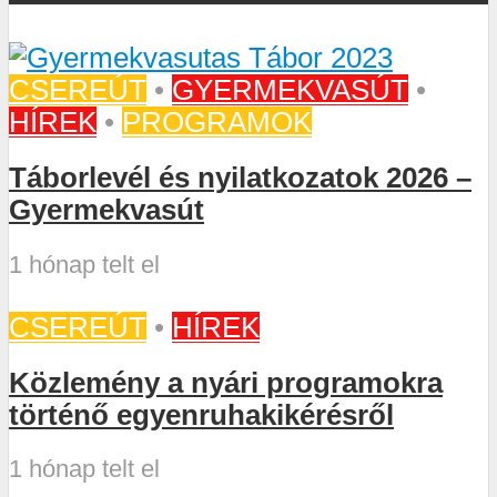
CSEREÚT
•
GYERMEKVASÚT
•
HÍREK
•
PROGRAMOK
Táborlevél és nyilatkozatok 2026 –
Gyermekvasút
1 hónap telt el
CSEREÚT
•
HÍREK
Közlemény a nyári programokra
történő egyenruhakikérésről
1 hónap telt el