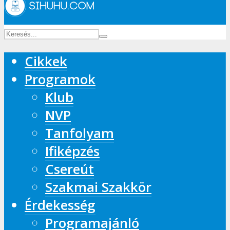
Cikkek
Programok
Klub
NVP
Tanfolyam
Ifiképzés
Csereút
Szakmai Szakkör
Érdekesség
Programajánló