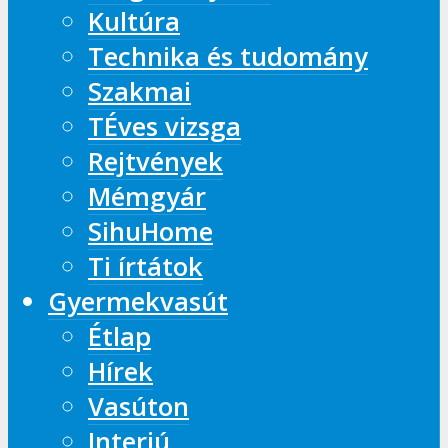
Kultúra
Technika és tudomány
Szakmai
TÉves vizsga
Rejtvények
Mémgyár
SihuHome
Ti írtátok
Gyermekvasút
Étlap
Hírek
Vasúton
Interjú