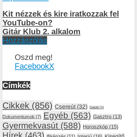
Kit nézzek és kire iratkozzak fel
YouTube-on?
Gitár Klub 2. alkalom
Hozzászólás
Oszd meg!
Facebook
X
Címkék
Cikkek
(856)
Csereút
(32)
Daloló
(1)
Egyéb
(563)
Gasztro
(13)
Dokumentumok
(7)
Gyermekvasút
(588)
Horoszkóp
(15)
Hírek
(463)
Interjú
(16)
Kisegítő
Ifiképzés
(11)