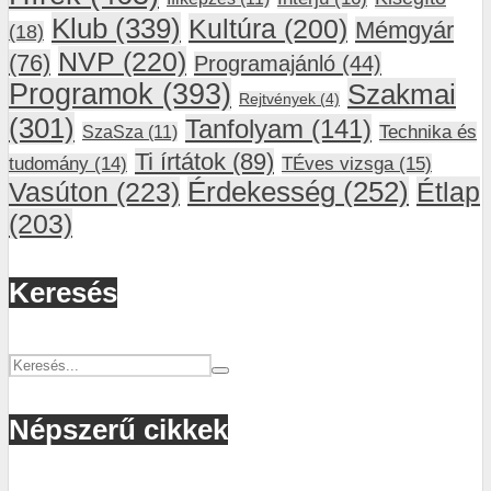
Klub
(339)
Kultúra
(200)
Mémgyár
(18)
NVP
(220)
(76)
Programajánló
(44)
Programok
(393)
Szakmai
Rejtvények
(4)
(301)
Tanfolyam
(141)
SzaSza
(11)
Technika és
Ti írtátok
(89)
tudomány
(14)
TÉves vizsga
(15)
Vasúton
(223)
Érdekesség
(252)
Étlap
(203)
Keresés
Népszerű cikkek