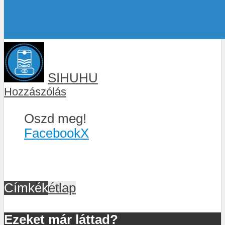
SIHUHU
Hozzászólás
Oszd meg!
Facebook
X
Címkék
étlap
Ezeket már láttad?