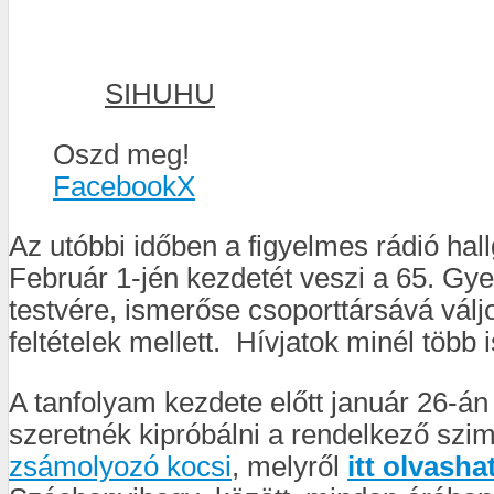
SIHUHU
Oszd meg!
Facebook
X
Az utóbbi időben a figyelmes rádió hal
Február 1-jén kezdetét veszi a 65. Gye
testvére, ismerőse csoporttársává váljo
feltételek mellett. Hívjatok minél több 
A tanfolyam kezdete előtt január 26-án
szeretnék kipróbálni a rendelkező szim
zsámolyozó kocsi
, melyről
itt olvasha