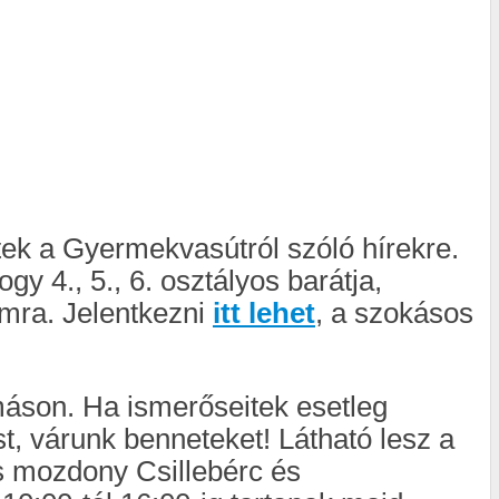
ttek a Gyermekvasútról szóló hírekre.
y 4., 5., 6. osztályos barátja,
amra. Jelentkezni
itt lehet
, a szokásos
omáson. Ha ismerőseitek esetleg
t, várunk benneteket! Látható lesz a
 mozdony Csillebérc és