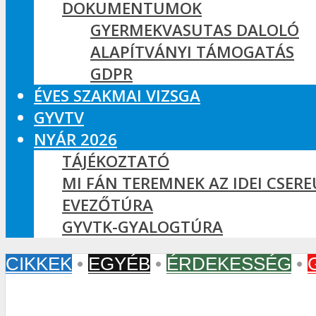
DOKUMENTUMOK
GYERMEKVASUTAS DALOLÓ
ALAPÍTVÁNYI TÁMOGATÁS
GDPR
ÉVES SZAKMAI VIZSGA
GYVTV
NYÁR 2026
TÁJÉKOZTATÓ
MI FÁN TEREMNEK AZ IDEI CSER
EVEZŐTÚRA
GYVTK-GYALOGTÚRA
CIKKEK
•
EGYÉB
•
ÉRDEKESSÉG
•