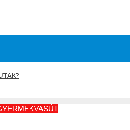
EUTAK?
GYERMEKVASÚT