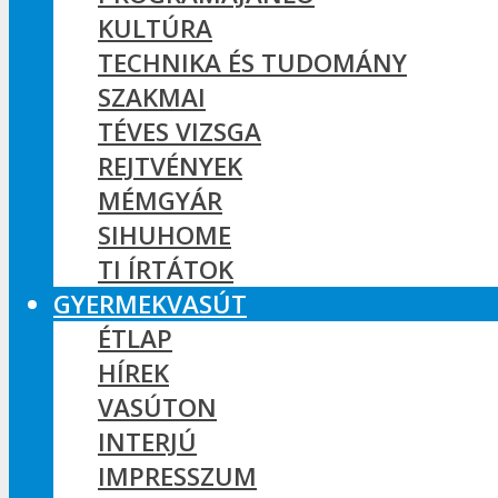
KULTÚRA
TECHNIKA ÉS TUDOMÁNY
SZAKMAI
TÉVES VIZSGA
REJTVÉNYEK
MÉMGYÁR
SIHUHOME
TI ÍRTÁTOK
GYERMEKVASÚT
ÉTLAP
HÍREK
VASÚTON
INTERJÚ
IMPRESSZUM