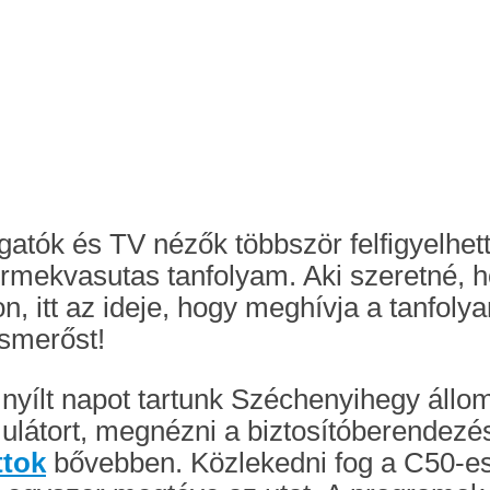
lgatók és TV nézők többször felfigyelhe
rmekvasutas tanfolyam. Aki szeretné, hog
n, itt az ideje, hogy meghívja a tanfoly
ismerőst!
 nyílt napot tartunk Széchenyihegy áll
ulátort, megnézni a biztosítóberendezés
ttok
bővebben. Közlekedni fog a C50-es