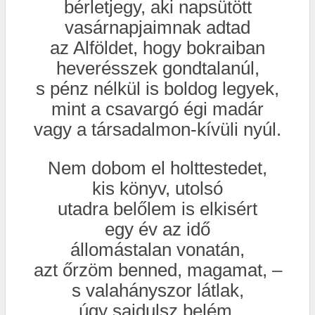
bérletjegy, aki napsütött
vasárnapjaimnak adtad
az Alföldet, hogy bokraiban
heverésszek gondtalanúl,
s pénz nélkül is boldog legyek,
mint a csavargó égi madár
vagy a társadalmon-kívüli nyúl.
Nem dobom el holttestedet,
kis könyv, utolsó
utadra belőlem is elkisért
egy év az idő
állomástalan vonatán,
azt őrzöm benned, magamat, –
s valahányszor látlak,
úgy sajdulsz belém,