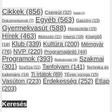
Cikkek
(856)
Csereút
(32)
Daloló
(1)
Egyéb
(563)
Gasztro
(13)
Dokumentumok
(7)
Gyermekvasút
(588)
Horoszkóp
(15)
Hírek
(463)
Interjú
(16)
Kisegítő
Ifiképzés
(11)
Klub
(339)
Kultúra
(200)
Mémgyár
(18)
NVP
(220)
(76)
Programajánló
(44)
Programok
(393)
Szakmai
Rejtvények
(4)
(301)
Tanfolyam
(141)
SzaSza
(11)
Technika és
Ti írtátok
(89)
tudomány
(14)
TÉves vizsga
(15)
Vasúton
(223)
Érdekesség
(252)
Étlap
(203)
Keresés