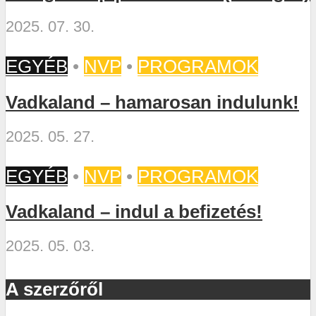
2025. 07. 30.
EGYÉB
•
NVP
•
PROGRAMOK
Vadkaland – hamarosan indulunk!
2025. 05. 27.
EGYÉB
•
NVP
•
PROGRAMOK
Vadkaland – indul a befizetés!
2025. 05. 03.
A szerzőről