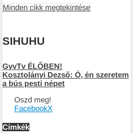
Minden cikk megtekintése
SIHUHU
GyvTv ÉLŐBEN!
Kosztolányi Dezső: Ó, én szeretem
a bús pesti népet
Oszd meg!
Facebook
X
Címkék