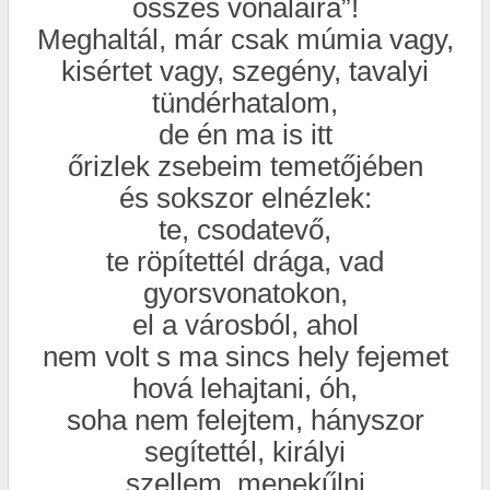
összes vonalaira”!
Meghaltál, már csak múmia vagy,
kisértet vagy, szegény, tavalyi
tündérhatalom,
de én ma is itt
őrizlek zsebeim temetőjében
és sokszor elnézlek:
te, csodatevő,
te röpítettél drága, vad
gyorsvonatokon,
el a városból, ahol
nem volt s ma sincs hely fejemet
hová lehajtani, óh,
soha nem felejtem, hányszor
segítettél, királyi
szellem, menekűlni