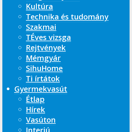
Kultúra
Technika és tudomány
Szakmai
TÉves vizsga
Rejtvények
Mémgyár
SihuHome
Ti írtátok
Gyermekvasút
Étlap
Hírek
Vasúton
Interjú