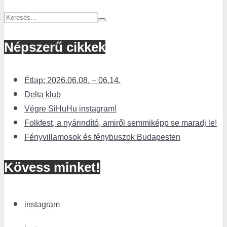
Népszerű cikkek
Étlap: 2026.06.08. – 06.14.
Delta klub
Végre SiHuHu instagram!
Folkfest, a nyárindító, amiről semmiképp se maradj le!
Fényvillamosok és fénybuszok Budapesten
Kövess minket!
instagram