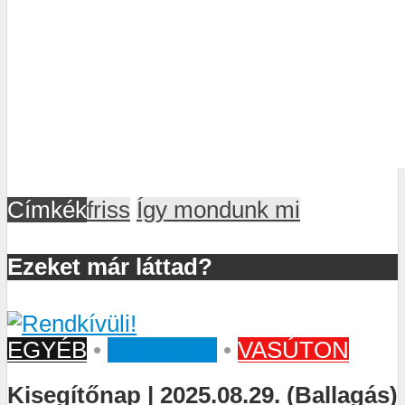
Címkék
friss
Így mondunk mi
Ezeket már láttad?
EGYÉB
•
KISEGÍTŐ
•
VASÚTON
Kisegítőnap | 2025.08.29. (Ballagás)