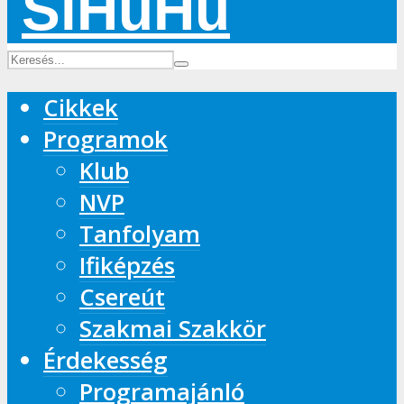
Cikkek
Programok
Klub
NVP
Tanfolyam
Ifiképzés
Csereút
Szakmai Szakkör
Érdekesség
Programajánló