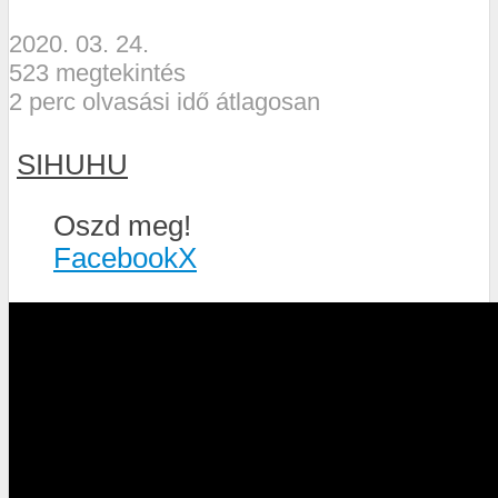
2020. 03. 24.
523 megtekintés
2 perc olvasási idő átlagosan
SIHUHU
Oszd meg!
Facebook
X