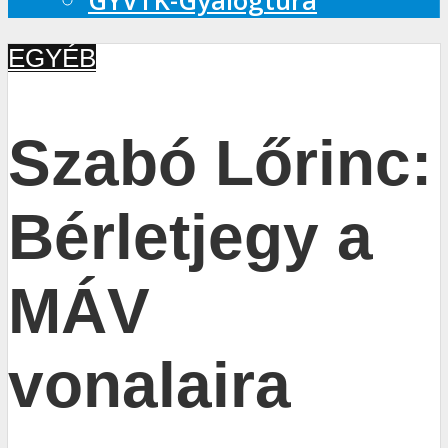
GYVTK-Gyalogtúra
EGYÉB
Szabó Lőrinc:
Bérletjegy a
MÁV
vonalaira