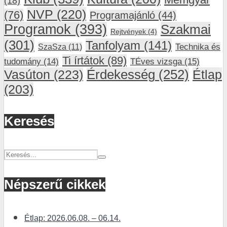
(18)
NVP
(220)
(76)
Programajánló
(44)
Programok
(393)
Szakmai
Rejtvények
(4)
(301)
Tanfolyam
(141)
SzaSza
(11)
Technika és
Ti írtátok
(89)
tudomány
(14)
TÉves vizsga
(15)
Vasúton
(223)
Érdekesség
(252)
Étlap
(203)
Keresés
Népszerű cikkek
Étlap: 2026.06.08. – 06.14.