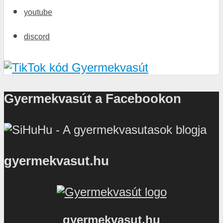
youtube
discord
Gyermekvasút a Facebookon
gyermekvasut.hu
gyermekvasut.hu