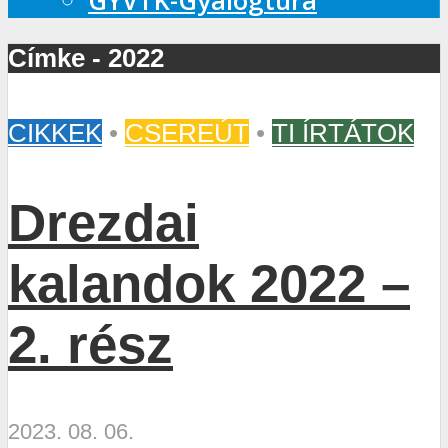
GYVTK-Gyalogtúra
Címke - 2022
CIKKEK
•
CSEREÚT
•
TI ÍRTÁTOK
Drezdai
kalandok 2022 –
2. rész
2023. 08. 06.