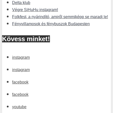
Delta klub
Végre SiHuHu instagram!
Folkfest, a nyárindító, amiről semmiképp se maradj le!
Fényvillamosok és fénybuszok Budapesten
Kövess minket!
instagram
instagram
facebook
facebook
youtube