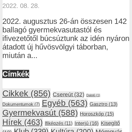
2022. 08. 28.
2022. augusztus 26-án összesen 142
ballagó gyermekvasutastól és
ifivezetőtől búcsúztunk az idén nyáron
átadott új hűvösvölgyi táborban,
miután a...
Címkék
Cikkek
(856)
Csereút
(32)
Daloló
(1)
Egyéb
(563)
Gasztro
(13)
Dokumentumok
(7)
Gyermekvasút
(588)
Horoszkóp
(15)
Hírek
(463)
Interjú
(16)
Kisegítő
Ifiképzés
(11)
Klub
(339)
Kultúra
(200)
Mémgyár