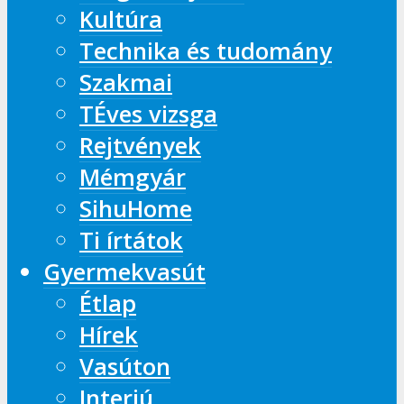
Kultúra
Technika és tudomány
Szakmai
TÉves vizsga
Rejtvények
Mémgyár
SihuHome
Ti írtátok
Gyermekvasút
Étlap
Hírek
Vasúton
Interjú