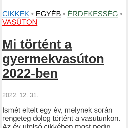
CIKKEK
•
EGYÉB
•
ÉRDEKESSÉG
•
VASÚTON
Mi történt a
gyermekvasúton
2022-ben
2022. 12. 31.
Ismét eltelt egy év, melynek során
rengeteg dolog történt a vasutunkon.
Az év utolsó cikkében most pedig