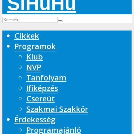
Cikkek
Programok
Klub
NVP
Tanfolyam
Ifiképzés
Csereút
Szakmai Szakkör
Érdekesség
Programajánló