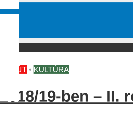
KVASÚT
•
KULTÚRA
018/19-ben – II. r