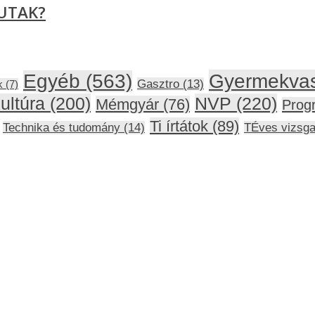
EUTAK?
EUTAK?
Gyermekva
Egyéb
(563)
Gasztro
(13)
k
(7)
ultúra
(200)
NVP
(220)
Mémgyár
(76)
Prog
Ti írtátok
(89)
Technika és tudomány
(14)
TÉves vizsg