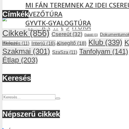
TÁJÉKOZTATÓ
MI FÁN TEREMNEK AZ IDEI CSER
MI FÁN TEREMNEK AZ IDEI CSER
EVEZŐTÚRA
Címkék
EVEZŐTÚRA
GYVTK-GYALOGTÚRA
GYVTK-GYALOGTÚRA
Cikkek
(856)
Csereút
(32)
Dokumentumo
Daloló
(1)
Klub
(339)
K
Interjú
(16)
Kisegítő
(18)
Ifiképzés
(11)
Szakmai
(301)
Tanfolyam
(141)
SzaSza
(11)
Étlap
(203)
Keresés
Népszerű cikkek