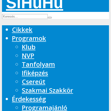
Cikkek
Programok
Klub
NVP
Tanfolyam
Ifiképzés
Csereút
Szakmai Szakkör
Érdekesség
Programajánló