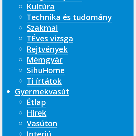
Kultúra
Technika és tudomány
Szakmai
TÉves vizsga
Rejtvények
Mémgyár
SihuHome
Ti írtátok
Gyermekvasút
Étlap
Hírek
Vasúton
Interjú