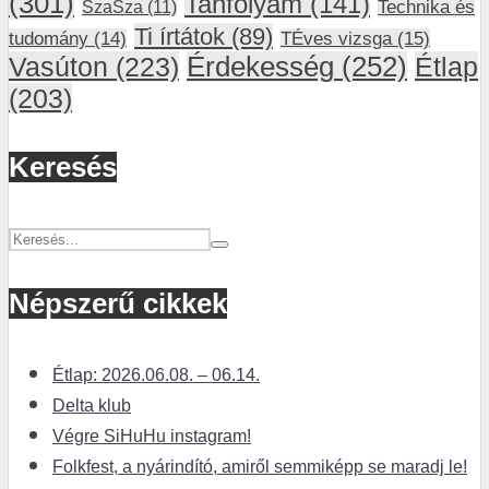
(301)
Tanfolyam
(141)
SzaSza
(11)
Technika és
Ti írtátok
(89)
tudomány
(14)
TÉves vizsga
(15)
Vasúton
(223)
Érdekesség
(252)
Étlap
(203)
Keresés
Népszerű cikkek
Étlap: 2026.06.08. – 06.14.
Delta klub
Végre SiHuHu instagram!
Folkfest, a nyárindító, amiről semmiképp se maradj le!