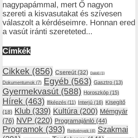
nagypapámmal, mert Ő nagyon
szereti a kisvasutakat és szívesen
válaszolt a kérdéseimre. Honnan ered
a vasút iránti szereteted...
Címkék
Cikkek
(856)
Csereút
(32)
Daloló
(1)
Egyéb
(563)
Gasztro
(13)
Dokumentumok
(7)
Gyermekvasút
(588)
Horoszkóp
(15)
Hírek
(463)
Interjú
(16)
Kisegítő
Ifiképzés
(11)
Klub
(339)
Kultúra
(200)
Mémgyár
(18)
NVP
(220)
(76)
Programajánló
(44)
Programok
(393)
Szakmai
Rejtvények
(4)