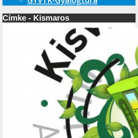
GYVTK-Gyalogtúra
Címke - Kismaros