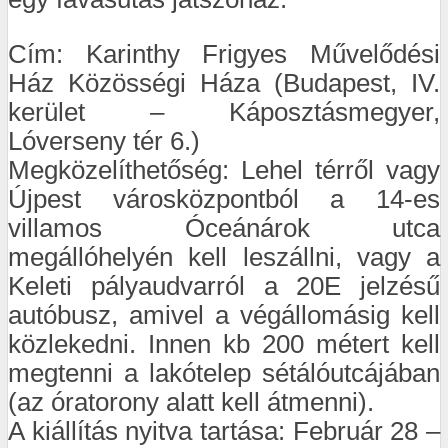
Cím: Karinthy Frigyes Művelődési
Ház Közösségi Háza (Budapest, IV.
kerület – Káposztásmegyer,
Lóverseny tér 6.)
Megközelíthetőség: Lehel térről vagy
Újpest városközpontból a 14-es
villamos Óceánárok utca
megállóhelyén kell leszállni, vagy a
Keleti pályaudvarról a 20E jelzésű
autóbusz, amivel a végállomásig kell
közlekedni. Innen kb 200 métert kell
megtenni a lakótelep sétálóutcájában
(az óratorony alatt kell átmenni).
A kiállítás nyitva tartása: Február 28 –