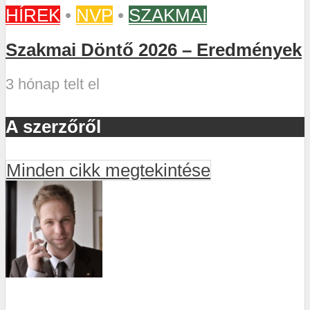
HÍREK
•
NVP
•
SZAKMAI
Szakmai Döntő 2026 – Eredmények
3 hónap telt el
A szerzőről
Minden cikk megtekintése