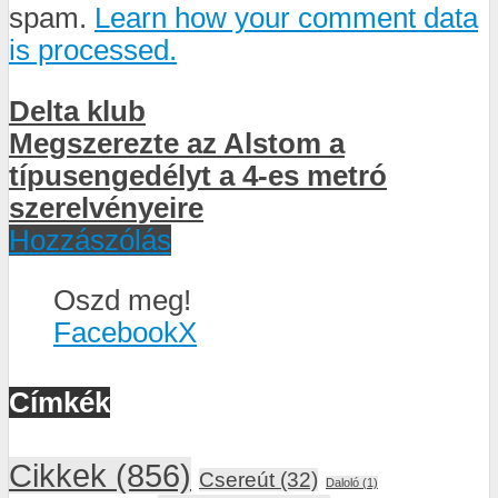
spam.
Learn how your comment data
is processed.
Delta klub
Megszerezte az Alstom a
típusengedélyt a 4-es metró
szerelvényeire
Hozzászólás
Oszd meg!
Facebook
X
Címkék
Cikkek
(856)
Csereút
(32)
Daloló
(1)