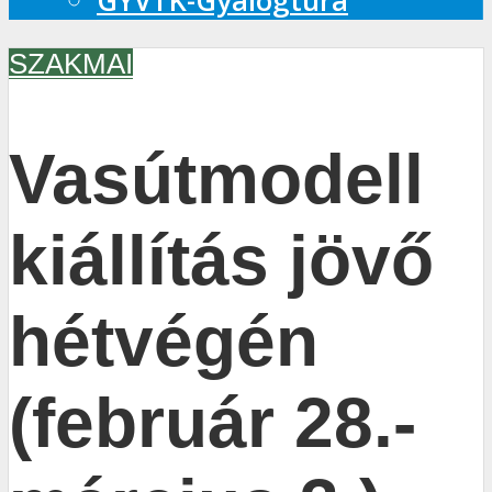
GYVTK-Gyalogtúra
SZAKMAI
Vasútmodell
kiállítás jövő
hétvégén
(február 28.-