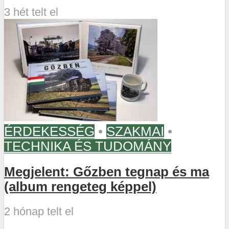
3 hét telt el
ÉRDEKESSÉG
•
SZAKMAI
•
TECHNIKA ÉS TUDOMÁNY
Megjelent: Gőzben tegnap és ma
(album rengeteg képpel)
2 hónap telt el