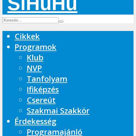
Cikkek
Programok
Klub
NVP
Tanfolyam
Ifiképzés
Csereút
Szakmai Szakkör
Érdekesség
Programajánló