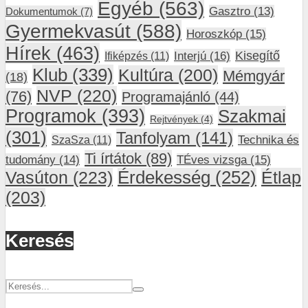
Egyéb
(563)
Gasztro
(13)
Dokumentumok
(7)
Gyermekvasút
(588)
Horoszkóp
(15)
Hírek
(463)
Interjú
(16)
Kisegítő
Ifiképzés
(11)
Klub
(339)
Kultúra
(200)
Mémgyár
(18)
NVP
(220)
(76)
Programajánló
(44)
Programok
(393)
Szakmai
Rejtvények
(4)
(301)
Tanfolyam
(141)
SzaSza
(11)
Technika és
Ti írtátok
(89)
tudomány
(14)
TÉves vizsga
(15)
Vasúton
(223)
Érdekesség
(252)
Étlap
(203)
Keresés