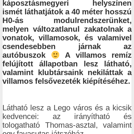
káposztásmegyeri helyszínen
ismét láthatjátok a 40 méter hosszú
H0-ás modulrendszerünket,
melyen változatlanul zakatolnak a
vonatok, villamosok, és valamivel
csendesebben járnak az
autóbuszok
A villamos remíz
felújított állapotban lesz látható,
valamint klubtársaink nekiláttak a
villamos felsővezeték kiépítéséhez.
Látható lesz a Lego város és a kicsik
kedvencei: az irányítható és
tologatható Thomas-asztal, valamint
egy favasutas játszóház.