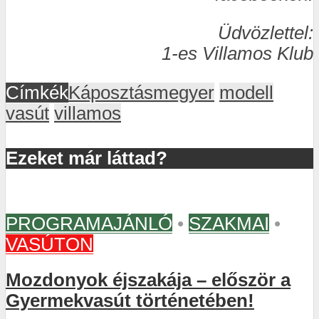
Üdvözlettel:
1-es Villamos Klub
Címkék
Káposztásmegyer
modell
vasút
villamos
Ezeket már láttad?
PROGRAMAJÁNLÓ
•
SZAKMAI
•
VASÚTON
Mozdonyok éjszakája – először a
Gyermekvasút történetében!