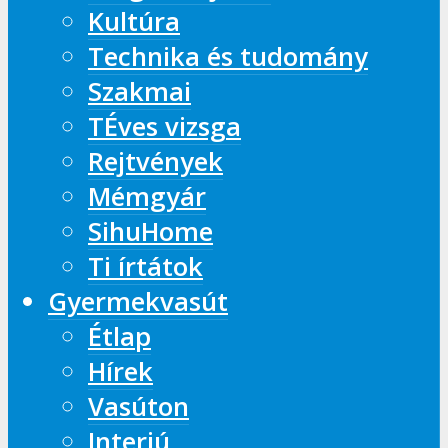
Kultúra
Technika és tudomány
Szakmai
TÉves vizsga
Rejtvények
Mémgyár
SihuHome
Ti írtátok
Gyermekvasút
Étlap
Hírek
Vasúton
Interjú