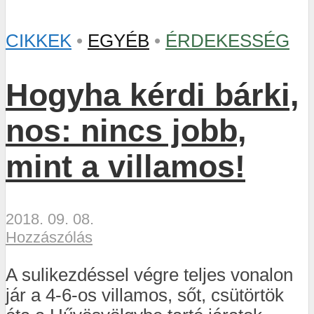
CIKKEK
•
EGYÉB
•
ÉRDEKESSÉG
Hogyha kérdi bárki,
nos: nincs jobb,
mint a villamos!
2018. 09. 08.
Hozzászólás
A sulikezdéssel végre teljes vonalon
jár a 4-6-os villamos, sőt, csütörtök