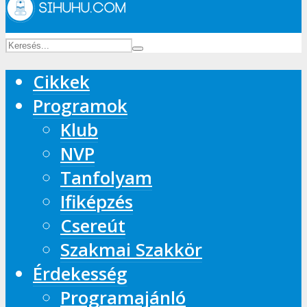
Cikkek
Programok
Klub
NVP
Tanfolyam
Ifiképzés
Csereút
Szakmai Szakkör
Érdekesség
Programajánló