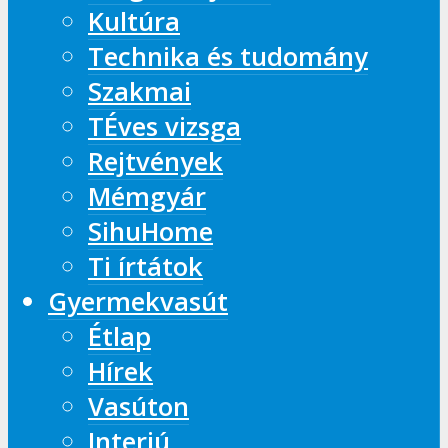
Kultúra
Technika és tudomány
Szakmai
TÉves vizsga
Rejtvények
Mémgyár
SihuHome
Ti írtátok
Gyermekvasút
Étlap
Hírek
Vasúton
Interjú