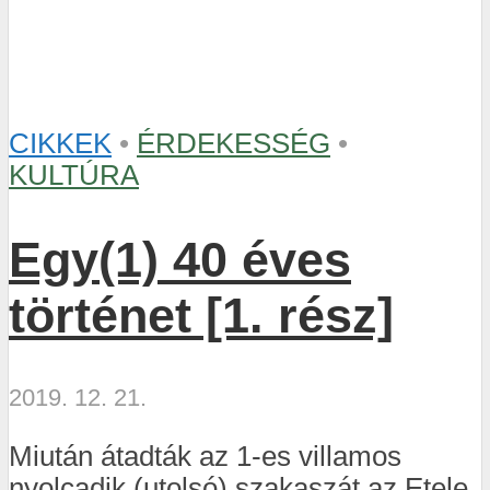
CIKKEK
•
ÉRDEKESSÉG
•
KULTÚRA
Egy(1) 40 éves
történet [1. rész]
2019. 12. 21.
Miután átadták az 1-es villamos
nyolcadik (utolsó) szakaszát az Etele