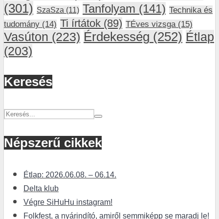
(301)
Tanfolyam
(141)
SzaSza
(11)
Technika és
Ti írtátok
(89)
tudomány
(14)
TÉves vizsga
(15)
Vasúton
(223)
Érdekesség
(252)
Étlap
(203)
Keresés
Népszerű cikkek
Étlap: 2026.06.08. – 06.14.
Delta klub
Végre SiHuHu instagram!
Folkfest, a nyárindító, amiről semmiképp se maradj le!