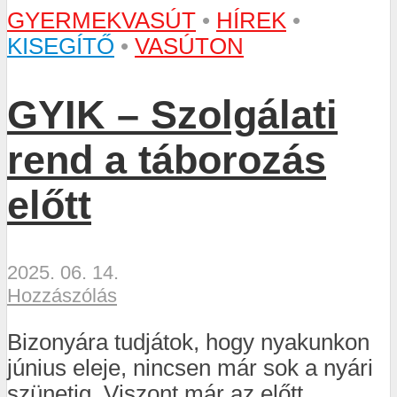
GYERMEKVASÚT
•
HÍREK
•
KISEGÍTŐ
•
VASÚTON
GYIK – Szolgálati
rend a táborozás
előtt
2025. 06. 14.
Hozzászólás
Bizonyára tudjátok, hogy nyakunkon
június eleje, nincsen már sok a nyári
szünetig. Viszont már az előtt