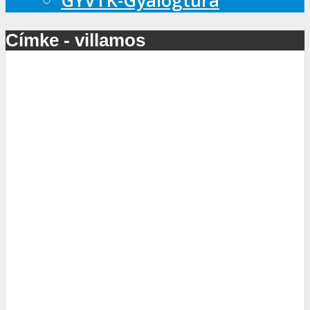
GYVTK-Gyalogtúra
Címke - villamos