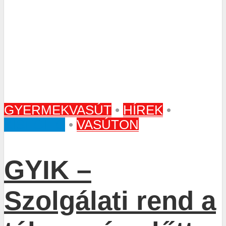
GYERMEKVASÚT
•
HÍREK
•
KISEGÍTŐ
•
VASÚTON
GYIK –
Szolgálati rend a