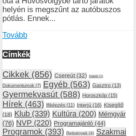
óta a Hűvösvölgybe tartó járatok
helyén is megszűnt az autóbuszos
pótlás. Ennek...
Tovább
Címkék
Cikkek
(856)
Csereút
(32)
Daloló
(1)
Egyéb
(563)
Gasztro
(13)
Dokumentumok
(7)
Gyermekvasút
(588)
Horoszkóp
(15)
Hírek
(463)
Interjú
(16)
Kisegítő
Ifiképzés
(11)
Klub
(339)
Kultúra
(200)
Mémgyár
(18)
NVP
(220)
(76)
Programajánló
(44)
Programok
(393)
Szakmai
Rejtvények
(4)