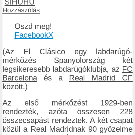
SIHUHU
Hozzászólás
Oszd meg!
Facebook
X
(Az El Clásico egy labdarúgó-
mérkőzés Spanyolország két
legsikeresebb labdarúgóklubja, az
FC
Barcelona
és a
Real Madrid CF
között.)
Az első mérkőzést 1929-ben
rendezték, azóta összesen 228
összecsapást rendeztek. A két csapat
közül a Real Madridnak 90 győzelme