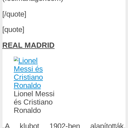
[/quote]
[quote]
REAL MADRID
Lionel Messi
és Cristiano
Ronaldo
„A klubot 1902-ben alapították.