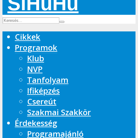
Cikkek
Programok
Klub
NVP
Tanfolyam
Ifiképzés
Csereút
Szakmai Szakkör
Érdekesség
Programajánló