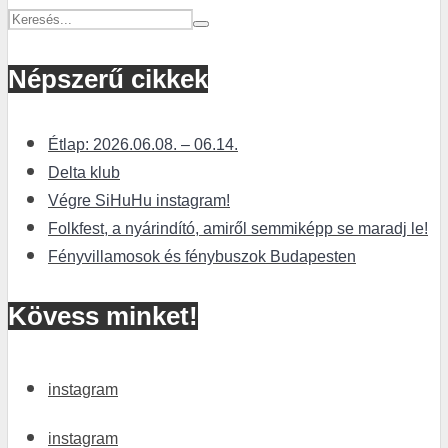
Népszerű cikkek
Étlap: 2026.06.08. – 06.14.
Delta klub
Végre SiHuHu instagram!
Folkfest, a nyárindító, amiről semmiképp se maradj le!
Fényvillamosok és fénybuszok Budapesten
Kövess minket!
instagram
instagram