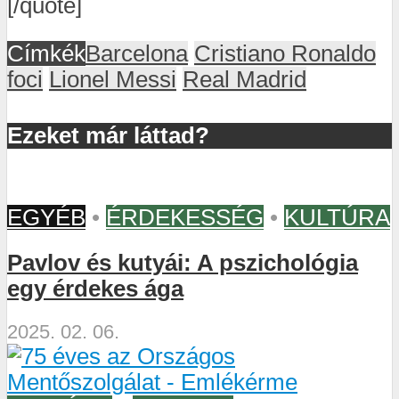
[/quote]
Címkék
Barcelona
Cristiano Ronaldo
foci
Lionel Messi
Real Madrid
Ezeket már láttad?
EGYÉB
•
ÉRDEKESSÉG
•
KULTÚRA
Pavlov és kutyái: A pszichológia
egy érdekes ága
2025. 02. 06.