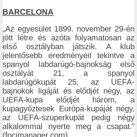
BARCELONA
„Az egyesület 1899. november 29-én
jött létre és azóta folyamatosan az
első osztályban játszik. A klub
jelentősebb eredményeit tekintve a
spanyol labdarúgó-bajnokság első
osztályát 21, a spanyol
labdarúgókupát 25, az UEFA-
bajnokok ligáját és elődjét négy, az
UEFA-kupa elődjét három, a
kupagyőztesek Európa-kupáját négy,
az UEFA-szuperkupát pedig négy
alkalommal nyerte meg a csapat.”
(focimanager.com)