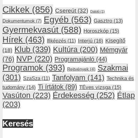
Cikkek
(856)
Csereút
(32)
Daloló
(1)
Egyéb
(563)
Gasztro
(13)
Dokumentumok
(7)
Gyermekvasút
(588)
Horoszkóp
(15)
Hírek
(463)
Interjú
(16)
Kisegítő
Ifiképzés
(11)
Klub
(339)
Kultúra
(200)
Mémgyár
(18)
NVP
(220)
(76)
Programajánló
(44)
Programok
(393)
Szakmai
Rejtvények
(4)
(301)
Tanfolyam
(141)
SzaSza
(11)
Technika és
Ti írtátok
(89)
tudomány
(14)
TÉves vizsga
(15)
Vasúton
(223)
Érdekesség
(252)
Étlap
(203)
Keresés