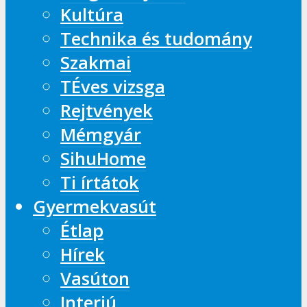
Kultúra
Technika és tudomány
Szakmai
TÉves vizsga
Rejtvények
Mémgyár
SihuHome
Ti írtátok
Gyermekvasút
Étlap
Hírek
Vasúton
Interjú